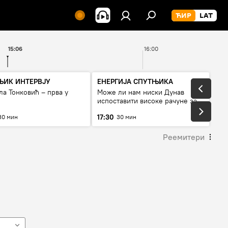
15:06
16:00
ЊИК ИНТЕРВЈУ
ЕНЕРГИЈА СПУТЊИКА
а Тонковић – прва у
Може ли нам ниски Дунав
испоставити високе рачуне за
струју, или рестрикције
17:30
30 мин
30 мин
Реемитери