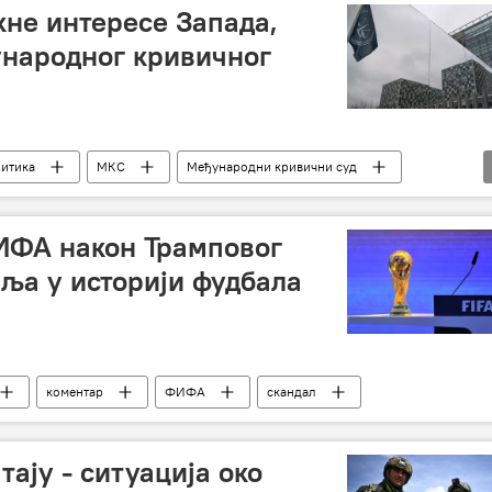
кне интересе Запада,
ународног кривичног
литика
МКС
Међународни кривични суд
ИФА након Трамповог
ља у историји фудбала
коментар
ФИФА
скандал
тају - ситуација око