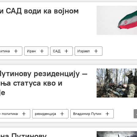
и САД води ка војном
литика
Иран
САД
Израел
Путинову резиденцију —
ња статуса кво и
је
– политика
резиденција
Владимир Путин
д
 на Путинову