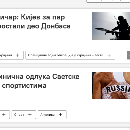
ичар: Кијев за пар
еостали део Донбаса
крајини
Специјална војна операција у Украјини – вести
онт
инична одлука Светске
м спортистима
Спорт
Атлетика