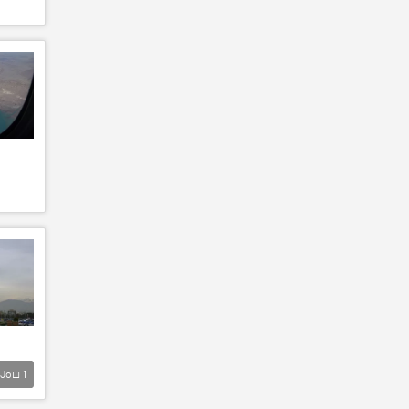
Још
1