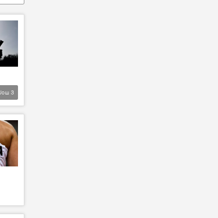
Још
3