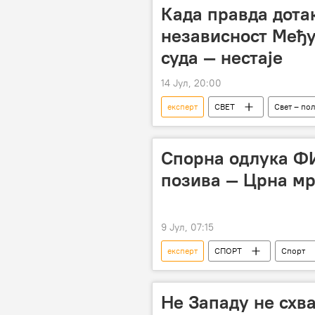
Када правда дота
независност Међ
суда — нестаје
14 Јул, 20:00
експерт
СВЕТ
Свет – по
Бела кућа
Спорна одлука Ф
позива — Црна мр
9 Јул, 07:15
експерт
СПОРТ
Спорт
Не Западу не схва