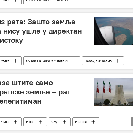
из рата: Зашто земље
а нису ушле у директан
 истоку
литика
Сукоб на Блиском истоку
Персијски залив
азе штите само
арапске земље – рат
нелегитиман
литика
Иран
САД
Израел