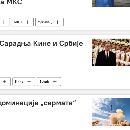
за МКС
МКС
тужилац
 Сарадња Кине и Србије
Кина
Вучић
 доминација „сармата“