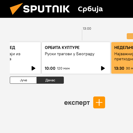
Србија
00
13:00
РЕГЛЕД
ОРБИТА КУЛТУРЕ
НЕДЕЉНИ
огађаји из
Руски трагови у Београду
Најважниј
7 дана
претходн
10:00
13:30
120 мин
30 
Јуче
Данас
експерт