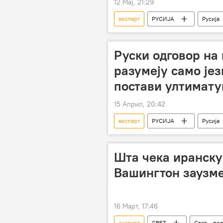
12 Мај, 21:29
експерт
РУСИЈА
Русија
Руски одговор на 
разумеју само јез
постави ултимат
15 Април, 20:42
експерт
РУСИЈА
Русија
Шта чека иранску
Вашингтон заузме
16 Март, 17:46
експерт
СВЕТ
Свет – по