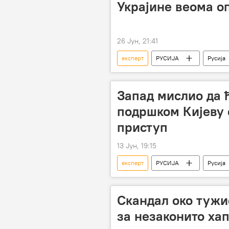
Украјине веома о
26 Јун, 21:41
експерт
РУСИЈА
Русија
Запад мислио да 
подршком Кијеву 
приступ
13 Јун, 19:15
експерт
РУСИЈА
Русија
Скандал око тужио
за незаконито ха