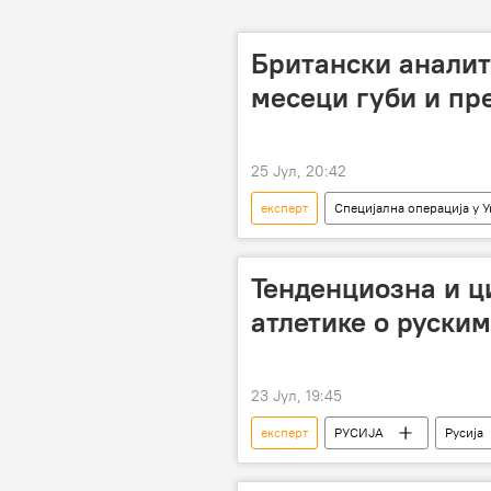
Британски аналит
месеци губи и пр
25 Јул, 20:42
експерт
Специјална операција у У
Русија
Украјина
фр
Тенденциозна и ц
атлетике о руски
23 Јул, 19:45
експерт
РУСИЈА
Русија