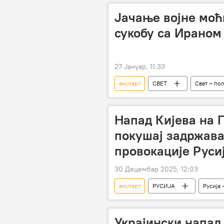
Јачање војне моћ
сукобу са Ираном
27 Јануар, 11:33
експерт
СВЕТ
Свет – по
Напад Кијева на 
покушај задржава
провокације Руси
30 Децембар 2025, 12:03
експерт
РУСИЈА
Русија 
Украјина
терористички напа
Украјински напад