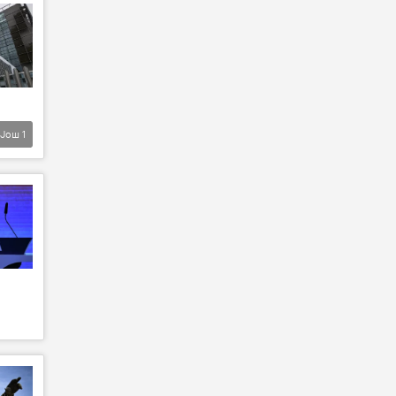
Још
1