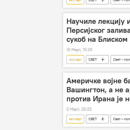
Научиле лекцију 
Персијског залив
сукоб на Блиском
16 Март, 15:25
експерт
СВЕТ
Свет – по
Америчке војне б
Вашингтон, а не 
против Ирана је 
2 Март, 22:22
експерт
СВЕТ
Свет – по
Сукоб на Блиском истоку