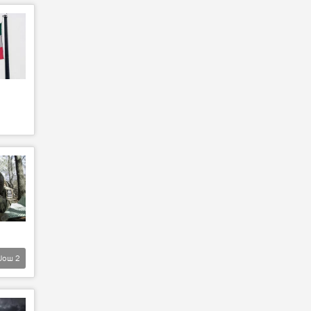
Још
2