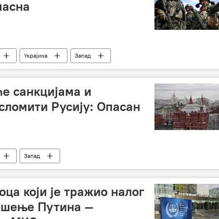
пасна
Украјина
Запад
ће санкцијама и
сломити Русију: Опасан
Запад
ца који је тражио налог
пшење Путина —