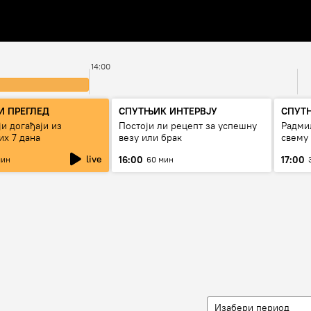
14:00
 ПРЕГЛЕД
СПУТЊИК ИНТЕРВЈУ
СПУТ
и догађаји из
Постоји ли рецепт за успешну
Радмил
их 7 дана
везу или брак
свему
live
16:00
17:00
мин
60 мин
Изабери период