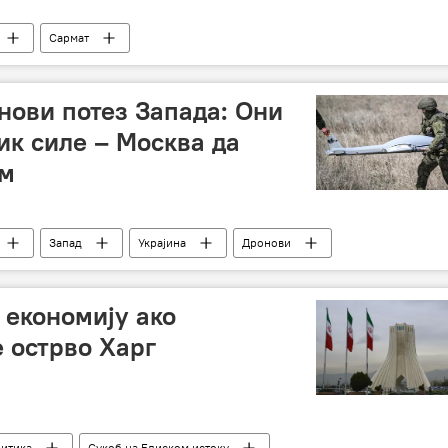
Сармат
нови потез Запада: Они
ик силе – Москва да
ум
Запад
Украјина
Дронови
 економију ако
 острво Харг
литика
Сукоб на Блиском истоку