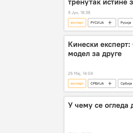
тренутак истине 
9 Јун, 18:38
експерт
РУСИЈА
Русија
Кинески експерт:
модел за друге
26 Мај, 14:04
експерт
СРБИЈА
Србија
У чему се огледа