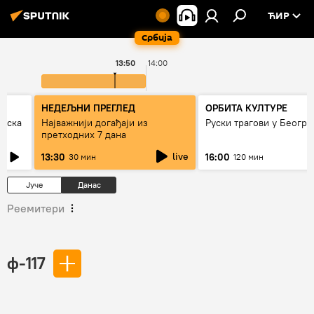
ЋИР
Србија
13:50
14:00
НЕДЕЉНИ ПРЕГЛЕД
ОРБИТА КУЛТУРЕ
рпска
Најважнији догађаји из
Руски трагови у Београ
претходних 7 дана
live
13:30
16:00
30 мин
120 мин
Јуче
Данас
Реемитери
ф-117