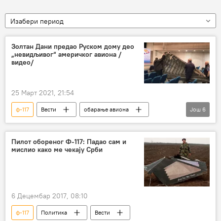
Изабери период
Золтан Дани предао Руском дому део
„невидљивог“ америчког авиона /
видео/
25 Март 2021, 21:54
ф-117
Вести
обарање авиона
Још
6
невидљиви авиони
Золтан Дани
Буђановци
Пилот обореног Ф-117: Падао сам и
мислио како ме чекају Срби
ЕКСКЛУЗИВНИ ВИДЕО-СЕРИЈАЛ: 20 година од НАТО агресије
Видео
Руски дом
6 Децембар 2017, 08:10
ф-117
Политика
Вести