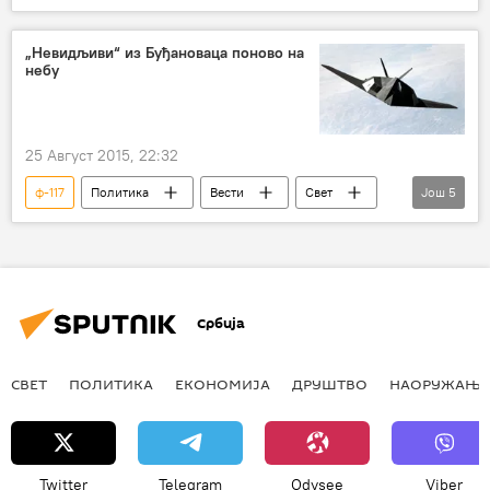
„Невидљиви“ из Буђановаца поново на
небу
25 Август 2015, 22:32
ф-117
Политика
Вести
Свет
Још
5
Буђановци
НАТО
Војска САД
НАТО агресија
невидљиви авиони
Србија
СВЕТ
ПОЛИТИКА
ЕКОНОМИЈА
ДРУШТВО
НАОРУЖАЊЕ
Twitter
Telegram
Odysee
Viber