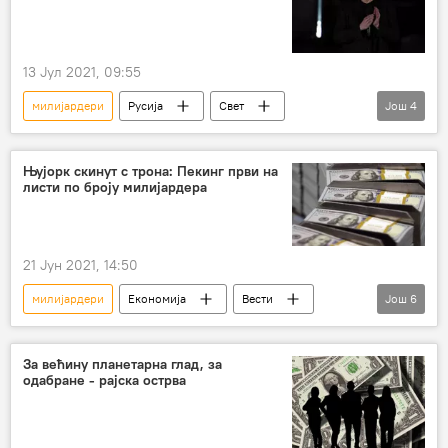
13 Јул 2021, 09:55
милијардери
Русија
Свет
Још
4
Вести
Илон Маск
Дмитриј Рогозин
Свемир
технологије
Њујорк скинут с трона: Пекинг први на
листи по броју милијардера
21 Јун 2021, 14:50
милијардери
Економија
Вести
Још
6
Кина
Америка
Њујорк
Пекинг
милијардер
Друштво
За већину планетарна глад, за
одабране - рајска острва