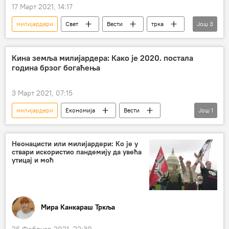
17 Март 2021, 14:17
милијардери
Свет
Вести
трка
Још
3
космичка трка
Илон Маск
Џеф Безос
Кина земља милијардера: Како је 2020. постала
година брзог богаћења
3 Март 2021, 07:15
милијардери
Економија
Вести
Још
1
Кина
Неонацисти или милијардери: Ко је у
ствари искористио пандемију да увећа
утицај и моћ
Мира Канкараш Тркља
26 Фебруар 2021, 22:30