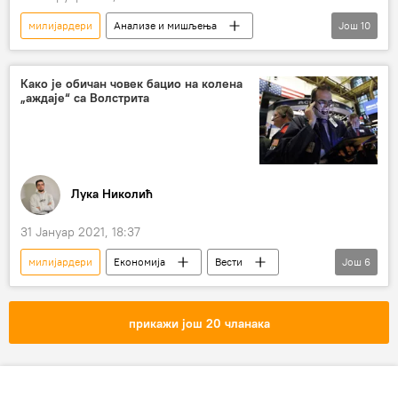
милијардери
Анализе и мишљења
Још
10
Видео
Мултимедија
Вести
Економија
Вол Стрит
Америка
Како је обичан човек бацио на колена
„аждаје“ са Волстрита
финансије
пандемија
Економски форум у Давосу
Нови Спутњик поредак с Николом Врзићем
Радио
Лука Николић
31 Јануар 2021, 18:37
милијардери
Економија
Вести
Још
6
Анализе и мишљења
Њујоршка берза
берза
берзански колапс
Редит
прикажи још 20 чланака
Ненад Гујаничић