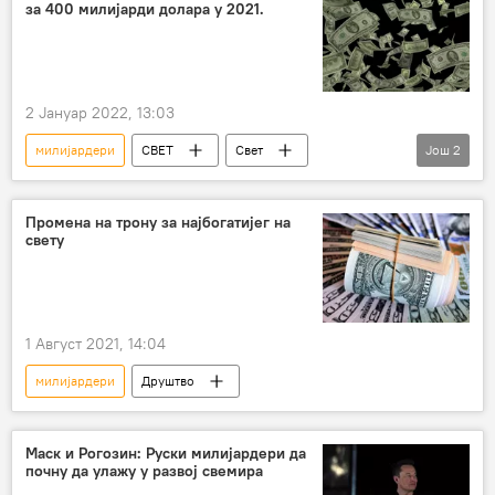
за 400 милијарди долара у 2021.
Економија
2 Јануар 2022, 13:03
милијардери
СВЕТ
Свет
Још
2
Економија
Свет – економија
Промена на трону за најбогатијег на
свету
1 Август 2021, 14:04
милијардери
Друштво
Маск и Рогозин: Руски милијардери да
почну да улажу у развој свемира