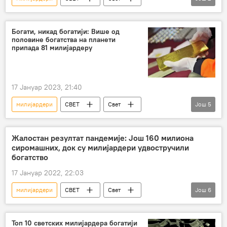
Оксфам
порез
сиромаштво
Богати, никад богатији: Више од
половине богатства на планети
припада 81 милијардеру
17 Јануар 2023, 21:40
милијардери
СВЕТ
Свет
Још
5
Свет – економија
Економија
Магазин
Живот
богатство
Жалостан резултат пандемије: Још 160 милиона
сиромашних, док су милијардери удвостручили
богатство
17 Јануар 2022, 22:03
милијардери
СВЕТ
Свет
Још
6
богаташи
пандемија
сиромашни
ковид 19
Свет – економија
Топ 10 светских милијардера богатији