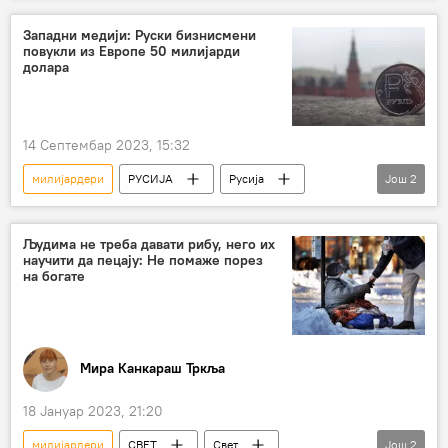
сиромаштво
Западни медији: Руски бизнисмени
повукли из Европе 50 милијарди
долара
14 Септембар 2023, 15:32
милијардери
РУСИЈА
Русија
Још
2
Русија – економија
бизнисмени
Људима не треба давати рибу, него их
научити да пецају: Не помаже порез
на богате
Мира Канкараш Тркља
18 Јануар 2023, 21:20
милијардери
СВЕТ
Свет
Још
2