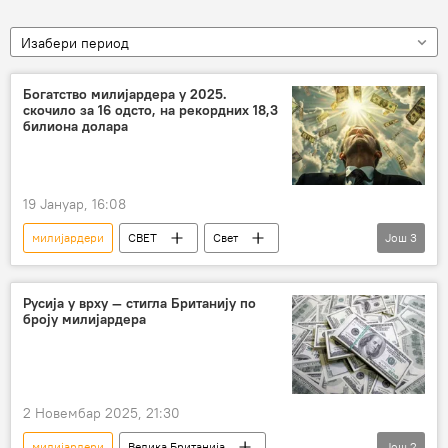
Изабери период
Богатство милијардера у 2025.
скочило за 16 одсто, на рекордних 18,3
билиона долара
19 Јануар, 16:08
милијардери
СВЕТ
Свет
Још
3
Свет – економија
Друштво
богатство
Русија у врху — стигла Британију по
броју милијардера
2 Новембар 2025, 21:30
милијардери
Велика Британија
Још
2