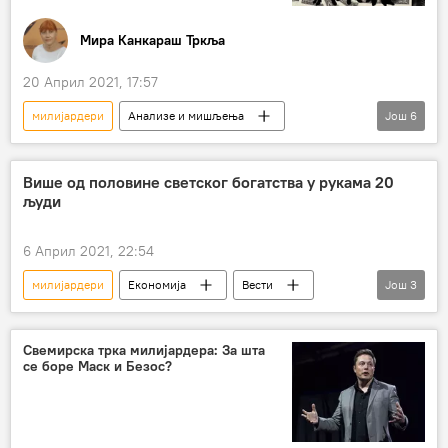
Мира Канкараш Тркља
20 Април 2021, 17:57
милијардери
Анализе и мишљења
Још
6
Коментари и Аналитика
пандемија
сиромашни
солидарност
порез
Више од половине светског богатства у рукама 20
људи
дугови
6 Април 2021, 22:54
милијардери
Економија
Вести
Још
3
Форбс
листа
богатство
Свемирска трка милијардера: За шта
се боре Маск и Безос?