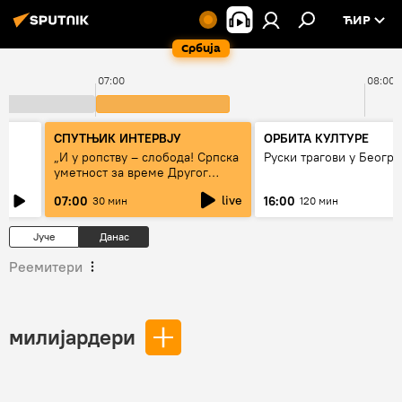
ЋИР
Србија
07:00
08:00
СПУТЊИК ИНТЕРВЈУ
ОРБИТА КУЛТУРЕ
„И у ропству – слобода! Српска
Руски трагови у Београ
уметност за време Другог
светског рата“
live
07:00
16:00
30 мин
120 мин
Јуче
Данас
Реемитери
милијардери