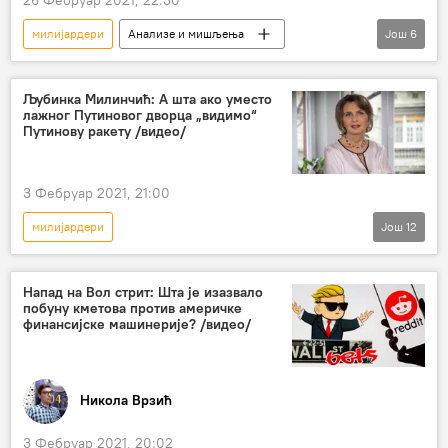
милијардери
Анализе и мишљења
Још
6
Коментари и Аналитика
неонацисти
пандемија
корист
капитализам
Љубинка Милинчић: А шта ако уместо
лажног Путиновог дворца „видимо“
урушавање
Путинову ракету /видео/
3 Фебруар 2021, 21:00
милијардери
Још
12
Љубинка Милинчић: Мој поглед на Русију
Радио
Русија
Свет
Вести
Напад на Вол стрит: Шта је изазвало
побуну кметова против америчке
Мултимедија
Видео
финансијске машинерије? /видео/
Љубинка Милинчић
Светски економски форум у Давосу
Никола Врзић
Владимир Путин
пандемија
светска економска криза
3 Фебруар 2021, 20:02