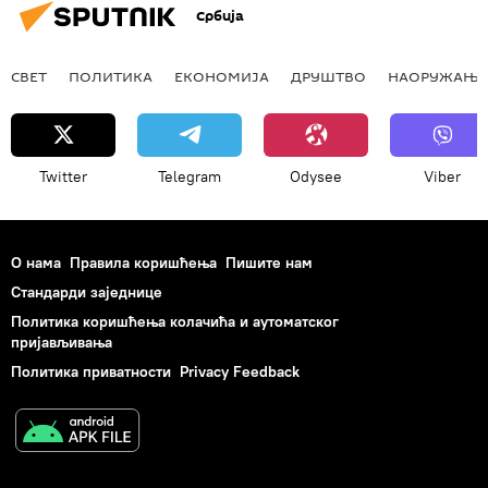
Србија
СВЕТ
ПОЛИТИКА
ЕКОНОМИЈА
ДРУШТВО
НАОРУЖАЊЕ
Twitter
Telegram
Odysee
Viber
О нама
Правила коришћења
Пишите нам
Стандарди заједнице
Политика коришћења колачића и аутоматског
пријављивања
Политика приватности
Privacy Feedback