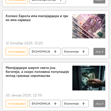
ЕКОНОМИЈА
Русија – економија
Колико Европа има милијардера и где
их има највише
12 Октобар 2025, 13:20
милијардери
ЕКОНОМИЈА
Економија
Још
3
Свет – економија
Европа
Немачка
Милијардери широм света још
богатији, а скоро половина популације
испод границе сиромаштва
20 Јануар 2025, 22:50
милијардери
ЕКОНОМИЈА
Економија
Још
3
Свет – економија
богатство