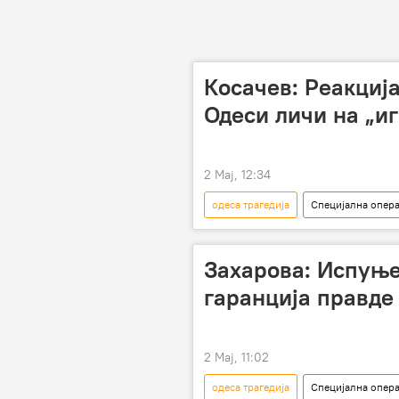
Косачев: Реакција
Одеси личи на „и
2 Мај, 12:34
одеса трагедија
Специјална опера
Специјална војна операција у Украјин
Константин Косачов
Захарова: Испуњ
гаранција правде
2 Мај, 11:02
одеса трагедија
Специјална опера