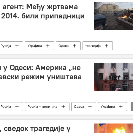
 агент: Међу жртвама
и 2014. били припадници
Русија
Украјина
Одеса
трагедија
и у Одеси: Америка „не
јевски режим уништава
Русија
Русија – политика
Одеса
Украјина
 сведок трагедије у