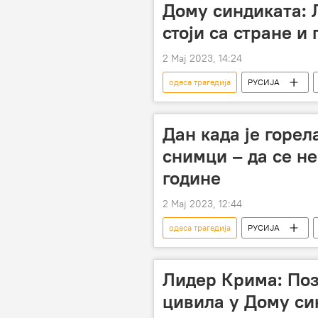
Дому синдиката: 
стоји са стране и
2 Мај 2023, 14:24
одеса трагедија
РУСИЈА
Украјина
Дан када је горел
снимци – да се не
године
2 Мај 2023, 12:44
одеса трагедија
РУСИЈА
Видео-клуб
Украјина
Лидер Крима: Поз
цивила у Дому си