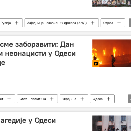
Русија
Заједница независних држава (ЗНД)
Одеса
 сме заборавити: Дан
ки неонацисти у Одеси
де
ет
Свет – политика
Украјина
Одеса
злочин
Спутњик објашњава
агедије у Одеси