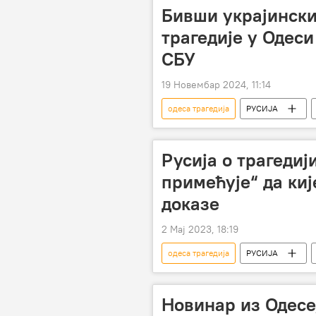
Бивши украјински
трагедије у Одес
СБУ
19 Новембар 2024, 11:14
одеса трагедија
РУСИЈА
Русија о трагедиј
примећује“ да ки
доказе
2 Мај 2023, 18:19
одеса трагедија
РУСИЈА
Заједница независних држава (ЗНД)
Новинар из Одесе,