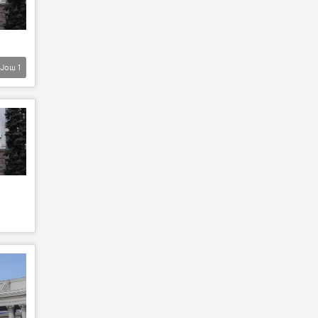
Још
1