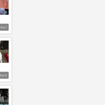
Још
1
Још
2