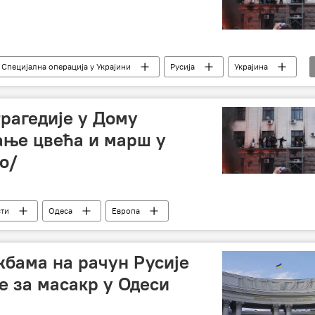
Специјална операција у Украјини
Русија
Украјина
трагедије у Дому
ање цвећа и марш у
о/
сти
Одеса
Европа
жбама на рачун Русије
е за масакр у Одеси