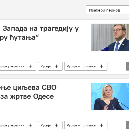
Изабери период
 Запада на трагедију у
гру ћутања“
ција у Украјини
Русија
Русија – политика
и – вести
Украјина
Одеса
ење циљева СВО
 за жртве Одесе
ција у Украјини
Русија
Русија – политика