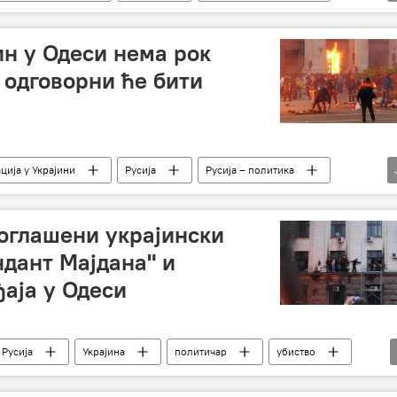
и – вести
Украјина
Одеса
ин у Одеси нема рок
 одговорни ће бити
ција у Украјини
Русија
Русија – политика
и – вести
Украјина
Одеса
логлашени украјински
ндант Мајдана" и
ђаја у Одеси
Русија
Украјина
политичар
убиство