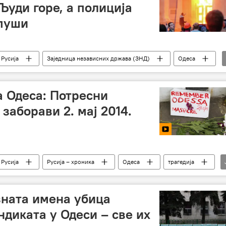
Људи горе, а полиција
 пуши
Русија
Заједница независних држава (ЗНД)
Одеса
а Одеса: Потресни
 заборави 2. мај 2014.
Русија
Русија – хроника
Одеса
трагедија
ната имена убица
ндиката у Одеси – све их