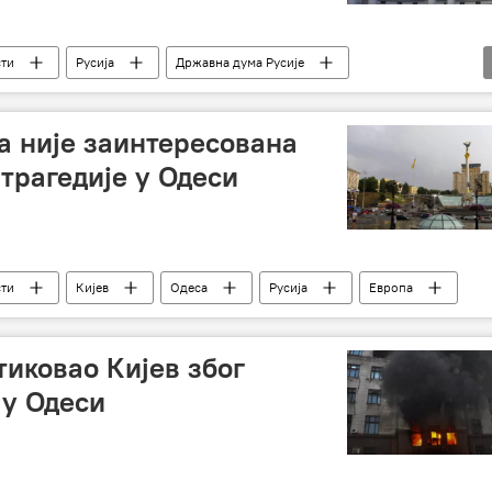
сти
Русија
Државна дума Русије
ја није заинтересована
трагедије у Одеси
сти
Кијев
Одеса
Русија
Европа
тиковао Кијев због
 у Одеси