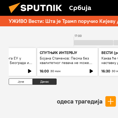
Србија
УЖИВО Вести: Шта је Трамп поручио Кијеву 
00
17:00
СПУТЊИК ИНТЕРВЈУ
ВЕСТИ (р
и улога ЕУ у
Бојана Стаменов: Песма без
Каква ће 
алога Београда и
квалитетног певача не може
наставку 
дуго да живи
Приштин
16:00
16:30
30 мин
30 
Јуче
Данас
одеса трагедија