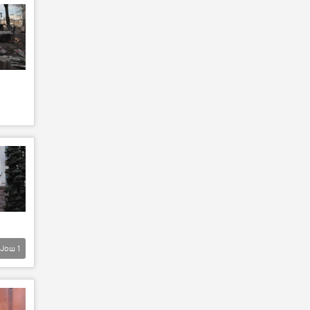
Још
1