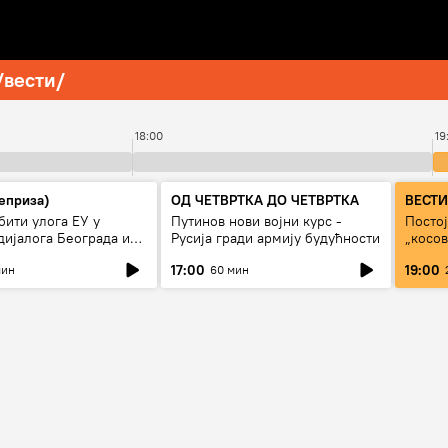
/вести/
18:00
19
еприза)
ОД ЧЕТВРТКА ДО ЧЕТВРТКА
ВЕСТИ
бити улога ЕУ у
Путинов нови војни курс -
Постој
дијалога Београда и
Русија гради армију будућности
„косов
е?
Срби?
17:00
19:00
мин
60 мин