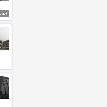
Још
1