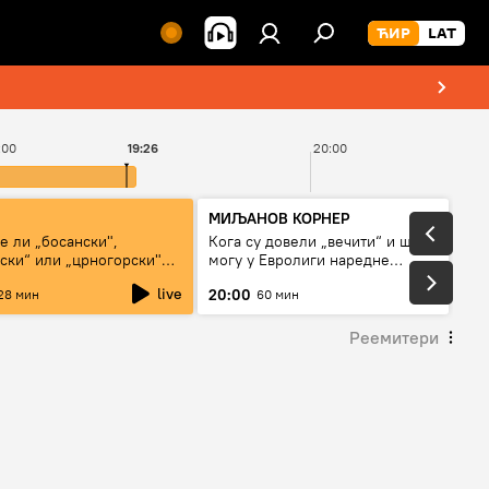
:00
19:26
20:00
МИЉАНОВ КОРНЕР
е ли „босански",
Кога су довели „вечити“ и шта
ски“ или „црногорски"
могу у Евролиги наредне
сезоне
live
20:00
28 мин
60 мин
Реемитери