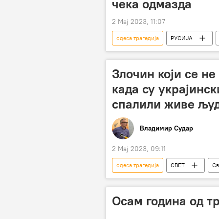
чека одмазда
2 Мај 2023, 11:07
одеса трагедија
РУСИЈА
Украјина
Злочин који се не
када су украјинс
спалили живе љу
Владимир Судар
2 Мај 2023, 09:11
одеса трагедија
СВЕТ
Св
неонацисти
Десни сектор
Осам година од тр