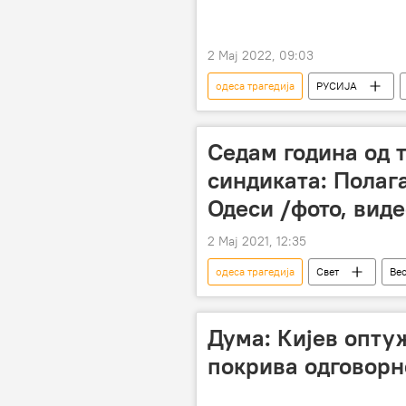
2 Мај 2022, 09:03
одеса трагедија
РУСИЈА
Одеса
Седам година од 
синдиката: Полаг
Одеси /фото, виде
2 Мај 2021, 12:35
одеса трагедија
Свет
Ве
Дума: Кијев опту
покрива одговорн