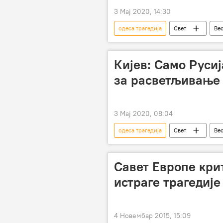
3 Мај 2020, 14:30
одеса трагедија
Свет
Ве
Леонид Слуцки
Кијев: Само Руси
за расветљивање 
3 Мај 2020, 08:04
одеса трагедија
Свет
Ве
Савет Европе кри
истраге трагедије
4 Новембар 2015, 15:09