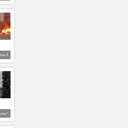
Још
3
Још
1