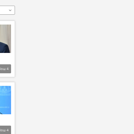
Још
4
Још
4