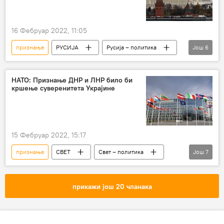
ДНР
16 Фебруар 2022, 11:05
признање
РУСИЈА
Русија – политика
Још
6
Русија
Политика
ЛНР
Државна дума Русије
Владимир Путин
НАТО: Признање ДНР и ЛНР било би
кршење суверенитета Украјине
ДНР
15 Фебруар 2022, 15:17
признање
СВЕТ
Свет – политика
Још
7
Свет
Политика
Русија
ЛНР
НАТО
Украјина
ДНР
прикажи још 20 чланака