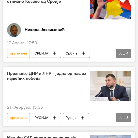
отимано Косово од Србије
Никола Јоксимовић
17 Април, 17:50
признање
СРБИЈА
Србија
Још
4
Србија – политика
Чешка
признање независности Косова
Признање ДНР и ЛНР - једна од наших
највећих победа
Анализе и мишљења
21 Фебруар, 15:36
признање
РУСИЈА
Русија
Још
3
Специјална војна операција у Украјини – вести
ДНР
Денис Пушилин
Медији: САД спремне да признају