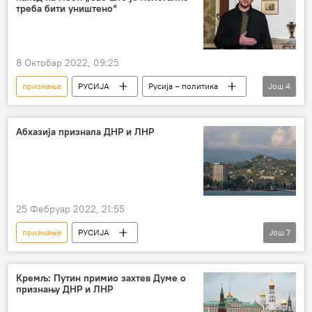
признање независности Косова
треба бити уништено“
признавање Косова
8 Октобар 2022, 09:25
признање
РУСИЈА
Русија – политика
Још
4
Русија
Украјина
Кримски мост
Кијев
Абхазија признала ДНР и ЛНР
25 Фебруар 2022, 21:55
признање
РУСИЈА
Још
7
Специјална операција у Украјини
Русија – политика
Русија
Кремљ: Путин примио захтев Думе о
признању ДНР и ЛНР
ПОЛИТИКА
Абхазија
ЛНР