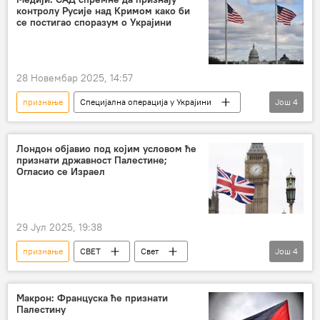
контролу Русије над Кримом како би
се постигао споразум о Украјини
28 Новембар 2025, 14:57
признање
Специјална операција у Украјини
Још
4
Специјална војна операција у Украјини – вести
САД
Русија
Крим
Лондон објавио под којим условом ће
признати државност Палестине;
Огласио се Израел
29 Јул 2025, 19:38
признање
СВЕТ
Свет
Још
4
израелско-палестински сукоб
Газа
Велика Британија
Израел
Макрон: Француска ће признати
Палестину