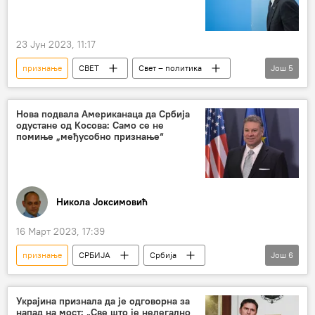
23 Јун 2023, 11:17
признање
СВЕТ
Свет – политика
Још
5
Барак Обама
Крим
Русија
присаједињење
антируске санкције
Нова подвала Американаца да Србија
одустане од Косова: Само се не
помиње „међусобно признање“
Никола Јоксимовић
16 Март 2023, 17:39
признање
СРБИЈА
Србија
Још
6
Србија – политика
Габријел Ескобар
нормализација
нормализација односа
Украјина признала да је одговорна за
напад на мост: „Све што је нелегално