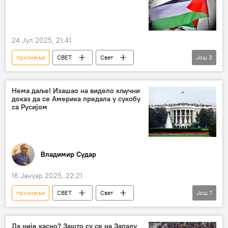
24 Јул 2025, 21:41
признање
СВЕТ
Свет
Још
3
Француска
Емануел Макрон
Палестина
УН
Нема даље! Изашао на видело кључни
доказ да се Америка предала у сукобу
са Русијом
Владимир Судар
16 Јануар 2025, 22:21
признање
СВЕТ
Свет
Још
7
Свет – политика
САД
Џозеф Бајден
пораз
Русија
Да није касно? Зашто су се на Западу