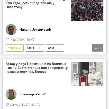
баш сада „сетили“ да признају
Специјална војна операција у Украјини – вести
Палестину
Анализе и мишљења
Никола Јоксимовић
29 Мај 2024, 19:47
признање
СВЕТ
Свет
Још
9
Свет – политика
Анализе и мишљења
Палестина
независност
Норвешка
Ветар у леђа Приштини и из Ватикана
- да ли Света столица иде ка признању
Ирска
Словенија
Шпанија
независности тзв. Косова
Борислав Коркоделовић
Бранкица Ристић
13 Јануар 2024, 20:40