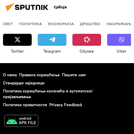
Србија
СВЕТ
ПОЛИТИКА
ЕКОНОМИЈА
ДРУШТВО
НАОРУЖАЊЕ
Twitter
Telegram
Odysee
Viber
О нама
Правила коришћења
Пишите нам
Стандарди заједнице
Политика коришћења колачића и аутоматског
пријављивања
Политика приватности
Privacy Feedback