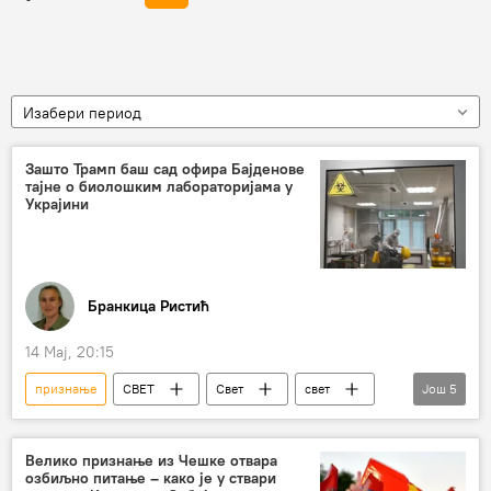
Изабери период
Зашто Трамп баш сад офира Бајденове
тајне о биолошким лабораторијама у
Украјини
Бранкица Ристић
14 Мај, 20:15
признање
СВЕТ
Свет
свет
Још
5
Русија
Украјина
Америка
биолошки материјал
лабораторија
Велико признање из Чешке отвара
озбиљно питање – како је у ствари