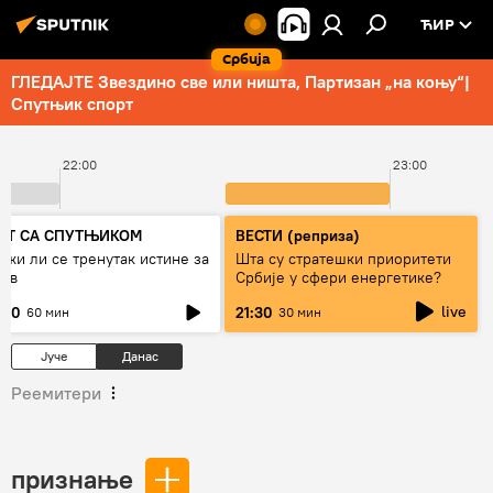
ЋИР
Србија
ГЛЕДАЈТЕ Звездино све или ништа, Партизан „на коњу“|
Спутњик спорт
22:00
23:00
ЕТ СА СПУТЊИКОМ
ВЕСТИ (реприза)
ижи ли се тренутак истине за
Шта су стратешки приоритети
јев
Србије у сфери енергетике?
live
:00
21:30
60 мин
30 мин
Јуче
Данас
Реемитери
признање