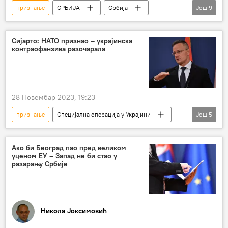
признање
СРБИЈА
Србија
Још
9
Србија – политика
Србија – друштво
Ватикан
Вјоса Османи
декрет
Сијарто: НАТО признао – украјинска
контраофанзива разочарала
специјални представник
Косово и Метохија (КиМ)
Приштина
признање независности Косова
28 Новембар 2023, 19:23
признање
Специјална операција у Украјини
Још
5
Специјална војна операција у Украјини – вести
Петер Сијарто
контраофанзива
Ако би Београд пао пред великом
уценом ЕУ – Запад не би стао у
НАТО
пријем
разарању Србије
Никола Јоксимовић