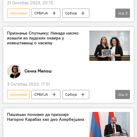
31 Октобар 2023, 20:13
признање
СРБИЈА
Србија
Још
3
Србија – политика
Урсула фон дер Лајен
признање независности Косова
Признање Спутњику: Никада нисмо
изашли из људских оквира у
извештавању о насиљу
Сенка Милош
3 Октобар 2023, 17:51
признање
СРБИЈА
Србија
Још
4
Србија – друштво
насиље над женама
насиље над децом
Спутњик
Пашињан поновио да признаје
Нагорно Карабах као део Азербејџана