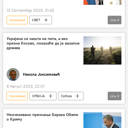
13 Септембар 2023, 21:42
признање
СВЕТ
Још
4
Сукоб у Нагорно-Карабаху
Никол Пашињан
Азербејџан
Украјина се ништа не пита, а ако
призна Косово, показаће да је вазална
Свет – политика
држава
Никола Јоксимовић
8 Август 2023, 22:01
признање
СРБИЈА
Србија
Још
3
Србија – политика
признање независности Косова
Украјина
Неочекивано признање Барака Обаме
о Криму