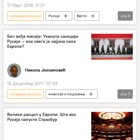
17 Март 2018, 17:21
укидање санкција
Русија
Вести
Још
6
Свет
Донбас
Украјина
Петро Порошенко
санкције Русији
Беч вођа мисије: Укинути санкције
Русији — иза свега је најјача сила
Европа
Европе?
Никола Јоксимовић
18 Децембар 2017, 07:53
укидање санкција
Анализе и мишљења
Још
11
Коментари и Аналитика
Немачка
Аустрија
Себастијан Курц
Велики расцеп у Европи: Шта ако
Русија напусти Стразбур
Слободан Самарџић
Хајнц Кристијан Штрахе