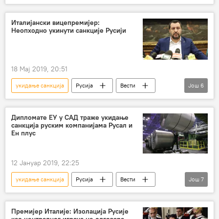
Вести
Донбас
Украјина
Леонид Кучма
Европа
Италијански вицепремијер:
Неопходно укинути санкције Русији
18 Мај 2019, 20:51
укидање санкција
Русија
Вести
Још
6
Свет
Италија
Европа
Матео Салвини
санкције Русији
Дипломате ЕУ у САД траже укидање
санкција руским компанијама Русал и
десничари
Ен плус
12 Јануар 2019, 22:25
укидање санкција
Русија
Вести
Још
7
Економија
Свет
Русал
Ен плус
санкције Русији
Премијер Италије: Изолација Русије