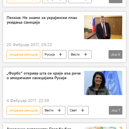
Свет
Шпанија
Ангела Меркел
Федерика Могерини
Валентина Матвијенко
Песков: Не знамо за украјински план
укидања санкција
санкције Русији
Европска унија (ЕУ)
20 Фебруар 2017, 09:23
укидање санкција
Русија
Вести
Још
6
Свет
Донбас
Крим
Украјина
Дмитриј Песков
план
„Форбс“ открива шта се крије иза речи
о америчким санкцијама Русији
4 Фебруар 2017, 22:39
укидање санкција
Вести
Свет
Још
7
Доналд Трамп
Ники Хејли
Росњефт
Форбс
Енергетика
Амерички дипломата: Свет би био