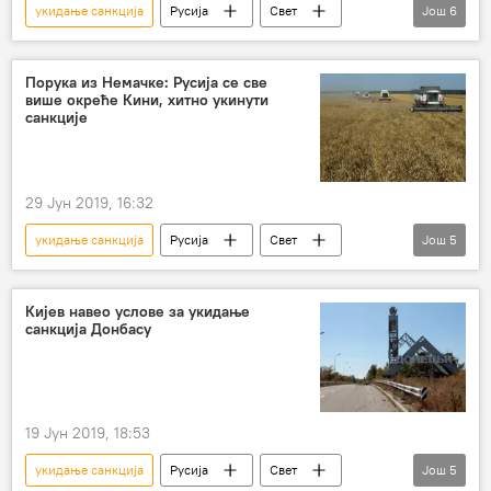
укидање санкција
Русија
Свет
Још
6
Вести
санкције
санкције Русији
Константин Косачов
пандемија
Порука из Немачке: Русија се све
више окреће Кини, хитно укинути
Украјина
санкције
29 Јун 2019, 16:32
укидање санкција
Русија
Свет
Још
5
Вести
пољопривреда
Немачка
санкције Русији
Европа
Кијев навео услове за укидање
санкција Донбасу
19 Јун 2019, 18:53
укидање санкција
Русија
Свет
Још
5