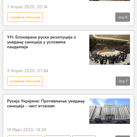
7 Април 2020, 20:14
укидање санкција
Још
5
Вирус корона се шири планетом
Свет
Вести
санкције Сирији
пандемија
УН: Блокирана руска резолуција о
укидању санкција у условима
вирус корона
пандемије
3 Април 2020, 07:44
укидање санкција
Још
7
Вирус корона се шири планетом
Вести
Свет
Русија
резолуција
Русија Украјини: Противљење укидању
санкција - чист егоизам
вирус корона
блокирање
УН
19 Март 2020, 14:28