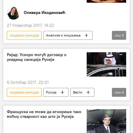
Европска унија (ЕУ)
НАТО
формирање аустријске владе
Оливера Икодиновић
изјава заменика аустријског канцелара Хајнца Кристијана Штрахеа
27 Новембар 2017, 14:22
антируске санкције
укидање санкција
Анализе и мишљења
Још
3
Коментари и Аналитика
Европска унија (ЕУ)
Савет Европе
Ријад: Ускоро могућ договор о
укидању санкција Русији
6 Октобар 2017, 22:01
укидање санкција
Русија
Вести
Још
4
Свет
Саудијска Арабија
Адел ал-Џубеир
санкције Русији
Француска не може да игнорише тако
моћну стварност као што је Русија