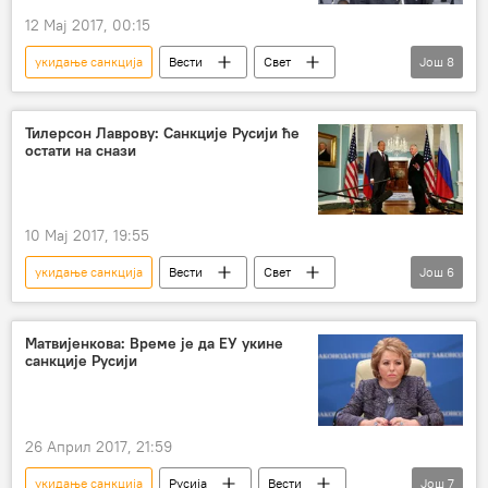
12 Мај 2017, 00:15
укидање санкција
Вести
Свет
Још
8
Француска
Франсоа Митеран
Емануел Макрон
Жан Пјер Шевенман
Тилерсон Лаврову: Санкције Русији ће
остати на снази
Жак Ширак
санкције Русији
односи с Русијом
Европа
10 Мај 2017, 19:55
укидање санкција
Вести
Свет
Још
6
Сирија
Сергеј Лавров
Рекс Тилерсон
Стејт департмент
Матвијенкова: Време је да ЕУ укине
санкције Русији
санкције Русији
решавање сиријске кризе
26 Април 2017, 21:59
укидање санкција
Русија
Вести
Још
7