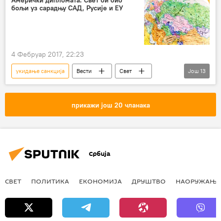
бољи уз сарадњу САД, Русије и ЕУ
санкције Русији
америчка администрација
4 Фебруар 2017, 22:23
укидање санкција
Вести
Свет
Још
13
Кина
Крим
Украјина
Европа
Совјетски Савез
прикажи још 20 чланака
Доналд Туск
Доналд Трамп
Тед Малок
санкције Русији
сарадња Русије и ЕУ
амерички амбасадор
Србија
сарадња Русије и САД
Сарајево
СВЕТ
ПОЛИТИКА
ЕКОНОМИЈА
ДРУШТВО
НАОРУЖАЊЕ