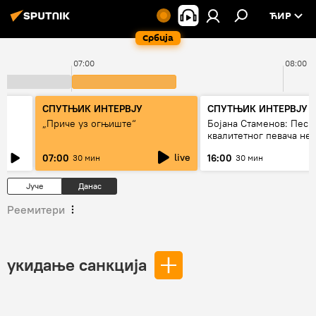
ЋИР
Србија
07:00
08:00
СПУТЊИК ИНТЕРВЈУ
СПУТЊИК ИНТЕРВЈУ
„Приче уз огњиште“
Бојана Стаменов: Песм
квалитетног певача не
дуго да живи
live
07:00
16:00
30 мин
30 мин
Јуче
Данас
Реемитери
укидање санкција