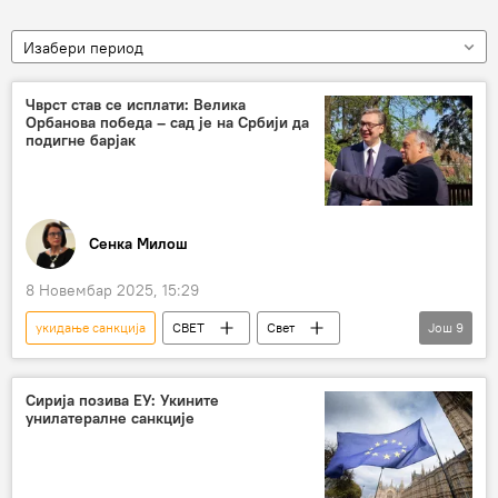
Изабери период
Чврст став се исплати: Велика
Орбанова победа – сад је на Србији да
подигне барјак
Сенка Милош
8 Новембар 2025, 15:29
укидање санкција
СВЕТ
Свет
Још
9
Свет – политика
Свет – економија
Мађарска
САД
Русија
Сирија позива ЕУ: Укините
унилатералне санкције
нафта
руски гас
Анализе и мишљења
Бранко Павловић