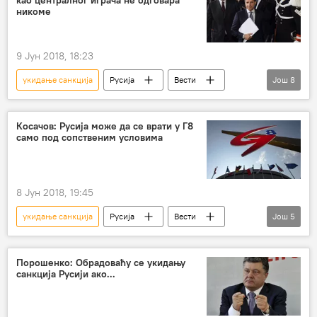
као централног играча не одговара
европске дипломате
Европа
никоме
9 Јун 2018, 18:23
укидање санкција
Русија
Вести
Још
8
Свет
Италија
Канада
Ђузепе Конте
Г7
Г8
Косачов: Русија може да се врати у Г8
само под сопственим условима
санкције Русији
Европа
8 Јун 2018, 19:45
укидање санкција
Русија
Вести
Још
5
Свет
Константин Косачов
Доналд Трамп
Г7
Г8
Порошенко: Обрадоваћу се укидању
санкција Русији ако...