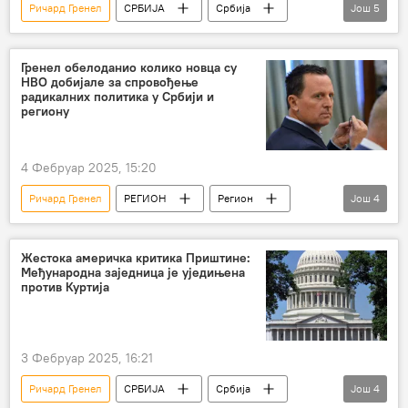
Ричард Гренел
СРБИЈА
Србија
Још
5
Србија – политика
Косово и Метохија (КиМ)
Аљбин Курти
Гренел обелоданио колико новца су
НВО добијале за спровођење
критика
парламентарни избори
радикалних политика у Србији и
региону
4 Фебруар 2025, 15:20
Ричард Гренел
РЕГИОН
Регион
Још
4
Регион – политика
Србија
Србија – политика
Свет
Жестока америчка критика Приштине:
Међународна заједница је уједињена
против Куртија
3 Фебруар 2025, 16:21
Ричард Гренел
СРБИЈА
Србија
Још
4