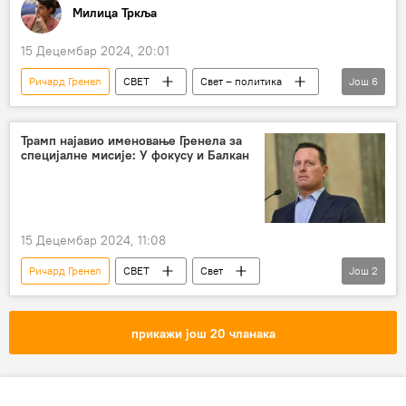
Милица Тркља
15 Децембар 2024, 20:01
Ричард Гренел
СВЕТ
Свет – политика
Још
6
САД
Доналд Трамп
Аљбин Курти
Небојша Малић
Александар Лукић
Трамп најавио именовање Гренела за
специјалне мисије: У фокусу и Балкан
Косово и Метохија (КиМ)
15 Децембар 2024, 11:08
Ричард Гренел
СВЕТ
Свет
Још
2
Свет – политика
Политика
прикажи још 20 чланака