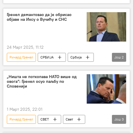
Србија – политика
Србија
Америка
Гренел демантовао да је обрисао
објаве на Иксу о Вучићу и СНС
24 Март 2025, 11:12
Ричард Гренел
СРБИЈА
Србија
Још
2
Србија – политика
Александар Вучић
„Ништа не поткопава НАТО више од
овога“: Гренел осуо паљбу по
Словенији
1 Март 2025, 22:01
Ричард Гренел
СВЕТ
Свет
Још
3
Свет – политика
Америка