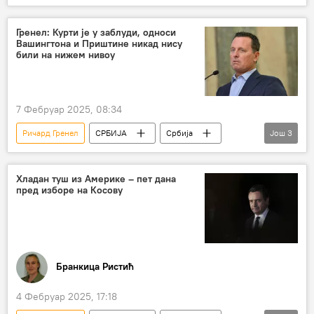
Свет – политика
САД
Радио Слободна Европа
Глас Америке
Гренел: Курти је у заблуди, односи
Вашингтона и Приштине никад нису
гашење
хладни рат
ЦИА
били на нижем нивоу
Нацисти
Анализе и мишљења
Илон Маск
7 Фебруар 2025, 08:34
Ричард Гренел
СРБИЈА
Србија
Још
3
Србија – политика
Косово и Метохија (КиМ)
Аљбин Курти
Хладан туш из Америке – пет дана
пред изборе на Косову
Бранкица Ристић
4 Фебруар 2025, 17:18