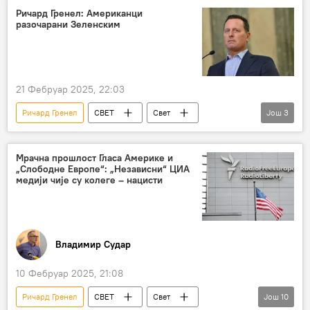
Словенија
Ричард Гренел: Американци
разочарани Зеленским
21 Фебруар 2025, 22:03
Ричард Гренел
СВЕТ
Свет
Још
3
Америка
Владимир Зеленски
разочарање
Мрачна прошлост Гласа Америке и
„Слободне Европе“: „Независни“ ЦИА
медији чије су колеге – нацисти
Владимир Судар
10 Фебруар 2025, 21:08
Ричард Гренел
СВЕТ
Свет
Још
10