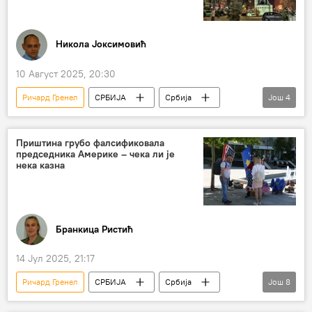
Никола Јоксимовић
10 Август 2025, 20:30
Ричард Гренел
СРБИЈА
Србија
Још
4
Србија – политика
Косово и Метохија (КиМ)
Аљбин Курти
Приштина грубо фалсификовала
председника Америке – чека ли је
Стевица Деђански
нека казна
Бранкица Ристић
14 Јул 2025, 21:17
Ричард Гренел
СРБИЈА
Србија
Још
8
Србија – политика