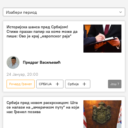
Изабери период
Историјска шанса пред Србијом!
Стиже празан папир на коме може да
пише: Ово је крај „европског раја“
Предраг Васиљевић
24 Јануар, 20:00
Ричард Гренел
СРБИЈА
Србија
Још
7
Србија – политика
Русија
Европска унија (ЕУ)
Србија пред новом раскрсницом: Шта
се налази на „америчком путу“ на који
Светски економски форум у Давосу
нас Гренел позива
Доналд Трамп
Анализе и мишљења
Коментари и Аналитика