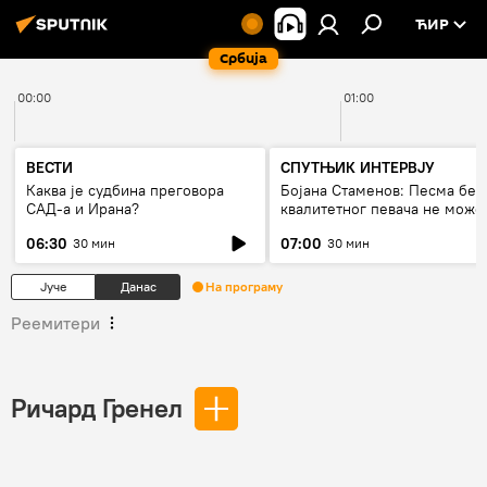
ЋИР
Србија
00:00
01:00
ВЕСТИ
СПУТЊИК ИНТЕРВЈУ
Каква је судбина преговора
Бојана Стаменов: Песма без
САД-а и Ирана?
квалитетног певача не може
дуго да живи
06:30
07:00
30 мин
30 мин
Јуче
Данас
На програму
Реемитери
Ричард Гренел