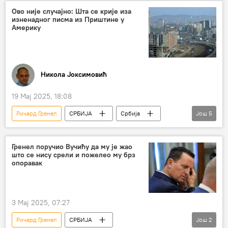
Косово и Метохија (КиМ)
Приштина
Ово није случајно: Шта се крије иза
изненадног писма из Приштине у
Вјоса Османи
Доналд Трамп
напад
Америку
медијска манипулација
манипулација
Никола Јоксимовић
19 Мај 2025, 18:08
Ричард Гренел
СРБИЈА
Србија
Још
5
Србија – политика
ОВК
Специјални суд за ратне злочине ОВК
Гренел поручио Вучићу да му је жао
што се нису срели и пожелео му брз
Суд за злочине ОВК
отворено писмо
опоравак
3 Мај 2025, 07:27
Ричард Гренел
СРБИЈА
Још
2