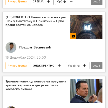
Ричард Гренел
СРБИЈА
Србија
Још
2
Србија – политика
Косово и Метохија (КиМ)
(НЕ)КОРЕКТНО Нешто се опасно кува:
Шок у Пентагону и Приштини – Србе
брани светац са небеса
Предраг Васиљевић
16 Децембар 2024, 20:03
Ричард Гренел
(НЕ)КОРЕКТНО
Украјина
Још
8
Русија
Русија – политика
Кијевско-печерска лавра
Трампов човек од поверења преузима
кризна жаришта – где је на листи
Косово и Метохија (КиМ)
Грузија
косовско питање
Кфор
Високи Дечани
Америка