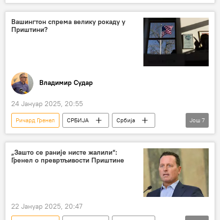
Србија – политика
Америка
Косово и Метохија (КиМ)
Аљбин Курти
Вашингтон спрема велику рокаду у
Приштини?
Владимир Судар
24 Јануар 2025, 20:55
Ричард Гренел
СРБИЈА
Србија
Још
7
Србија – политика
Косово и Метохија (КиМ)
Аљбин Курти
„Зашто се раније нисте жалили“:
Гренел о превртљивости Приштине
Рамуш Харадинај
САД
Доналд Трамп
Анализе и мишљења
22 Јануар 2025, 20:47