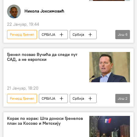
Никола Јоксимовић
22 Јануар, 19:44
Ричард Гренел
СРБИЈА
Србија
Још
6
Србија – политика
САД
Европска унија (ЕУ)
чланство у ЕУ
Гренел позвао Вучића да следи пут
САД, а не европски
Милош Шолаја
Анализе и мишљења
21 Јануар, 18:20
Ричард Гренел
СРБИЈА
Србија
Још
2
Србија – политика
Александар Вучић
Корак по корак: Шта доноси Гренелов
план за Косово и Метохију