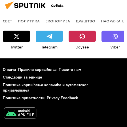
Србија
СВЕТ
ПОЛИТИКА
ЕКОНОМИЈА
ДРУШТВО
НАОРУЖАЊЕ
Twitter
Telegram
Odysee
Viber
О нама
Правила коришћења
Пишите нам
Стандарди заједнице
Политика коришћења колачића и аутоматског
пријављивања
Политика приватности
Privacy Feedback