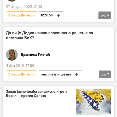
27 Јануар 2022, 21:13
Стевица Деђански
РЕГИОН
Још
9
Милорад Додик
закон
Република Српска (РС)
Бакир Изетбеговић
Да ли је Додик нашао спасоносно решење за
опстанак БиХ?
Драган Човић
геноцид
институције БиХ
Бранкица Ристић
Босна и Херцеговина (БиХ)
Анализе и мишљења
4 Јун 2019, 17:56
Стевица Деђански
Анализе и мишљења
Још
7
Вести
Свет
Балканске игре без граница
Запад јавно плаћа закулисне игре у
Босни — против Српске
државна заједница
модел за БиХ
Босна и Херцеговина (БиХ)
Регион