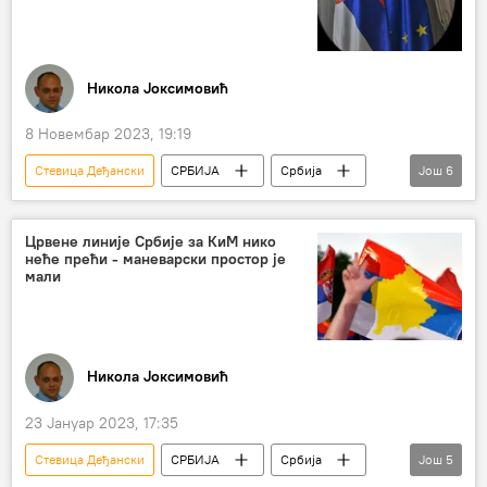
платни промет
платни систем
Поштанска штедионица
Бојан Димитријевић
банке
Никола Јоксимовић
Економија
8 Новембар 2023, 19:19
Стевица Деђански
СРБИЈА
Србија
Још
6
Србија – политика
Европска унија (ЕУ)
придруживање Србије ЕУ
Црвене линије Србије за КиМ нико
неће прећи - маневарски простор је
Европска комисија
извештај
мали
извештај Европске комисије о напретку
Никола Јоксимовић
23 Јануар 2023, 17:35
Стевица Деђански
СРБИЈА
Србија
Још
5