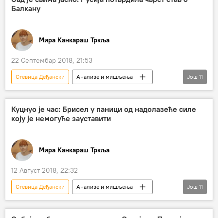
Балкану
Британци
обавештајци
кандидатура Додика
избори
Мира Канкараш Тркља
Босна и Херцеговина (БиХ)
22 Септембар 2018, 21:53
Стевица Деђански
Анализе и мишљења
Још
11
Коментари и Аналитика
Западни Балкан
Сергеј Лавров
Ивица Дачић
Куцнуо је час: Брисел у паници од надолазеће силе
коју је немогуће зауставити
Зоран Миливојевић
интерес
гарант
Дејтонски споразум
Мира Канкараш Тркља
међународно право
Запад
резолуција 1244
12 Август 2018, 22:32
Стевица Деђански
Анализе и мишљења
Још
11
Коментари и Аналитика
Жан-Клод Јункер
Драгомир Анђелковић
страх