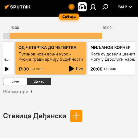
ЋИР
Србија
18:00
19:00
ОД ЧЕТВРТКА ДО ЧЕТВРТКА
МИЉАНОВ КОРНЕР
Путинов нови војни курс -
Кога су довели „вечити
а и
Русија гради армију будућности
могу у Евролиги наред
сезоне
live
17:00
20:00
60 мин
60 мин
Јуче
Данас
Реемитери
Стевица Деђански