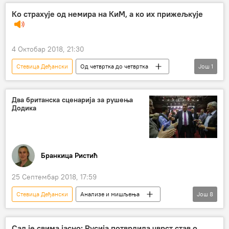
Анђелко Козомара
инаугурација
Ко страхује од немира на КиМ, а ко их прижељкује
Република Српска (РС)
Босна и Херцеговина (БиХ)
Сарајево
4 Октобар 2018, 21:30
Бања Лука
Стевица Деђански
Од четвртка до четвртка
Још
1
Радио
Два британска сценарија за рушења
Додика
Бранкица Ристић
25 Септембар 2018, 17:59
Стевица Деђански
Анализе и мишљења
Још
8
Балканске игре без граница
Република Српска (РС)
Милорад Додик
Сад је свима јасно: Русија потврдила чврст став о