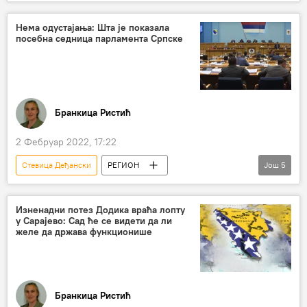
Србија – политика
Косово и Метохија (КиМ)
Вучић
Нема одустајања: Шта је показала
посебна седница парламента Српске
Квинта
црвене линије
Бранкица Ристић
2 Фебруар 2022, 17:22
Стевица Деђански
РЕГИОН
Још
5
Република Српска (РС)
Босна и Херцеговина (БиХ)
Милорад Додик
Изненадни потез Додика враћа лопту
у Сарајево: Сад ће се видети да ли
Драган Човић
седница
желе да држава функционише
Бранкица Ристић