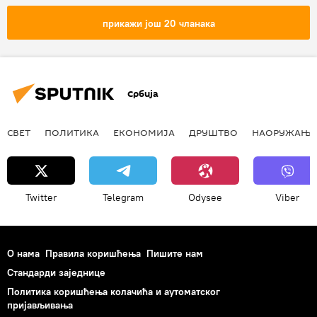
Мртвачка глава
плакат
прикажи још 20 чланака
Босна и Херцеговина (БиХ)
Србија
СВЕТ
ПОЛИТИКА
ЕКОНОМИЈА
ДРУШТВО
НАОРУЖАЊЕ
Twitter
Telegram
Odysee
Viber
О нама
Правила коришћења
Пишите нам
Стандарди заједнице
Политика коришћења колачића и аутоматског
пријављивања