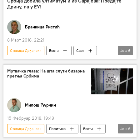
Србија добила ултиматум и из Сарајева: Предајте
Дрину, па у ЕУ!
јачање
мигрантска криза
европска десница
демократске вредности
Бранкица Ристић
избори за Европски парламент
Европска унија (ЕУ)
Јелена Вукоичић
8 Март 2018, 22:21
Стевица Деђански
Вести
Свет
Још
6
Бојан Милисављевић
уцена
арбитража
Бакир Изетбеговић
Мртвачка глава: На шта слути бизарна
претња Србима
Регион
Босна и Херцеговина (БиХ)
Милош Ћурчин
15 Фебруар 2018, 19:49
Стевица Деђански
Политика
Вести
Још
6
Србија
претња
амбасада