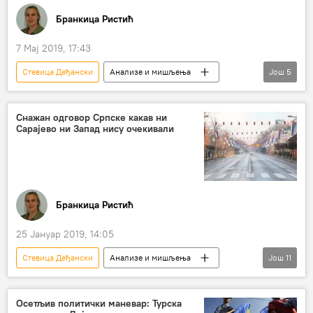
Бранкица Ристић
7 Мај 2019, 17:43
Стевица Деђански
Анализе и мишљења
Још
5
Коментари и Аналитика
ЕК
претња
Босна и Херцеговина (БиХ)
Снажан одговор Српске какав ни
Сарајево ни Запад нису очекивали
Република Српска (РС)
Бранкица Ристић
25 Јануар 2019, 14:05
Стевица Деђански
Анализе и мишљења
Још
11
Политика
Вести
Свет
Балканске игре без граница
Осетљив политички маневар: Турска