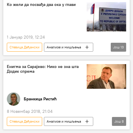
Балканске игре без граница
Србија
Ко жели да посвађа два ока у глави
Албанци
уједињење
косовски Албанци
уједињење Србије и Црне Горе
1 Јануар 2019, 12:24
отворене границе
Регион
Стевица Деђански
Анализе и мишљења
Још
13
Еди Рама
Србија
Црна Гора
Република Српска (РС)
Александар Вучић
Енигма за Сарајево: Нико не зна шта
Додик спрема
полиција
мешање
свађа
покушај
смена власти
Босна и Херцеговина (БиХ)
Бранкица Ристић
Северна Македонија
Политика
избори
8 Новембар 2018, 21:04
Стевица Деђански
Анализе и мишљења
Још
8
Коментари и Аналитика
Милорад Додик