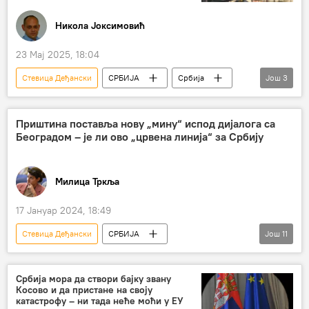
Никола Јоксимовић
23 Мај 2025, 18:04
Стевица Деђански
СРБИЈА
Србија
Још
3
Србија – политика
Каја Калас
Александар Павић
Приштина поставља нову „мину“ испод дијалога са
Београдом – је ли ово „црвена линија“ за Србију
Милица Тркља
17 Јануар 2024, 18:49
Стевица Деђански
СРБИЈА
Још
11
Србија – политика
Косово и Метохија (КиМ)
Давос
Србија мора да створи бајку звану
Косово и да пристане на своју
Александар Вучић
Аљбин Курти
катастрофу – ни тада неће моћи у ЕУ