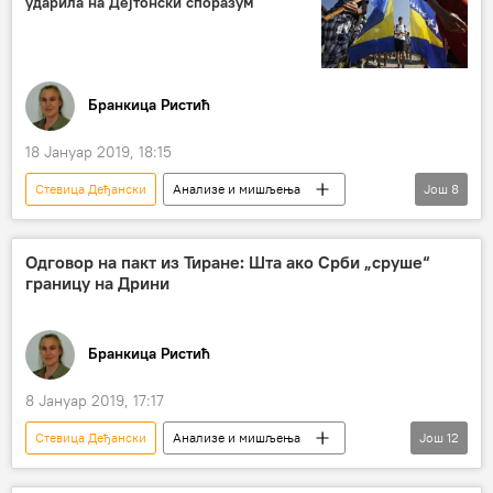
ударила на Дејтонски споразум
Република Српска (РС)
Бошњаци
национални интерес
слога
Регион
Босна и Херцеговина (БиХ)
Сарајево
Бранкица Ристић
18 Јануар 2019, 18:15
Стевица Деђански
Анализе и мишљења
Још
8
Вести
Свет
Балканске игре без граница
Одговор на пакт из Тиране: Шта ако Срби „сруше“
границу на Дрини
Анђелко Козомара
Дејтон
Херцег-Босна
Босна и Херцеговина (БиХ)
Бранкица Ристић
Регион
8 Јануар 2019, 17:17
Стевица Деђански
Анализе и мишљења
Још
12
Политика
Вести
Свет