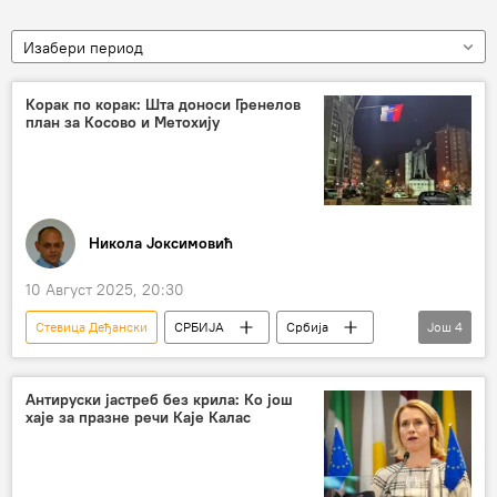
Изабери период
Корак по корак: Шта доноси Гренелов
план за Косово и Метохију
Никола Јоксимовић
10 Август 2025, 20:30
Стевица Деђански
СРБИЈА
Србија
Још
4
Србија – политика
Ричард Гренел
Косово и Метохија (КиМ)
Аљбин Курти
Антируски јастреб без крила: Ко још
хаје за празне речи Каје Калас