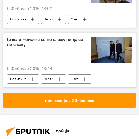
5 Фебруар 2015, 18:50
Политика
Вести
Свет
Украјина
Холандија (држава)
оружје
Грчка и Немачка се не слажу ни да се
не слажу
5 Фебруар 2015, 18:44
Политика
Вести
Свет
Грчка
Немачка
Алексис Ципрас
ММФ
Европска унија (ЕУ)
Европа
прикажи још 20 чланака
Србија