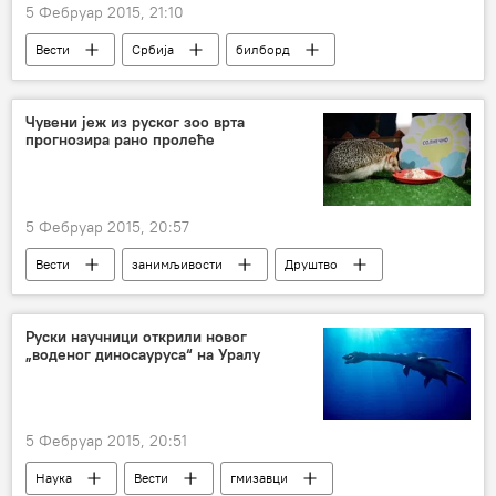
5 Фебруар 2015, 21:10
Вести
Србија
билборд
Ћирилица
Северна Македонија
Друштво
Чувени јеж из руског зоо врта
прогнозира рано пролеће
5 Фебруар 2015, 20:57
Вести
занимљивости
Друштво
Руски научници открили новог
„воденог диносауруса“ на Уралу
5 Фебруар 2015, 20:51
Наука
Вести
гмизавци