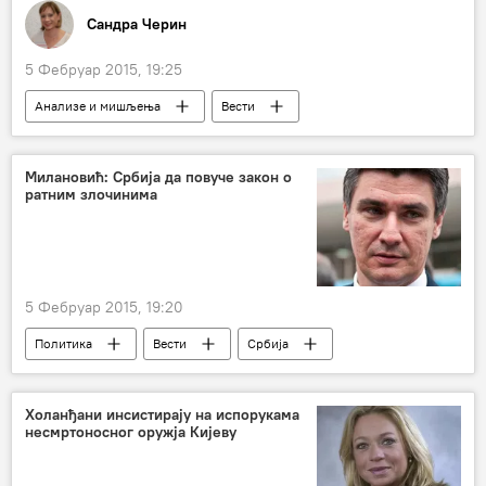
Сандра Черин
Европска унија (ЕУ)
Европа
Турски ток
5 Фебруар 2015, 19:25
Анализе и мишљења
Вести
Економија
Свет
Коментари и Аналитика
Грчка
ЕЦБ
Милановић: Србија да повуче закон о
ратним злочинима
Европска унија (ЕУ)
Европа
5 Фебруар 2015, 19:20
Политика
Вести
Србија
Ратни злочини на простору бивше Југославије
законодавство
Хрватска
Холанђани инсистирају на испорукама
несмртоносног оружја Кијеву