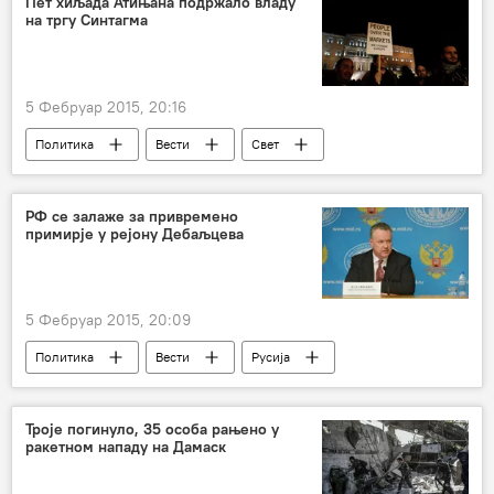
Пет хиљада Атињана подржало владу
на тргу Синтагма
5 Фебруар 2015, 20:16
Политика
Вести
Свет
Грчка
дуг
митинг
РФ се залаже за привремено
примирје у рејону Дебаљцева
5 Фебруар 2015, 20:09
Политика
Вести
Русија
Свет
Украјина
Донбас
Александар Лукашевич
Троје погинуло, 35 особа рањено у
ракетном нападу на Дамаск