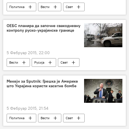
Политика
Вести
Свет
Велика Британија
Источна Европа
НАТО
Европа
ОЕБС планира да започне свакодневну
контролу руско-украјинске границе
5 Фебруар 2015, 22:00
Вести
Русија
Свет
Украјина
ОЕБС
Мекејн за Sputnik: Грешка је Америке
што Украјина користи касетне бомбе
5 Фебруар 2015, 21:54
Политика
Вести
Свет
Украјина
Џон Мекејн