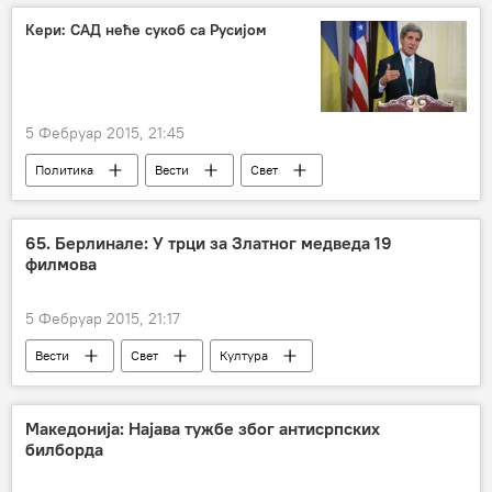
Конфликт у Украјини
касетне бомбе
Кери: САД неће сукоб са Русијом
5 Фебруар 2015, 21:45
Политика
Вести
Свет
Украјина
65. Берлинале: У трци за Златног медведа 19
филмова
5 Фебруар 2015, 21:17
Вести
Свет
Култура
Македонија: Најава тужбе због антисрпских
билборда