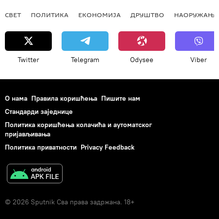
СВЕТ
ПОЛИТИКА
ЕКОНОМИЈА
ДРУШТВО
НАОРУЖАЊЕ
Twitter
Telegram
Odysee
Viber
О нама
Правила коришћења
Пишите нам
Стандарди заједнице
Политика коришћења колачића и аутоматског
пријављивања
Политика приватности
Privacy Feedback
© 2026 Sputnik Сва права задржана. 18+