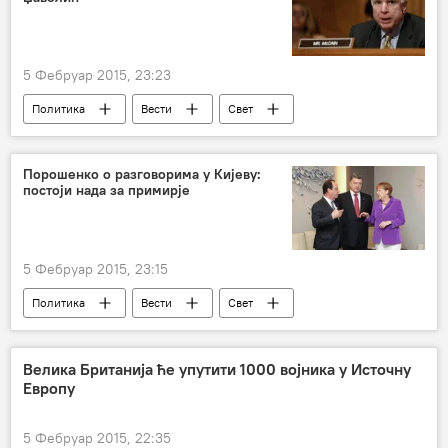
5 Фебруар 2015, 23:23
Политика
Вести
Свет
Украјина
Џон Мекејн
Конфликт у Украјини
Порошенко о разговорима у Кијеву:
постоји нада за примирје
5 Фебруар 2015, 23:15
Политика
Вести
Свет
Украјина
Франсоа Оланд
Ангела Меркел
Конфликт у Украјини
Велика Британија ће упутити 1000 војника у Источну
Европу
Европа
5 Фебруар 2015, 22:35