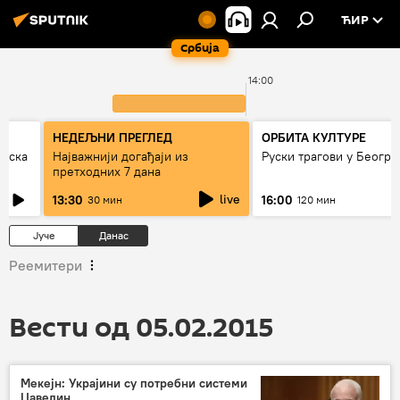
ЋИР
Србија
00
14:00
НЕДЕЉНИ ПРЕГЛЕД
ОРБИТА КУЛТУРЕ
рпска
Најважнији догађаји из
Руски трагови у Београ
претходних 7 дана
live
13:30
16:00
30 мин
120 мин
Јуче
Данас
Реемитери
Вести од 05.02.2015
Мекејн: Украјини су потребни системи
Џавелин