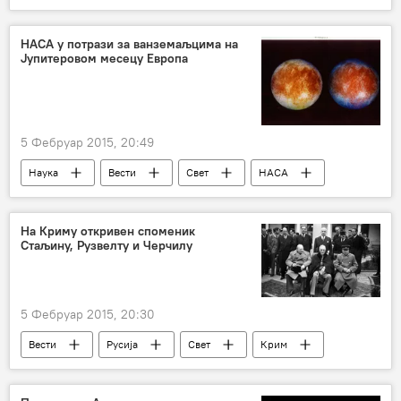
палеонтологија
НАСА у потрази за ванземаљцима на
Јупитеровом месецу Европа
5 Фебруар 2015, 20:49
Наука
Вести
Свет
НАСА
На Криму откривен споменик
Стаљину, Рузвелту и Черчилу
5 Фебруар 2015, 20:30
Вести
Русија
Свет
Крим
Јалтска конференција
споменик