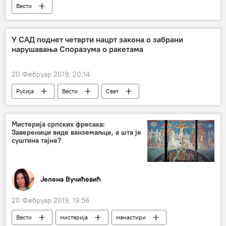
Вести
У САД поднет четврти нацрт закона о забрани
нарушавања Споразума о ракетама
20 Фебруар 2019, 20:14
Русија
Вести
Свет
Владимир Путин
Доналд Трамп
Сенат САД
Мистерија српских фресака:
Завереници виде ванземаљце, а шта је
Споразум о ликвидацији ракета средњег и кратког домета
суштина тајне?
Јелена Вучићевић
20 Фебруар 2019, 19:56
Вести
мистерија
манастири