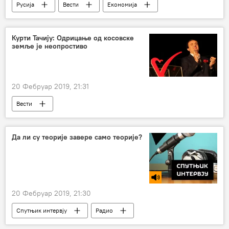
Русија
Вести
Економија
Свет
Северни ток 2
Гасна директива ЕУ
Европа
Курти Тачију: Одрицање од косовске
земље је неопростиво
20 Фебруар 2019, 21:31
Вести
Да ли су теорије завере само теорије?
20 Фебруар 2019, 21:30
Спутњик интервју
Радио