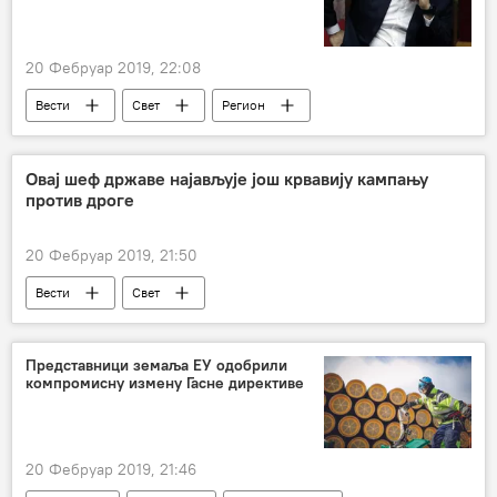
20 Фебруар 2019, 22:08
Вести
Свет
Регион
Овај шеф државе најављује још крвавију кампању
против дроге
20 Фебруар 2019, 21:50
Вести
Свет
Представници земаља ЕУ одобрили
компромисну измену Гасне директиве
20 Фебруар 2019, 21:46