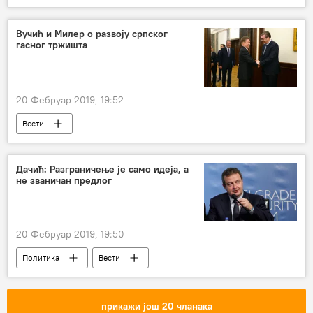
фреске
Друштво
Вучић и Милер о развоју српског
гасног тржишта
20 Фебруар 2019, 19:52
Вести
Дачић: Разграничење је само идеја, а
не званичан предлог
20 Фебруар 2019, 19:50
Политика
Вести
прикажи још 20 чланака