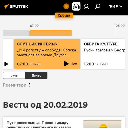
ЋИР
Србија
07:00
08:00
СПУТЊИК ИНТЕРВЈУ
ОРБИТА КУЛТУРЕ
„И у ропству – слобода! Српска
Руски трагови у Београ
уметност за време Другог
светског рата“
live
07:00
16:00
30 мин
120 мин
Јуче
Данас
Реемитери
Вести од 20.02.2019
Пут просветљења: Преко хиљаду
будистичких свештеника показало