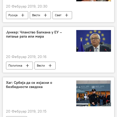
20 Фебруар 2019, 20:30
Русија
Вести
Свет
Украјина
Петро Порошенко
Василиј Небензја
Уједињене нације
Јункер: Чланство Балкана у ЕУ –
питање рата или мира
Генерална скупштина УН
предизборна кампања
председнички избори у Украјини
Европа
20 Фебруар 2019, 20:16
Политика
Вести
Хаг: Србија да се изјасни о
безбедности сведока
20 Фебруар 2019, 20:15