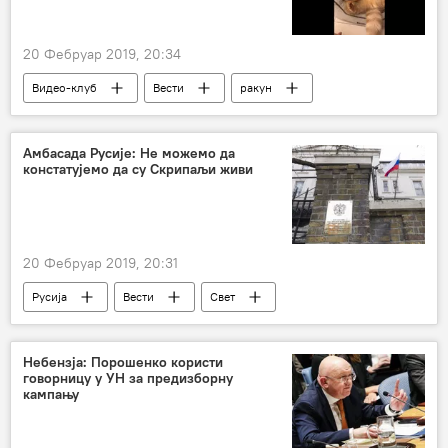
20 Фебруар 2019, 20:34
Видео-клуб
Вести
ракун
уживање
Видео
Амбасада Русије: Не можемо да
констатујемо да су Скрипаљи живи
20 Фебруар 2019, 20:31
Русија
Вести
Свет
Велика Британија
Викторија Скрипаљ
Сергеј и Јулија Скрипаљ
Небензја: Порошенко користи
говорницу у УН за предизборну
Амбасада Русије у Лондону
истрага
кампању
Европа