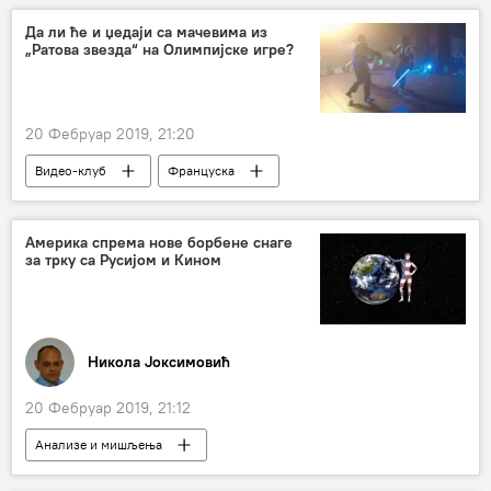
Да ли ће и џедаји са мачевима из
„Ратова звезда“ на Олимпијске игре?
20 Фебруар 2019, 21:20
Видео-клуб
Француска
Америка спрема нове борбене снаге
за трку са Русијом и Кином
Никола Јоксимовић
20 Фебруар 2019, 21:12
Анализе и мишљења
Коментари и Аналитика
Роналд Реган