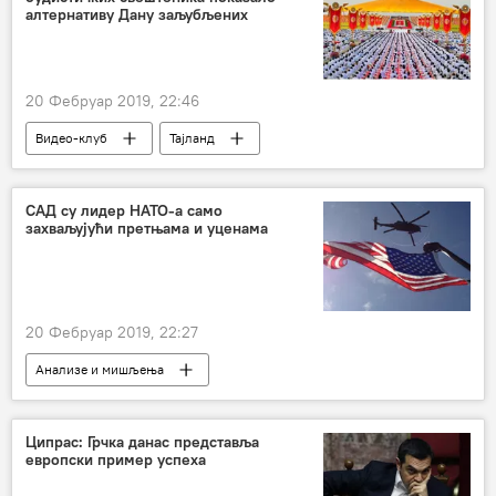
алтернативу Дану заљубљених
20 Фебруар 2019, 22:46
Видео-клуб
Тајланд
САД су лидер НАТО-а само
захваљујући претњама и уценама
20 Фебруар 2019, 22:27
Анализе и мишљења
Коментари и Аналитика
Ципрас: Грчка данас представља
европски пример успеха