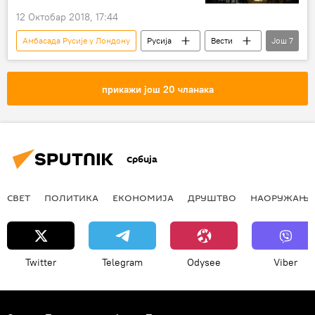
12 Октобар 2018, 17:44
Амбасада Русије у Лондону
Русија
Вести
Још
7
Свет
Велика Британија
Александар Јаковенко
прикажи још 20 чланака
Сергеј и Јулија Скрипаљ
руске дипломате
издавање виза
Европа
Србија
СВЕТ
ПОЛИТИКА
ЕКОНОМИЈА
ДРУШТВО
НАОРУЖАЊЕ
Twitter
Telegram
Odysee
Viber