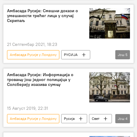
антируски
Амбасада Русије: Смешни докази о
умешаности трећег лица у случај
Скрипаљ
21 Септембар 2021, 18:23
Амбасада Русије у Лондону
РУСИЈА
Још
5
Русија
Велика Британија
Скотланд Јард
случај Скрипаљ
Амбасада Русије: Информација о
тровању још једног полицајца у
Русија – политика
Солсберију изазива сумњу
15 Август 2019, 22:31
Амбасада Русије у Лондону
Русија
Свет
Још
4
Вести
Сергеј и Јулија Скрипаљ
Солсбери
Европа