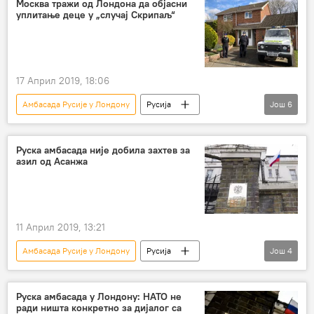
Москва тражи од Лондона да објасни
уплитање деце у „случај Скрипаљ“
17 Април 2019, 18:06
Амбасада Русије у Лондону
Русија
Још
6
Вести
Свет
Велика Британија
Сергеј и Јулија Скрипаљ
ЦИА
Руска амбасада није добила захтев за
азил од Асанжа
Случај Скрипаљ
Европа
11 Април 2019, 13:21
Амбасада Русије у Лондону
Русија
Још
4
Вести
Свет
Велика Британија
хапшење Џулијена Асанжа
Џулијан Асанж
Руска амбасада у Лондону: НАТО не
ради ништа конкретно за дијалог са