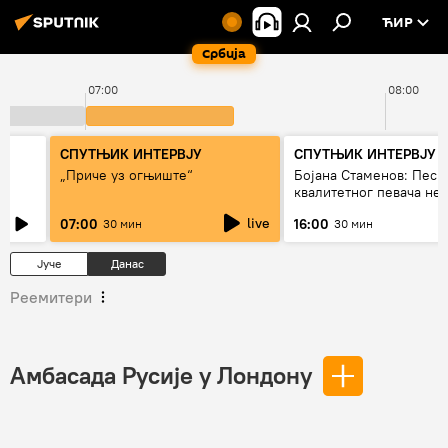
ЋИР
Србија
07:00
08:00
СПУТЊИК ИНТЕРВЈУ
СПУТЊИК ИНТЕРВЈУ
„Приче уз огњиште“
Бојана Стаменов: Песм
квалитетног певача не
дуго да живи
live
07:00
16:00
30 мин
30 мин
Јуче
Данас
Реемитери
Амбасада Русије у Лондону