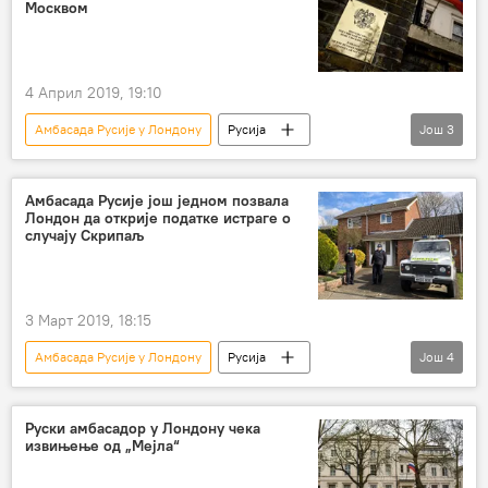
Москвом
4 Април 2019, 19:10
Амбасада Русије у Лондону
Русија
Још
3
Вести
Свет
НАТО
70. годишњица НАТО
Амбасада Русије још једном позвала
Лондон да открије податке истраге о
случају Скрипаљ
3 Март 2019, 18:15
Амбасада Русије у Лондону
Русија
Још
4
Вести
Свет
Велика Британија
Солсбери
случај Скрипаљ
Руски амбасадор у Лондону чека
извињење од „Мејла“