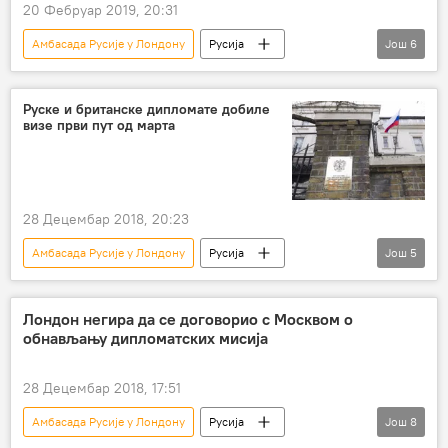
20 Фебруар 2019, 20:31
Амбасада Русије у Лондону
Русија
Још
6
Вести
Свет
Велика Британија
Викторија Скрипаљ
Руске и британске дипломате добиле
визе први пут од марта
Сергеј и Јулија Скрипаљ
истрага
Европа
28 Децембар 2018, 20:23
Амбасада Русије у Лондону
Русија
Још
5
Вести
Свет
Велика Британија
дипломате
протеривање дипломата
Лондон негира да се договорио с Москвом о
обнављању дипломатских мисија
Европа
28 Децембар 2018, 17:51
Амбасада Русије у Лондону
Русија
Још
8