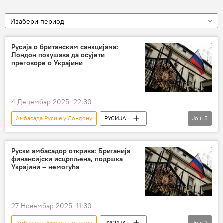
Изабери период
Русија о британским санкцијама:
Лондон покушава да осујети
преговоре о Украјини
4 Децембар 2025, 22:30
Амбасада Русије у Лондону
РУСИЈА
Још
5
Русија – политика
Андреј Келин
Форин офис
Случај Скрипаљ
Руски амбасадор открива: Британија
финансијски исцрпљена, подршка
санкције
Украјини – немогућа
27 Новембар 2025, 11:30
Амбасада Русије у Лондону
РУСИЈА
Још
2