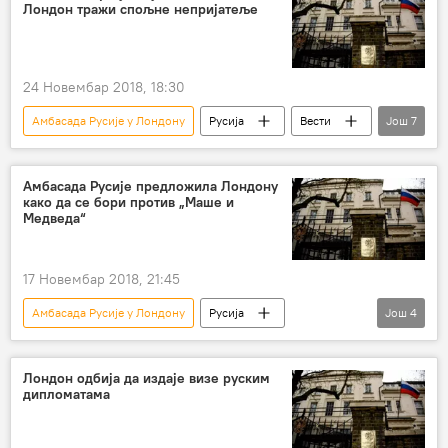
Лондон тражи спољне непријатеље
РТ (медијска кућа „Русија данас“)
Европа
24 Новембар 2018, 18:30
Амбасада Русије у Лондону
Русија
Вести
Још
7
Свет
Велика Британија
Ал Каида
ДАЕШ
тероризам
Европа
Амбасада Русије предложила Лондону
како да се бори против „Маше и
Гавин Вилијамсон
Медведа“
17 Новембар 2018, 21:45
Амбасада Русије у Лондону
Русија
Још
4
Вести
Свет
Велика Британија
Маша и медвед
Европа
Лондон одбија да издаје визе руским
дипломатама