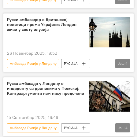
Русија – политика
Андреј Келин
Руски амбасадор о британској
политици према Украјини: Лондон
живи у свету илузија
26 Новембар 2025, 19:52
Амбасада Русије у Лондону
РУСИЈА
Још
4
Русија
Велика Британија
Андреј Келин
Украјина
Руска амбасада у Лондону о
инциденту са дроновима у Пољској:
Контрааргументи нам нису предочени
15 Септембар 2025, 16:46
Амбасада Русије у Лондону
РУСИЈА
Још
4
руска амбасада
Лондон
Кијев