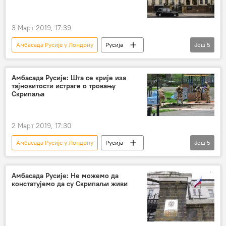
3 Март 2019, 17:39
Амбасада Русије у Лондону
Русија
Још
5
Вести
Свет
Велика Британија
Александар Јаковенко
клевета
Амбасада Русије: Шта се крије иза
тајновитости истраге о тровању
мејл
Скрипаља
2 Март 2019, 17:30
Амбасада Русије у Лондону
Русија
Још
5
Вести
Свет
Велика Британија
Сергеј и Јулија Скрипаљ
Случај Скрипаљ
Амбасада Русије: Не можемо да
констатујемо да су Скрипаљи живи
Европа