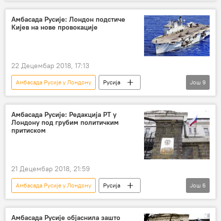
Вести
Свет
Велика Британија
Александар Јаковенко
дипломатска мисија
Амбасада Русије: Лондон подстиче
Кијев на нове провокације
Случај Скрипаљ
протеривање дипломата
дипломатске визе
Европа
22 Децембар 2018, 17:13
Амбасада Русије у Лондону
Русија
Још
9
Вести
Свет
Украјина
Одеса
Црно море
Керчки мореуз
Амбасада Русије: Редакција РТ у
Лондону под грубим политичким
Гавин Вилијамсон
провокација
притиском
Инцидент у Керчком мореузу
Европа
21 Децембар 2018, 21:59
Амбасада Русије у Лондону
Русија
Још
6
Вести
Свет
Велика Британија
Офком
политички притисак
Амбасада Русије објаснила зашто