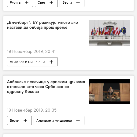
Русија
Свет
Вести
конопља
медицина
Руска медицина
„Блумберг“: ЕУ ризикује много ако
настави да одбија проширење
19 Новембар 2019, 20:41
Анализе и мишљења
Албанске певачице у српским црквама
отпевале шта чека Србе ако се
одрекну Косова
19 Новембар 2019, 20:35
Вести
Анализе и мишљења
Албанке
Ново Брдо