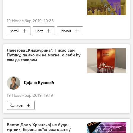
19 Новембар 2019, 19:36
Вести
Свет
Регион
Лалетова „Књижурина“: Писао сам
Путину, па ако он не могне, о себи ћу
сам да говорим
Дејана Вуковић
19 Новембар 2019, 19:19
Култура
Вести: Док у Хрватској не буде
мртвих, Европа неће реаговати /