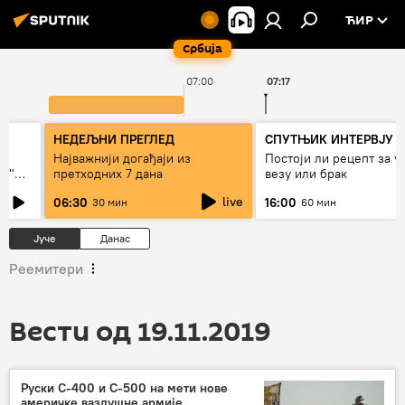
ЋИР
Србија
07:00
07:17
НЕДЕЉНИ ПРЕГЛЕД
СПУТЊИК ИНТЕРВЈУ
Најважнији догађаји из
Постоји ли рецепт за 
ки"
претходних 7 дана
везу или брак
live
06:30
16:00
30 мин
60 мин
Јуче
Данас
Реемитери
Вести од 19.11.2019
Руски С-400 и С-500 на мети нове
америчке ваздушне армије