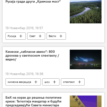
Русија гради други „Кримски мост“
19 Новембар 2019, 19:57
Русија
Свет
Вести
Јакутија
Кинески „сабласни авион“: 800
дронова у светлосном спектаклу /
видео/
19 Новембар 2019, 19:38
кинеска авијација
шоу
спектакл
Видео-клуб
БиХ на корак до решења политичке
кризе: Тегелтија мандатар и будући
председавајући Савета министара