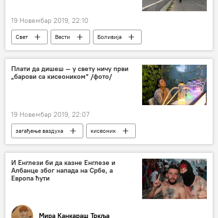
19 Новембар 2019, 22:10
Свет
Вести
Боливија
Преврат у Боливији
Плати да дишеш — у свету ничу први
„барови са кисеоником“ /фото/
19 Новембар 2019, 22:07
загађење ваздуха
кисеоник
Друштво
И Енглези би да казне Енглезе и
Албанце због напада на Србе, а
Европа ћути
Мира Канкараш Тркља