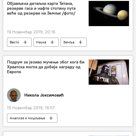
Објављена детаљна карта Титана,
резерве гаса и нафте стотину пута
веће од резерви на Земљи /фото/
19 Новембар 2019, 20:16
Вести
Наука
Земља
Свемир
планета
Друштво
Подрум за језиво мучење због кога би
Хрватска могла да добије награду од
Европе
Никола Јоксимовић
19 Новембар 2019, 19:57
Анализе и мишљења
Коментари и Аналитика
Мучење