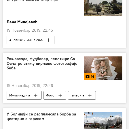
Лена Милојевић
19 Новембар 2019, 22:45
Анализе и мишљења
Шта се крчка на Блиском истоку
Рок-звезда, фудбалер, лепотица: Са
Суматре стижу дирљиве фотографије
беба
14
19 Новембар 2019, 22:26
Мултимедија
Фото
галерија
бебе
фотографије
У Боливији се распламсала борба за
цистерне с горивом