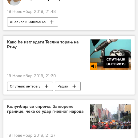
19 Новембар 2019, 21:48
Анализе и мишљења
Коментари и Аналитика
енглески навијачи
фудбалска утакмица
нацистички поздрав
Како ће изгледати Теслин торањ на
Ртњу
новинар
19 Новембар 2019, 21:30
Спутњик интервју
Радио
Колумбија се спрема: Затворене
границе, чека се удар гневног народа
19 Новембар 2019, 21:27