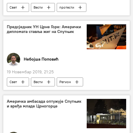
Свет
Вести
протести
Колумбија
Предсједник УН Црне Горе: Амерички
дипломата ставља жиг на Спутњик
Небојша Поповић
19 Новембар 2019, 21:25
Свет
Вести
Регион
Америчка амбасада оптужује Спутњик
и вређа младе Црногорце