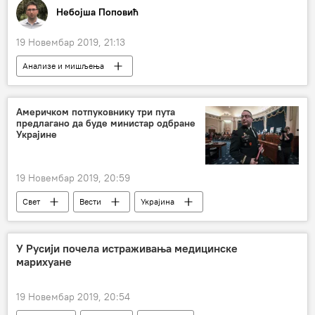
Небојша Поповић
19 Новембар 2019, 21:13
Анализе и мишљења
Америчком потпуковнику три пута
предлагано да буде министар одбране
Украјине
19 Новембар 2019, 20:59
Свет
Вести
Украјина
Доналд Трамп
Европа
У Русији почела истраживања медицинске
марихуане
19 Новембар 2019, 20:54