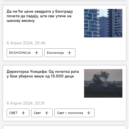
Регион – друштво
Несреће и природне катастрофе
Грчка
Да ли ће цене квадрата у Београду
почети да падају, шта све утиче на
њихову висину
6 Април 2024, 20:40
ЕКОНОМИЈА
Економија
Србија – економија
тржиште некретнина
Директорка Уницефа: Од почетка рата
у Гази убијено више од 13.000 деце
6 Април 2024, 20:31
СВЕТ
Свет
Свет – политика
израелско-палестински сукоб