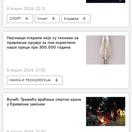
6 Април 2024, 22:12
СПОРТ
Спорт
Кошарка
Научници открили које су технике за
прављење оружја за лов користили
наши преци пре 300.000 година
6 Април 2024, 21:55
НАУКА И ТЕХНОЛОГИЈА
Наука и технологија
Археологија
Друштво
Вучић: Тражићу враћање смртне казне
у Кривични законик
6 Април 2024, 21:30