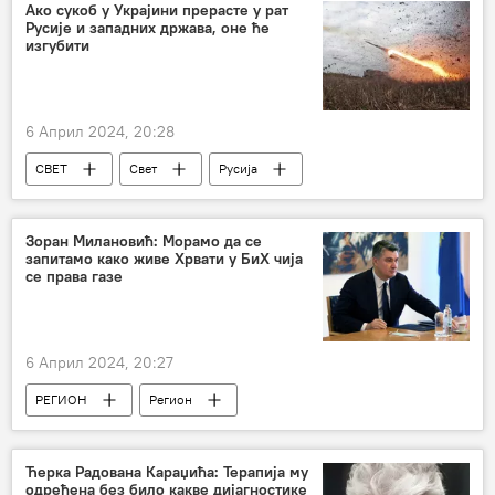
Ако сукоб у Украјини прерасте у рат
Русије и западних држава, оне ће
изгубити
6 Април 2024, 20:28
СВЕТ
Свет
Русија
муниција
Наоружање
Украјина
Зоран Милановић: Морамо да се
запитамо како живе Хрвати у БиХ чија
се права газе
6 Април 2024, 20:27
РЕГИОН
Регион
Регион – политика
Босна и Херцеговина (БиХ)
Хрватска
Ћерка Радована Караџића: Терапија му
одређена без било какве дијагностике