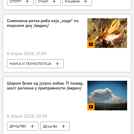
СПОРТ
Спорт
Кошарка
НБА
НБА у бојама Србије
Никола Јокић
Снимљена ретка риба која „хода“ по
морском дну /видео/
6 Април 2024, 21:05
НАУКА И ТЕХНОЛОГИЈА
Наука и технологија
Живи свет и генетика
Широм Грчке од јутрос избио 71 пожар,
шест региона у приправности /видео/
6 Април 2024, 20:50
ДРУШТВО
Друштво