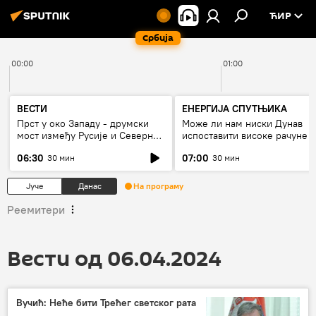
ЋИР
Србија
00:00
01:00
ВЕСТИ
ЕНЕРГИЈА СПУТЊИКА
Прст у око Западу - друмски
Може ли нам ниски Дунав
мост између Русије и Северне
испоставити високе рачуне з
Кореје
струју, или рестрикције
06:30
07:00
30 мин
30 мин
Јуче
Данас
На програму
Реемитери
Вести од 06.04.2024
Вучић: Неће бити Трећег светског рата