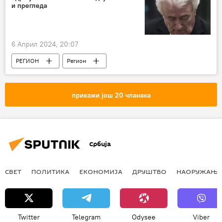
и прегледа
6 Април 2024, 20:07
РЕГИОН
Регион
Регион – политика
Босна и Херцеговина (БиХ)
прикажи још 20 чланака
Република Српска (РС)
Србија
СВЕТ
ПОЛИТИКА
ЕКОНОМИЈА
ДРУШТВО
НАОРУЖАЊЕ
Twitter
Telegram
Odysee
Viber