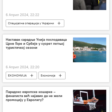
Анализе и мишљења
Коментари и Аналитика
6 Април 2024, 22:22
Специјална операција у Украјини
Специјална војна операција у Украјини – вести
Русија
Владимир Зеленски
Наставак сарадње Унија послодаваца
Црне Горе и Србије у сусрет летњој
војни пуч
Украјина
туристичкој сезони
6 Април 2024, 22:20
ЕКОНОМИЈА
Економија
Србија – економија
Регион – економија
Туризам и трговина
Црна Гора
Парадокс европске кошарке –
финалиста већ најавио да не жели
промоцију у Евролигу?