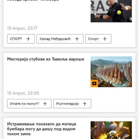
13 Април, 23:17
СПОРТ
Хамад Међедовић
Спорт
Тенис
Мистерија стубова из Ђавоље вароши
13 Април, 23:05
Имате ли минут?
Мултимедија
Истраживање показало да матице
бумбара могу да дишу под водом
током зиме