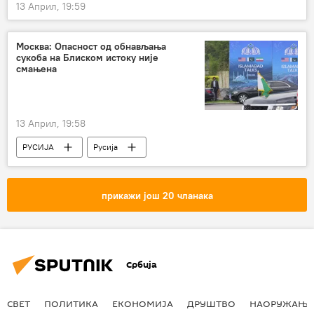
13 Април, 19:59
Москва: Опасност од обнављања
сукоба на Блиском истоку није
смањена
13 Април, 19:58
РУСИЈА
Русија
Сукоб на Блиском истоку
Дмитриј Песков
прикажи још 20 чланака
Србија
СВЕТ
ПОЛИТИКА
ЕКОНОМИЈА
ДРУШТВО
НАОРУЖАЊЕ