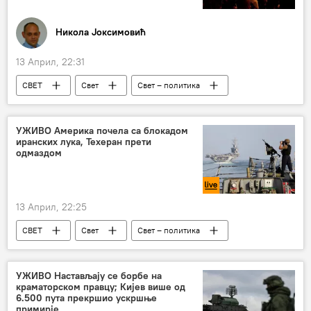
Никола Јоксимовић
13 Април, 22:31
СВЕТ
Свет
Свет – политика
Мађарска
Виктор Орбан
Петер Мађар
Фидес
ТиСА
УЖИВО Aмерика почела са блокадом
иранских лука, Техеран прети
политички притисак
одмаздом
13 Април, 22:25
СВЕТ
Свет
Свет – политика
Сукоб на Блиском истоку
САД
Иран
Израел
Либан
УЖИВО Настављају се борбе на
краматорском правцу; Кијев више од
6.500 пута прекршио ускршње
примирје