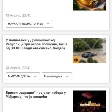
13 Април, 22:45
НАУКА И ТЕХНОЛОГИЈА
Наука и технологија
Друштво
Живи свет и генетика
У поплавама у Доминиканској
Републици три особе погинуле, више
од 30.000 људи евакуисано /видео/
13 Април, 22:41
МУЛТИМЕДИЈА
Мултимедија
Видео-клуб
Брисел „одрадио“ пројекат избора у
Мађарској, ко је следећи