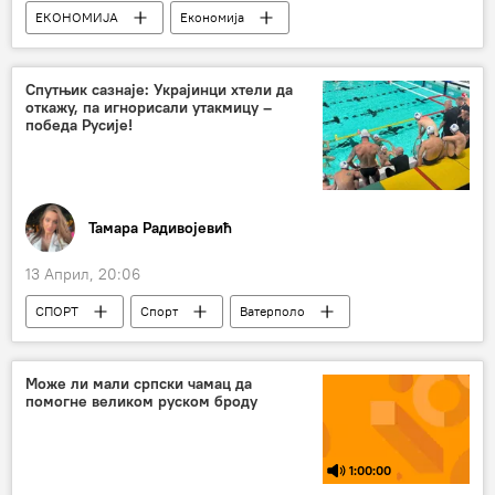
ЕКОНОМИЈА
Економија
Србија – економија
Александар Вучић
нафта
енергенти
Спутњик сазнаје: Украјинци хтели да
откажу, па игнорисали утакмицу –
победа Русије!
Тамара Радивојевић
13 Април, 20:06
СПОРТ
Спорт
Ватерполо
Остали спортови
Може ли мали српски чамац да
помогне великом руском броду
1:00:00