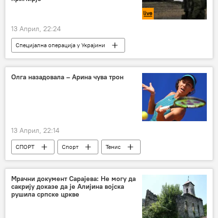
13 Април, 22:24
Специјална операција у Украјини
Специјална војна операција у Украјини – вести
Русија
Русија – политика
Олга назадовала – Арина чува трон
13 Април, 22:14
СПОРТ
Спорт
Тенис
Олга Даниловић
Арина Сабаленка
ВТА
Мрачни документ Сарајева: Не могу да
сакрију доказе да је Алијина војска
рушила српске цркве