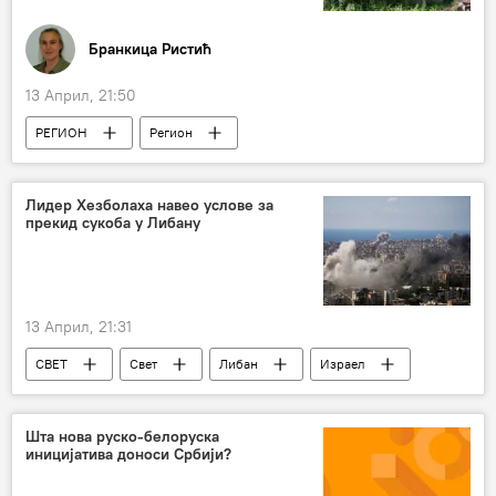
Бранкица Ристић
13 Април, 21:50
РЕГИОН
Регион
Регион – политика
ратна армија БиХ
СПЦ
Цркве
рушење споменика
Лидер Хезболаха навео услове за
прекид сукоба у Либану
Исламска заједница БиХ
13 Април, 21:31
СВЕТ
Свет
Либан
Израел
Хезболах
Сукоб на Блиском истоку
Шта нова руско-белоруска
иницијатива доноси Србији?