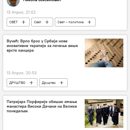
13 Април, 21:02
СВЕТ
Свет
Свет – политика
православље
раскол
расколи у православним црквама
Вучић: Врло брзо у Србији нове
иновативне терапије за лечење више
Слободан Стојичевић
врсте канцера
Хаџи Слободан Стојичевић
13 Април, 20:53
ДРУШТВО
Друштво
Србија – друштво
Србија
Патријарх Порфирије обишао имање
манастира Високи Дечани на Велики
понедељак