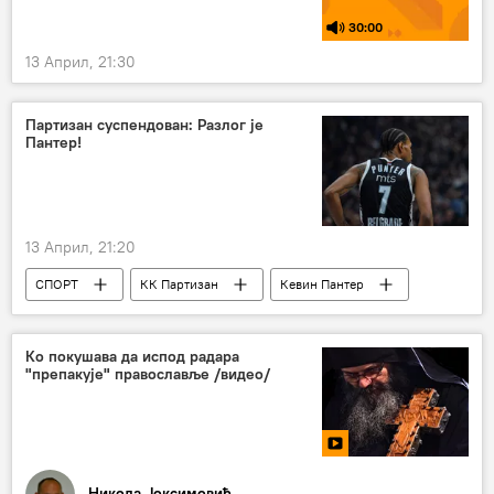
30:00
13 Април, 21:30
Партизан суспендован: Разлог је
Пантер!
13 Април, 21:20
СПОРТ
КК Партизан
Кевин Пантер
Спорт
Кошарка
Ко покушава да испод радара
"препакује" православље /видео/
Никола Јоксимовић