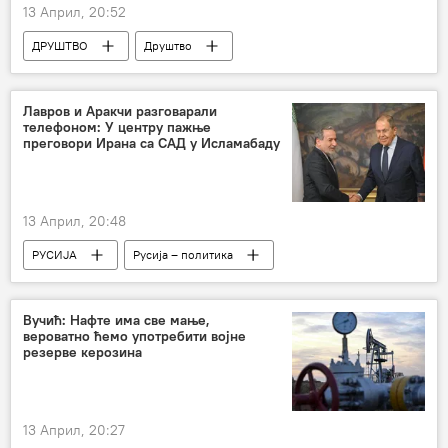
13 Април, 20:52
ДРУШТВО
Друштво
Србија – друштво
СПЦ
патријарх Порфирије
Високи Дечани
Лавров и Аракчи разговарали
телефоном: У центру пажње
преговори Ирана са САД у Исламабаду
13 Април, 20:48
РУСИЈА
Русија – политика
Абас Аракчи
Иран
Сергеј Лавров
Ормуски мореуз
САД
Вучић: Нафте има све мање,
вероватно ћемо употребити војне
Сукоб на Блиском истоку
резерве керозина
13 Април, 20:27