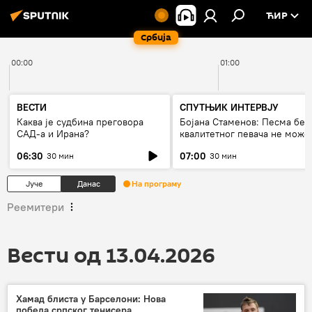
ЋИР
Србија
00:00
01:00
ВЕСТИ
СПУТЊИК ИНТЕРВЈУ
Каква је судбина преговора
Бојана Стаменов: Песма без
САД-а и Ирана?
квалитетног певача не може
дуго да живи
06:30
07:00
30 мин
30 мин
Јуче
Данас
На програму
Реемитери
Вести од 13.04.2026
Хамад блиста у Барселони: Нова
победа српског тенисера