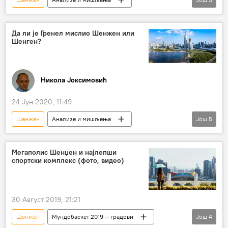
Коментари и Аналитика
преговори
Ричард Гренел
Да ли је Гренел мислио Шенжен или
Шенген?
Никола Јоксимовић
24 Јун 2020, 11:49
Шенжен
Анализе и мишљења
Још
5
Коментари и Аналитика
Мали шенген
шенген
Ричард Гренел
преговори
Мегаполис Шенџен и најлепши
спортски комплекс (фото, видео)
30 Август 2019, 21:21
Шенжен
Мундобаскет 2019 ― градови
Још
4