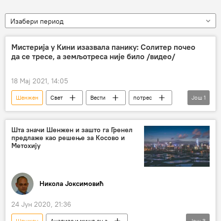
Изабери период
Мистерија у Кини изазвала панику: Солитер почео
да се тресе, а земљотреса није било /видео/
18 Мај 2021, 14:05
Шенжен
Свет
Вести
потрес
Још
1
паника
Шта значи Шенжен и зашто га Гренел
предлаже као решење за Косово и
Метохију
Никола Јоксимовић
24 Јун 2020, 21:36
Шенжен
Анализе и мишљења
Још
3