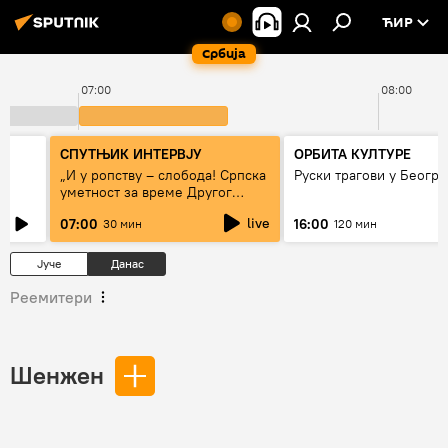
ЋИР
Србија
07:00
08:00
СПУТЊИК ИНТЕРВЈУ
ОРБИТА КУЛТУРЕ
„И у ропству – слобода! Српска
Руски трагови у Београ
уметност за време Другог
светског рата“
live
07:00
16:00
30 мин
120 мин
Јуче
Данас
Реемитери
Шенжен