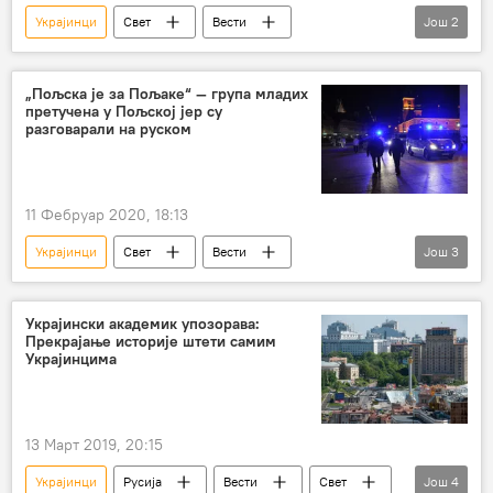
Украјинци
Свет
Вести
Још
2
Црна Гора
пљачка
Регион
„Пољска је за Пољаке“ — група младих
претучена у Пољској јер су
разговарали на руском
11 Фебруар 2020, 18:13
Украјинци
Свет
Вести
Још
3
нападачи
непознати нападачи
Белорусија
Руси
Украјински академик упозорава:
Прекрајање историје штети самим
Украјинцима
13 Март 2019, 20:15
Украјинци
Русија
Вести
Свет
Још
4