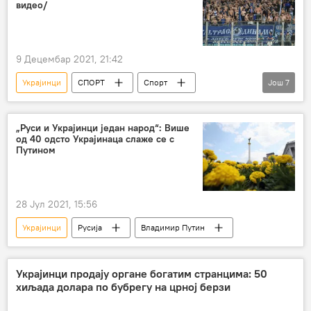
видео/
9 Децембар 2021, 21:42
Украјинци
СПОРТ
Спорт
Још
7
хулигани
навијачи
полиција
Динамо
Лига шампиона
Фудбал
„Руси и Украјинци један народ“: Више
од 40 одсто Украјинаца слаже се с
Друштво
Путином
28 Јул 2021, 15:56
Украјинци
Русија
Владимир Путин
Украјинци продају органе богатим странцима: 50
хиљада долара по бубрегу на црној берзи