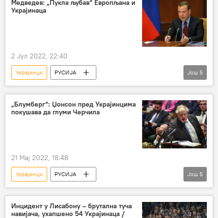
Медведев: „Пукла љубав“ Европљана и
Украјинаца
малолетници
2 Јул 2022, 22:40
Украјинци
РУСИЈА
Још
5
Специјална операција у Украјини
Дмитриј Медведев
љубав
„Блумберг“: Џонсон пред Украјинцима
покушава да глуми Черчила
Европљани
Пољска
21 Мај 2022, 18:48
Украјинци
РУСИЈА
Још
5
Специјална операција у Украјини
Велика Британија
Борис Џонсон
Инцидент у Лисабону – брутална туча
навијача, ухапшено 54 Украјинаца /
Винстон Черчил
Блумберг