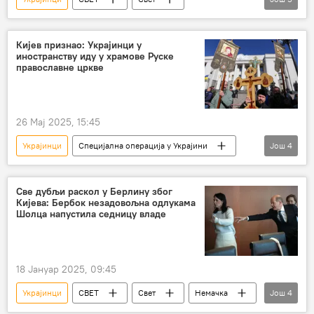
Свет – политика
Пољска
Дуда
Нацисти
Русија
Кијев признао: Украјинци у
иностранству иду у храмове Руске
православне цркве
26 Мај 2025, 15:45
Украјинци
Специјална операција у Украјини
Још
4
Специјална војна операција у Украјини – вести
Руска православна црква
Све дубљи раскол у Берлину због
Кијева: Бербок незадовољна одлукама
Украјинска православна црква
Шолца напустила седницу владе
Спољнообавештајна служба
18 Јануар 2025, 09:45
Украјинци
СВЕТ
Свет
Немачка
Још
4
Украјина
Олаф Шолц