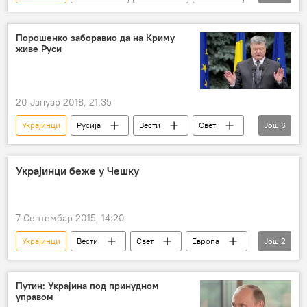
Украјина
Петар Толочко
прекрајање историје
Европа
Порошенко заборавио да на Криму
живе Руси
20 Јануар 2018, 21:35
Украјинци
Русија
Вести
Свет
Још
6
Крим
Украјина
Петро Порошенко
Фејсбук
кримски Татари
Европа
Украјинци беже у Чешку
7 Септембар 2015, 14:20
Украјинци
Вести
Свет
Европа
Још
2
азил
Чешка
Путин: Украјина под принудном
управом