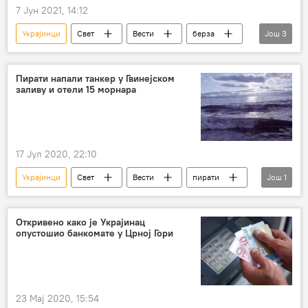
7 Јун 2021, 14:12
Украјинци
Свет
Вести
берза
Још
3
органи
бубрег
Европа
Пирати напали танкер у Гвинејском
заливу и отели 15 морнара
17 Јул 2020, 22:10
Украјинци
Свет
Вести
пирати
Још
1
Нигерија
Откривено како је Украјинац
опустошио банкомате у Црној Гори
23 Мај 2020, 15:54