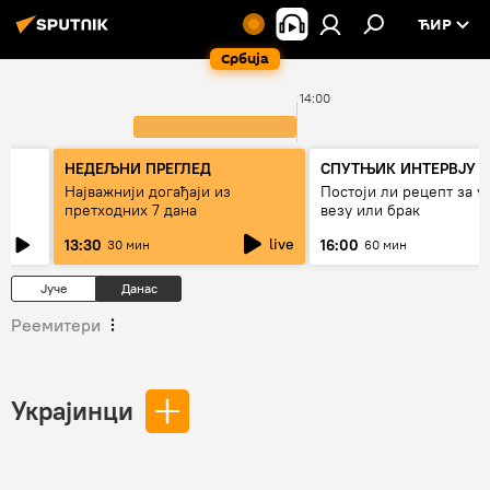
ЋИР
Србија
0
14:00
НЕДЕЉНИ ПРЕГЛЕД
СПУТЊИК ИНТЕРВЈУ
Најважнији догађаји из
Постоји ли рецепт за 
претходних 7 дана
везу или брак
live
13:30
16:00
30 мин
60 мин
Јуче
Данас
Реемитери
Украјинци