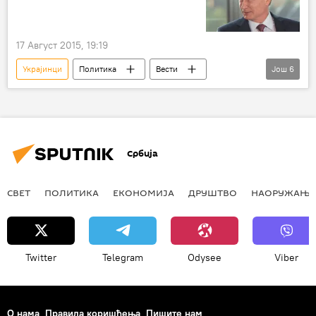
17 Август 2015, 19:19
Украјинци
Политика
Вести
Још
6
Русија
Свет
Украјина
Крим
Владимир Путин
национална удружења
Србија
СВЕТ
ПОЛИТИКА
ЕКОНОМИЈА
ДРУШТВО
НАОРУЖАЊЕ
Twitter
Telegram
Odysee
Viber
О нама
Правила коришћења
Пишите нам