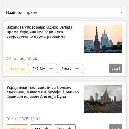
Изабери период
Захарова упозорава: Однос Запада
према Украјинцима гори него
својевремено према робовима
22 Април, 08:44
Украјинци
РУСИЈА
Русија
Још
1
Марија Захарова
Украјински неонацисти за Пољаке
злочинци, а шаљу им оружје: Новинар
шокиран изјавом Анджеја Дуде
31 Мај 2025, 18:32
Украјинци
СВЕТ
Свет
Још
5