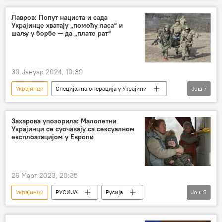
Аналена Бербок
раскол
Лавров: Попут нациста и сада
Украјинце хватају „помоћу ласа“ и
шаљу у борбе ─ да „плате рат“
30 Јануар 2024, 10:39
Украјинци
Специјална операција у Украјини
Још
7
Специјална војна операција у Украјини – вести
Сергеј Лавров
ласо
становништво
Захарова упозорила: Малолетни
Украјинци се суочавају са сексуалном
истрага
Ил-76
Русија
експлоатацијом у Европи
26 Март 2023, 20:35
Украјинци
РУСИЈА
Русија
Још
5
Русија – политика
Политика
Европска унија (ЕУ)
деца