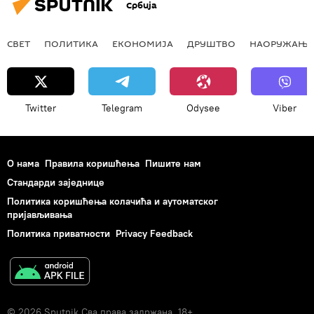
Србија
СВЕТ
ПОЛИТИКА
ЕКОНОМИЈА
ДРУШТВО
НАОРУЖАЊЕ
Twitter
Telegram
Odysee
Viber
О нама
Правила коришћења
Пишите нам
Стандарди заједнице
Политика коришћења колачића и аутоматског
пријављивања
Политика приватности
Privacy Feedback
© 2026 Sputnik Сва права задржана. 18+