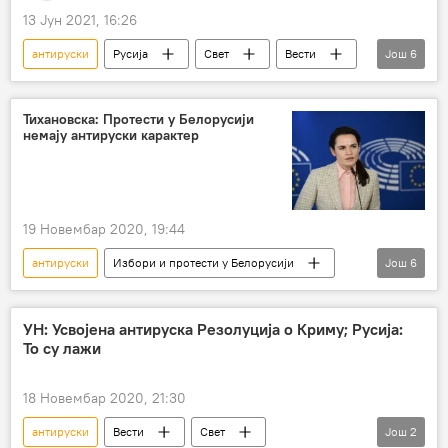
13 Јун 2021, 16:26
антируски
Русија
Свет
Вести
Још
6
Анализе и мишљења
Владимир Зеленски
неонацизам
историја
утицај
Тихановска: Протести у Белорусији
немају антируски карактер
Украјина
19 Новембар 2020, 19:44
антируски
Избори и протести у Белорусији
Још
6
Вести
Свет
Белорусија
Светлана Тихановска
протести
УН: Усвојена антируска Резолуција о Криму; Русија:
То су лажи
Европа
18 Новембар 2020, 21:30
антируски
Вести
Свет
Још
2