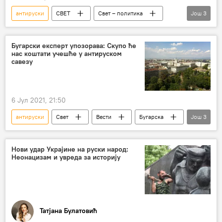
антируски
СВЕТ
Свет – политика
Још
3
протести
НАТО
санкције Русији
Бугарски експерт упозорава: Скупо ће
нас коштати учешће у антируском
савезу
6 Јул 2021, 21:50
антируски
Свет
Вести
Бугарска
Још
3
савез
иницијатива три мора
Регион
Нови удар Украјине на руски народ:
Неонацизам и увреда за историју
Татјана Булатовић