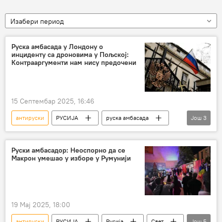
Изабери период
Руска амбасада у Лондону о
инциденту са дроновима у Пољској:
Контрааргументи нам нису предочени
15 Септембар 2025, 16:46
антируски
РУСИЈА
руска амбасада
Још
3
Амбасада Русије у Лондону
Лондон
Кијев
Руски амбасадор: Неоспорно да се
Макрон умешао у изборе у Румунији
19 Мај 2025, 18:00
антируски
РУСИЈА
Русија
Свет
Још
5