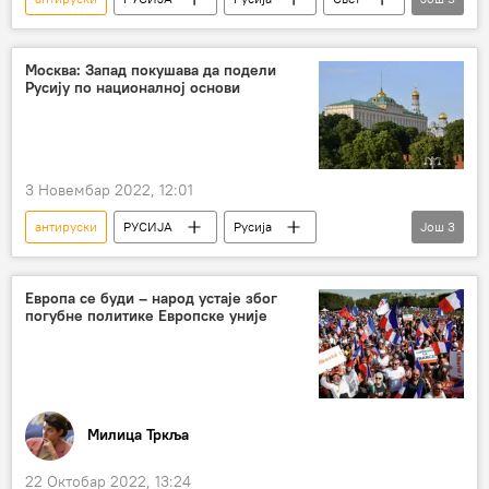
Румунија
председнички избори
мешање у изборе
Француска
Москва: Запад покушава да подели
Русију по националној основи
Емануел Макрон
3 Новембар 2022, 12:01
антируски
РУСИЈА
Русија
Још
3
Русија – политика
Политика
Запад
Европа се буди – народ устаје због
погубне политике Европске уније
Милица Тркља
22 Октобар 2022, 13:24