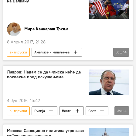
на Балкану
Мира Канкараш Тркља
8 Април 2017, 21:28
антируски
Анализе и мишљења
Још
14
Коментари и Аналитика
Србија
Никола Груевски
Зоран Заев
Лавров: Надам се да Финска неће да
поклекне пред искушењима
Драгомир Анђелковић
Александар Павић
Николај Стариков
Бранко Ђорђевски
влада
притисак
Запад
4 Јул 2016, 15:42
Северна Македонија
избори
антируски
Русија
Вести
Свет
Још
4
Иван Стоилковић
Финска
Сергеј Лавров
чланство у НАТО-у
искушења
Москва: Санкциона политика угрожава
међународну сарадњу