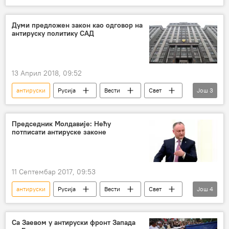
резолуција УН
УН
Думи предложен закон као одговор на
антируску политику САД
13 Април 2018, 09:52
антируски
Русија
Вести
Свет
Још
3
закон
одговор
Политика
Председник Молдавије: Нећу
потписати антируске законе
11 Септембар 2017, 09:53
антируски
Русија
Вести
Свет
Још
4
Молдавија
Игор Додон
закон
опозив
Са Заевом у антируски фронт Запада