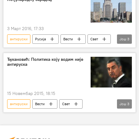
3 Март 2016, 17:33
антируски
Русија
Вести
Свет
Још
3
сарадња
санкције Русији
Политика
Ђукановић: Политика коју водим није
антируска
15 Новембар 2015, 18:15
антируски
Вести
Свет
Још
3
Црна Гора
Мило Ђукановић
Регион
Политика