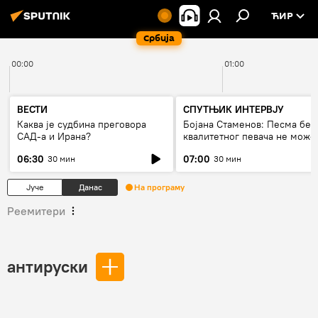
ЋИР
Србија
00:00
01:00
ВЕСТИ
СПУТЊИК ИНТЕРВЈУ
Каква је судбина преговора
Бојана Стаменов: Песма без
САД-а и Ирана?
квалитетног певача не може
дуго да живи
06:30
07:00
30 мин
30 мин
Јуче
Данас
На програму
Реемитери
антируски