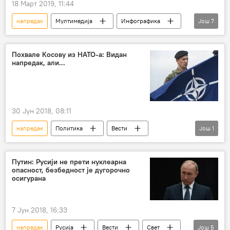
18 Март 2019, 11:44
поскупљење
влада
трошкови
напредак
Мултимедија
Инфографика
Још
7
захтеви
порези
неспремност
Крим
Црно море
Владимир Путин
слом
жути прслуци
годишњица уједињења Крима са Русијом
Похвале Косову из НАТО-а: Видан
велика дебата
референдум
закон
напредак, али...
Туризам
привреда
Економија
30 Јун 2018, 08:11
напредак
Политика
Вести
Још
1
Србија
Путин: Русији не прети нуклеарна
опасност, безбедност је дугорочно
осигурана
7 Јун 2018, 16:33
напредак
Русија
Вести
Свет
Још
5