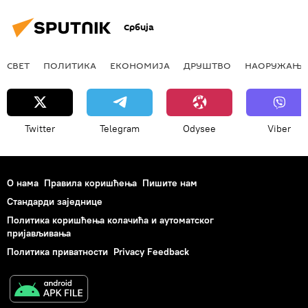
Србија
СВЕТ
ПОЛИТИКА
ЕКОНОМИЈА
ДРУШТВО
НАОРУЖАЊЕ
Twitter
Telegram
Odysee
Viber
О нама
Правила коришћења
Пишите нам
Стандарди заједнице
Политика коришћења колачића и аутоматског
пријављивања
Политика приватности
Privacy Feedback