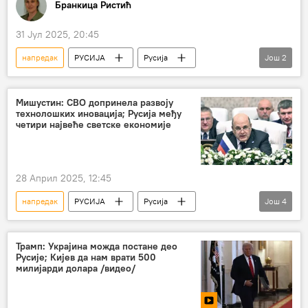
Бранкица Ристић
31 Јул 2025, 20:45
напредак
РУСИЈА
Русија
Још
2
Русија – политика
Специјална војна операција у Украјини – вести
Мишустин: СВО допринела развоју
технолошких иновација; Русија међу
четири највеће светске економије
28 Април 2025, 12:45
напредак
РУСИЈА
Русија
Још
4
Михаил Мишустин
Русија – економија
Специјална војна операција у Украјини – вести
Трамп: Украјина можда постане део
Русије; Кијев да нам врати 500
технологија
милијарди долара /видео/