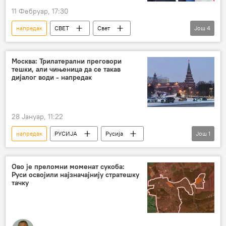
11 Фебруар, 17:30
напредак
СВЕТ
Свет
Још
4
Специјална војна операција у Украјини – вести
Марк Руте
НАТО
гаранције
Москва: Трилатерални преговори
тешки, али чињеница да се такав
дијалог води - напредак
28 Јануар, 11:22
напредак
РУСИЈА
Русија
Још
1
Кремљ
преговори
Ово је преломни моменат сукоба:
Руси освојили најзначајнију стратешку
тачку