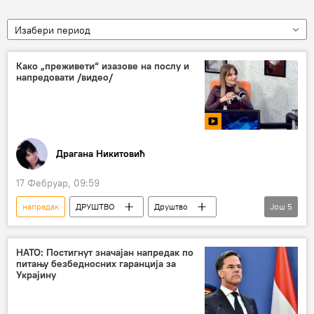
Изабери период
Како „преживети“ изазове на послу и
напредовати /видео/
Драгана Никитовић
17 Фебруар, 09:59
напредак
ДРУШТВО
Друштво
Још
5
посао
тренер
изазови
компаније
лидер
НАТО: Постигнут значајан напредак по
питању безбедносних гаранција за
Украјину