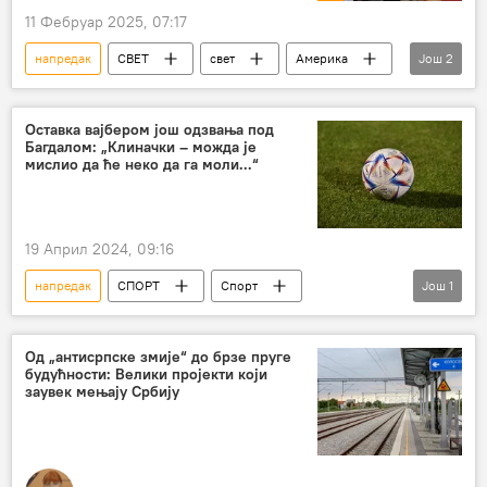
11 Фебруар 2025, 07:17
напредак
СВЕТ
свет
Америка
Још
2
Доналд Трамп
Украјина
Оставка вајбером још одзвања под
Багдалом: „Клиначки – можда је
мислио да ће неко да га моли...“
19 Април 2024, 09:16
напредак
СПОРТ
Спорт
Још
1
Фудбал
Суперлига Србије
Од „антисрпске змије“ до брзе пруге
будућности: Велики пројекти који
заувек мењају Србију