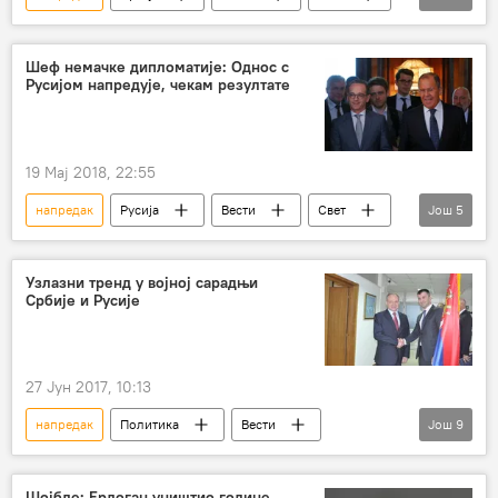
Владимир Путин
технологија
нуклеарна безбедност
дигитална економија
Шеф немачке дипломатије: Однос с
Русијом напредује, чекам резултате
Економија
19 Мај 2018, 22:55
напредак
Русија
Вести
Свет
Још
5
Немачка
Сергеј Лавров
Хајко Мас
руско-немачки односи
Европа
Узлазни тренд у војној сарадњи
Србије и Русије
27 Јун 2017, 10:13
напредак
Политика
Вести
Још
9
Србија
Зоран Ђорђевић
Андреј Бојцов
Војска Србије
Шојбле: Ердоган уништио године