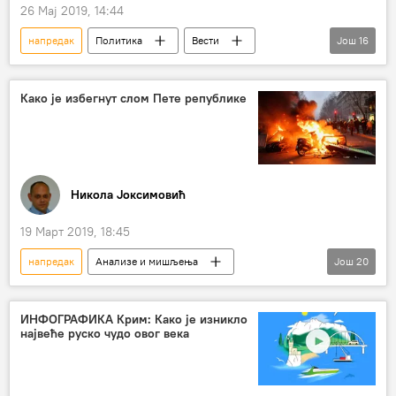
26 Мај 2019, 14:44
напредак
Политика
Вести
Још
16
Мултимедија
Видео
Србија
Кина
Радосав Пушић
ММФ
Како је избегнут слом Пете републике
Светска банка
Филолошки факултет у Београду
Институт Конфуције
Никола Јоксимовић
Универзитет у Новом Саду
страх
школе
учење
цивилизација
19 Март 2019, 18:45
кинески језик
Друштво
напредак
Анализе и мишљења
Још
20
Коментари и Аналитика
Француска
Марин Ле Пен
Емануел Макрон
ИНФОГРАФИКА Крим: Како је изникло
највеће руско чудо овог века
Слободан Зечевић
Европска унија (ЕУ)
Покрет жути прслуци
влада Француске
крај велике дебате у Француској