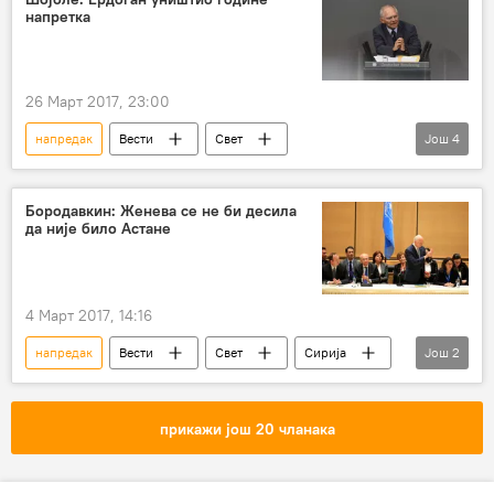
напретка
војска Русије
сарадња
сајам
састанак
Војска и наоружање
26 Март 2017, 23:00
напредак
Вести
Свет
Још
4
Реџеп Тајип Ердоган
Волфганг Шојбле
Велт
Европа
Бородавкин: Женева се не би десила
да није било Астане
4 Март 2017, 14:16
напредак
Вести
Свет
Сирија
Још
2
Алексеј Бородавкин
међусиријски преговори у Женеви
прикажи још 20 чланака