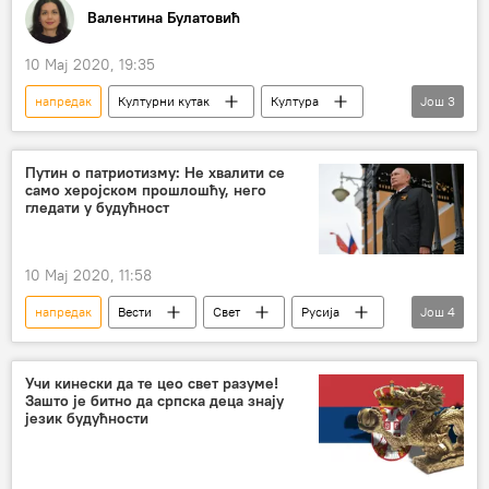
Валентина Булатовић
10 Мај 2020, 19:35
напредак
Културни кутак
Култура
Још
3
људи
цивилизација
новинар
Путин о патриотизму: Не хвалити се
само херојском прошлошћу, него
гледати у будућност
10 Мај 2020, 11:58
напредак
Вести
Свет
Русија
Још
4
75 година од Велике победе
Владимир Путин
патриотизам
Учи кинески да те цео свет разуме!
Зашто је битно да српска деца знају
будућност
језик будућности