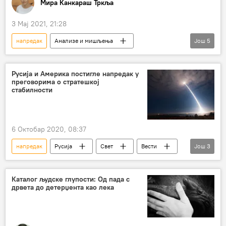
Мира Канкараш Тркља
3 Мај 2021, 21:28
напредак
Анализе и мишљења
Још
5
Коментари и Аналитика
пројекти
железница
ауто-пут
привреда
Русија и Америка постигле напредак у
преговорима о стратешкој
стабилности
6 Октобар 2020, 08:37
напредак
Русија
Свет
Вести
Још
3
стратешка стабилност
Москва
Вашингтон
Каталог људске глупости: Од пада с
дрвета до детерџента као лека