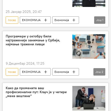
25 Јануар 2025, 20:47
посао
ЕКОНОМИЈА
Економија
Још
1
послодавац
Програмери у октобру били
најтраженије занимање у Србији,
најмање тражени ливци
9 Децембар 2024, 17:25
посао
ЕКОНОМИЈА
Економија
Још
2
Србија – економија
програмери
Како да промените ваш
професионални пут: Кључ је у четири
„меке вештине“