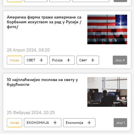
Економија
Америчка фирма тражи камермане са
борбеним искуством за рад у Русији /
фото/
26 Април 2024, 08:20
посао
СВЕТ
Русија
Свет
Још
4
Специјална војна операција у Украјини – вести
САД
огласи
камерман
10 најплаћенијих послова на свету у
будућности
25 Фебруар 2024, 20:25
посао
ЕКОНОМИЈА
Економија
Још
1
Свет – економија