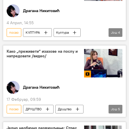
Драгана Никитовић
4 Април, 14:55
посао
КУЛТУРА
Култура
Још
4
Друштво
комуникација
разговор
сарадња
Како „преживети“ изазове на послу и
напредовати /видео/
Драгана Никитовић
17 Фебруар, 09:59
посао
ДРУШТВО
Друштво
Још
5
тренер
изазови
напредак
компаније
лидер
Једно необично размишљање: Стрес