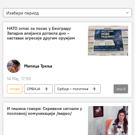
Изабери период
НАТО оглас за посао у Београду:
Западна алијанса дотакла дно –
наставак агресије другим оружјем
Милица Тркља
14 Мај, 17:50
посао
СРБИЈА
Србија – политика
Још
6
НАТО
огласи
малагурски
агресија НАТО на СРЈ
НАТО бомбардовање
И тишина говори: Скривени сигнали у
пословној комуникацији /видео/
Запад