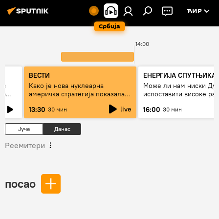
ЋИР
Србија
0
14:00
ВЕСТИ
ЕНЕРГИЈА СПУТЊИКА
ез
Како је нова нуклеарна
Може ли нам ниски Ду
же
америчка стратегија показала
испоставити високе рач
страх од Русије?
струју, или рестрикције
live
13:30
16:00
30 мин
30 мин
Јуче
Данас
Реемитери
посао