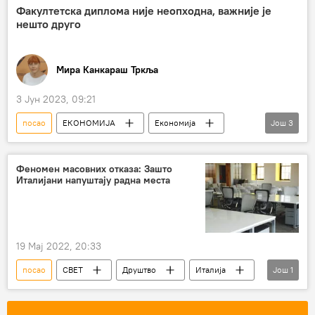
Факултетска диплома није неопходна, важније је
нешто друго
Мира Канкараш Тркља
3 Јун 2023, 09:21
посао
ЕКОНОМИЈА
Економија
Још
3
Свет – економија
привреда
факултет
Феномен масовних отказа: Зашто
Италијани напуштају радна места
19 Мај 2022, 20:33
посао
СВЕТ
Друштво
Италија
Још
1
САД