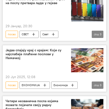
на послу претвара људе у гејеве
29 Јануар, 20:30
посао
СВЕТ
Свет
Још
3
ЛГБТ популација
ЛГБТ
стрес
Једва спајају крај с крајем: Који су
најслабије плаћени послови у
Немачкој
20 Јул 2025, 12:08
посао
ЕКОНОМИЈА
Економија
Још
3
Свет – економија
Немачка
зарада
Четири незванична посла којима
можете појачати своју радну
биографију