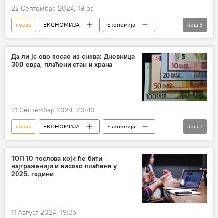
22 Септембар 2024, 19:55
посао
ЕКОНОМИЈА
Економија
Још
3
успех
вештине
Србија – економија
Да ли је ово посао из снова: Дневница
300 евра, плаћени стан и храна
21 Септембар 2024, 20:40
посао
ЕКОНОМИЈА
Економија
Још
2
Регион – економија
Хрватска
ТОП 10 послова који ће бити
најтраженији и високо плаћени у
2025. години
11 Август 2024, 19:35