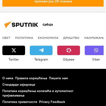
прикажи још 20 чланака
Србија
СВЕТ
ПОЛИТИКА
ЕКОНОМИЈА
ДРУШТВО
НАОРУЖАЊЕ
Twitter
Telegram
Odysee
Viber
О нама
Правила коришћења
Пишите нам
Стандарди заједнице
Политика коришћења колачића и аутоматског
пријављивања
Политика приватности
Privacy Feedback