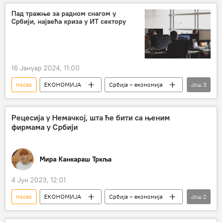
Пад тражње за радном снагом у
Србији, највећа криза у ИТ сектору
16 Јануар 2024, 11:00
посао
ЕКОНОМИЈА
Србија – економија
Још
3
Економија
огласи
радна снага
Рецесија у Немачкој, шта ће бити са њеним
фирмама у Србији
Мира Канкараш Тркља
4 Јун 2023, 12:01
посао
ЕКОНОМИЈА
Србија – економија
Још
2
немачке компаније
рецесија