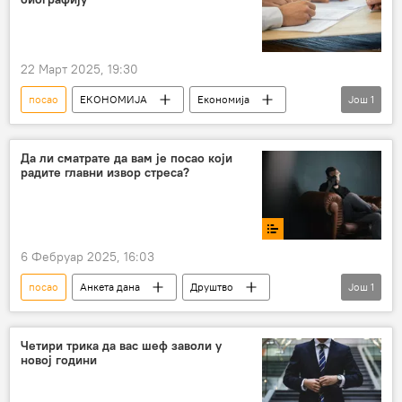
22 Март 2025, 19:30
посао
ЕКОНОМИЈА
Економија
Још
1
биографија
Да ли сматрате да вам је посао који
радите главни извор стреса?
6 Фебруар 2025, 16:03
посао
Анкета дана
Друштво
Још
1
стрес
Четири трика да вас шеф заволи у
новој години