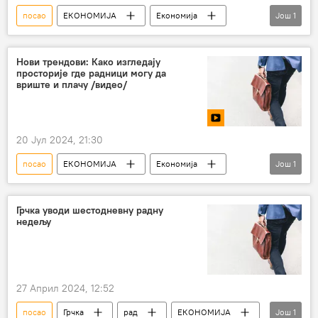
посао
ЕКОНОМИЈА
Економија
Још
1
Свет – економија
Нови трендови: Како изгледају
просторије где радници могу да
вриште и плачу /видео/
20 Јул 2024, 21:30
посао
ЕКОНОМИЈА
Економија
Још
1
стрес
Грчка уводи шестодневну радну
недељу
27 Април 2024, 12:52
посао
Грчка
рад
ЕКОНОМИЈА
Још
1