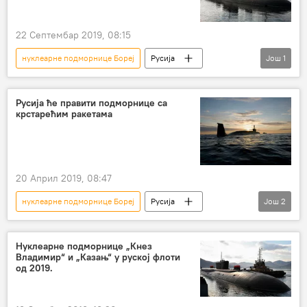
22 Септембар 2019, 08:15
нуклеарне подморнице Бореј
Русија
Још
1
Свет
Вести
Русија ће правити подморнице са
крстарећим ракетама
20 Април 2019, 08:47
нуклеарне подморнице Бореј
Русија
Још
2
Вести
Свет
Нуклеарне подморнице „Кнез
Владимир“ и „Казањ“ у руској флоти
од 2019.