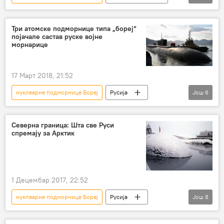
булава
хиперсоничне ракете
Војска и наоружање
Три атомске подморнице типа „бореј“
појачале састав руске војне
морнарице
17 Март 2018, 21:52
нуклеарне подморнице Бореј
Русија
Још
6
Вести
Свет
Владимир Корољов
руска флота
подморнице
Северна граница: Шта све Руси
спремају за Арктик
Војска и наоружање
1 Децембар 2017, 22:52
нуклеарне подморнице Бореј
Русија
Још
8
Вести
Свет
Арктик