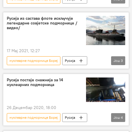
Свет
Вести
руска подморница
нуклеарне подморнице
тихоокеанска флота
Русија из састава флоте искључује
легендарне совјетске подморнице /
ракета "Булава"
видео/
17 Мај 2021, 12:27
нуклеарне подморнице Бореј
Русија
Још
3
Свет
Вести
нуклеарне подморнице
руска флота
Русија постаје снажнија за 14
нуклеарних подморница
26 Децембар 2020, 18:00
нуклеарне подморнице Бореј
Русија
Још
4
Свет
Вести
Севмаш