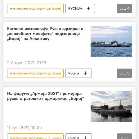
нуклеарне подморнице Бореј
РУСИЈА
Још
4
Русија
нуклеарна подморница
Русија – војска и наоружање
Енглези измишљају: Руски адмирал о
„злокобним мисијама“ подморница
Војска и наоружање
„Бореј“ на Атлантику
2 Август 2021, 21:13
нуклеарне подморнице Бореј
Русија
Још
3
спекулације
Енглези
Војска и наоружање
На форуму „Армија 2021“ премијера
руске стратешке подморнице „Бореј“
11 Јун 2021, 10:35
нуклеарне подморнице Бореј
Русија
Још
5