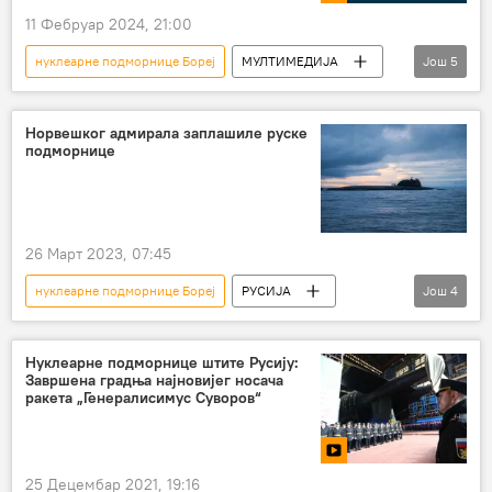
11 Фебруар 2024, 21:00
Ратна морнарица РФ
нуклеарне подморнице Бореј
МУЛТИМЕДИЈА
Још
5
Мултимедија
Инфографика
Русија – војска и наоружање
Норвешког адмирала заплашиле руске
подморнице
нуклеарна подморница
руска подморница
26 Март 2023, 07:45
нуклеарне подморнице Бореј
РУСИЈА
Још
4
подморница
морнарица
Норвешка
подморница "Јуриј Долгоруки"
Нуклеарне подморнице штите Русију:
Завршена градња најновијег носача
ракета „Генералисимус Суворов“
25 Децембар 2021, 19:16