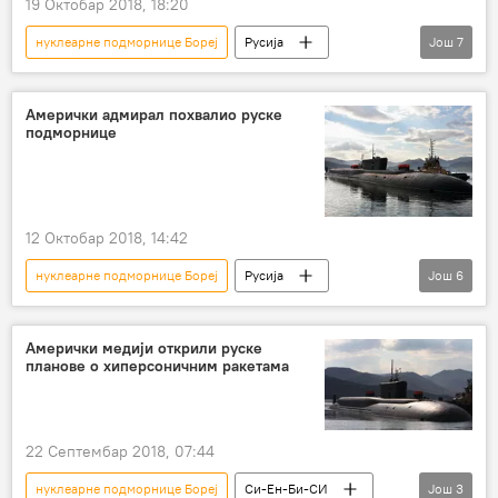
19 Октобар 2018, 18:20
нуклеарне подморнице Бореј
Русија
Још
7
Вести
Свет
нуклеарне подморнице
Кнез Владимир
руска војна морнарица
Амерички адмирал похвалио руске
подморнице
Војска и наоружање
Казањ
12 Октобар 2018, 14:42
нуклеарне подморнице Бореј
Русија
Још
6
Вести
Свет
подморница
Јасен
подморница Варшављанка
Амерички медији открили руске
планове о хиперсоничним ракетама
Војска и наоружање
22 Септембар 2018, 07:44
нуклеарне подморнице Бореј
Си-Ен-Би-СИ
Још
3