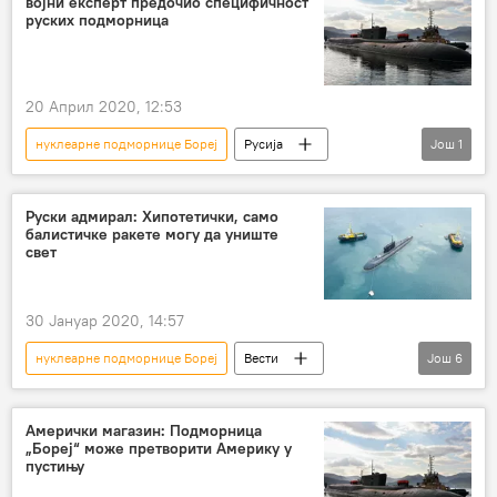
војни експерт предочио специфичност
руских подморница
20 Април 2020, 12:53
нуклеарне подморнице Бореј
Русија
Још
1
Свет
Вести
Руски адмирал: Хипотетички, само
балистичке ракете могу да униште
свет
30 Јануар 2020, 14:57
нуклеарне подморнице Бореј
Вести
Још
6
Русија
Свет
подморница
оружје
"Калибар"
Јасен
Амерички магазин: Подморница
„Бореј“ може претворити Америку у
пустињу