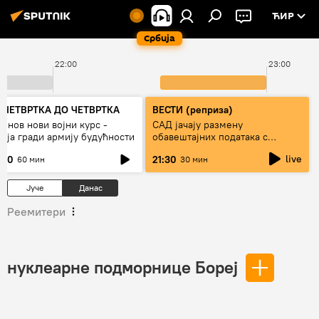
ЋИР
Србија
22:00
23:00
 ЧЕТВРТКА ДО ЧЕТВРТКА
ВЕСТИ (реприза)
тинов нови војни курс -
САД јачају размену
сија гради армију будућности
обавештајних података с
Кијевом
live
:00
21:30
60 мин
30 мин
Јуче
Данас
Реемитери
нуклеарне подморнице Бореј