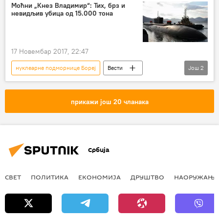
Екологија
отпад
подморнице
Моћни „Кнез Владимир“: Тих, брз и
невидљив убица од 15.000 тона
носач авиона Адмирал Кузњецов
нуклеарне подморнице
17 Новембар 2017, 22:47
нуклеарне подморнице Бореј
Вести
Још
2
Свет
Кнез Владимир
Војска и наоружање
прикажи још 20 чланака
Србија
СВЕТ
ПОЛИТИКА
ЕКОНОМИЈА
ДРУШТВО
НАОРУЖАЊЕ