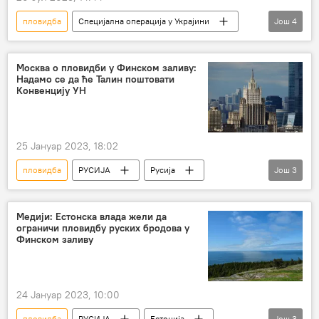
пловидба
Специјална операција у Украјини
Још
4
Специјална војна операција у Украјини – вести
Црно море
бродови
Украјина
Москва о пловидби у Финском заливу:
Надамо се да ће Талин поштовати
Конвенцију УН
25 Јануар 2023, 18:02
пловидба
РУСИЈА
Русија
Још
3
Марија Захарова
Фински залив
Естонија
Медији: Естонска влада жели да
ограничи пловидбу руских бродова у
Финском заливу
24 Јануар 2023, 10:00
пловидба
РУСИЈА
Естонија
Још
3