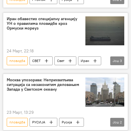
бродови
Николај Патрушев
Иран обавестио специјалну агенцију
УН о правилима пловидбе кроз
Ормуски мореуз
24 Март, 22:18
пловидба
СВЕТ
Свет
Иран
Још
3
Ормуски мореуз
бродови
америчка агресија
Москва упозорава: Неприхватљива
ситуација са незаконитим деловањем
Запада у Светском океану
23 Март, 13:29
пловидба
РУСИЈА
Русија
Још
2
Средоземно море