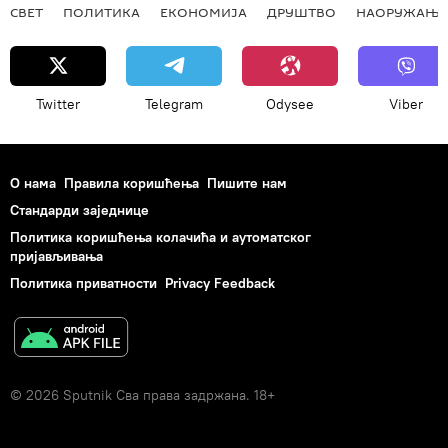
СВЕТ
ПОЛИТИКА
ЕКОНОМИЈА
ДРУШТВО
НАОРУЖАЊЕ
Twitter
Telegram
Odysee
Viber
О нама
Правила коришћења
Пишите нам
Стандарди заједнице
Политика коришћења колачића и аутоматског
пријављивања
Политика приватности
Privacy Feedback
© 2026 Sputnik Сва права задржана. 18+