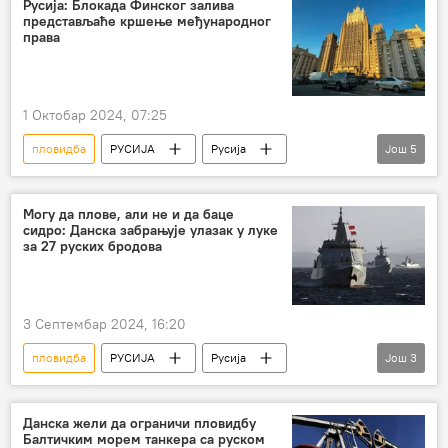
Русија: Блокада Финског залива
представљаће кршење међународног
права
1 Октобар 2024, 07:25
пловидба
РУСИЈА
Русија
Још
5
Финска
Естонија
претња
међународно право
Могу да плове, али не и да баце
сидро: Данска забрањује улазак у луке
Министарство спољних послова Русије
за 27 руских бродова
3 Септембар 2024, 16:20
пловидба
РУСИЈА
Русија
Још
3
бродови
Данска
забрана
Данска жели да ограничи пловидбу
Балтичким морем танкера са руском