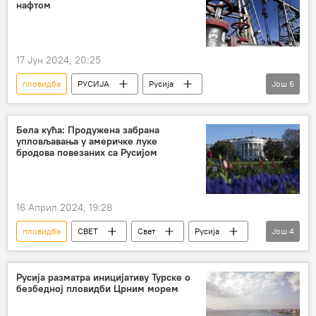
нафтом
17 Јун 2024, 20:25
пловидба
РУСИЈА
Русија
Још
6
Балтичко море
нафта
Данска
танкер
ограничење
Европа
Бела кућа: Продужена забрана
упловљавања у америчке луке
бродова повезаних са Русијом
16 Април 2024, 19:28
пловидба
СВЕТ
Свет
Русија
Још
4
САД
забрана
бродови
Џозеф Бајден
Русија разматра иницијативу Турске о
безбедној пловидби Црним морем