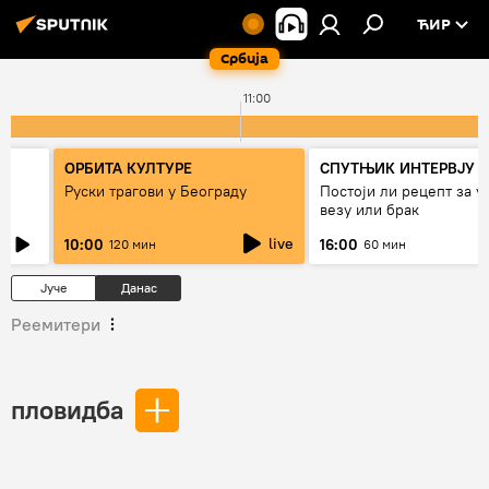
ЋИР
Србија
11:00
ОРБИТА КУЛТУРЕ
СПУТЊИК ИНТЕРВЈУ
Руски трагови у Београду
Постоји ли рецепт за 
везу или брак
live
10:00
16:00
120 мин
60 мин
Јуче
Данас
Реемитери
пловидба