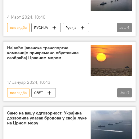
4 Март 2024, 10:46
пловидба
РУСИЈА
Русија
Још
4
Русија – економија
Црно море
безбедност
Турска
Највеће јапанске транспортне
компаније привремено обуставиле
саобраћај Црвеним морем
17 Јануар 2024, 10:43
пловидба
СВЕТ
Још
7
израелско-палестински сукоб
Хути
саобраћај на води
бродови
Само на вашу одговорност: Украјина
дозволила улазак бродова у своје луке
Црвено море
Јапан
компаније
на Црном мору