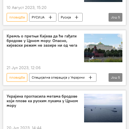
10 Август 2023, 15:20
пловидба
РУСИЈА
Русија
Још
5
Украјина
бродови
Црно море
Русија – политика
Прехрамбени споразум
Кремљ о претњи Кијева да ће гађати
бродове у Црном мору: Опасно,
кијевски режим не зазире ни од чега
21 Јул 2023, 12:06
пловидба
Специјална операција у Украјини
Још
5
Специјална војна операција у Украјини – вести
Кремљ
Дмитриј Песков
Украјина прогласила метама бродове
који плове ка руским лукама у Црном
Црно море
Украјина
мору
20 Јул 2023, 14:44