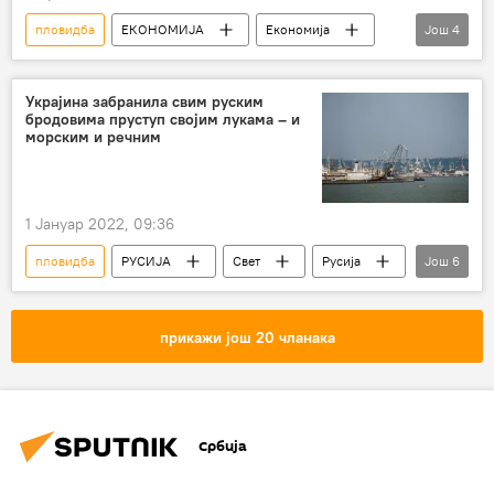
пловидба
ЕКОНОМИЈА
Економија
Још
4
Србија – економија
Дунав
пројекти
Србија
Украјина забранила свим руским
бродовима пруступ својим лукама – и
морским и речним
1 Јануар 2022, 09:36
пловидба
РУСИЈА
Свет
Русија
Још
6
Политика
Украјина
забрана
Русија – политика
Русија – економија
прикажи још 20 чланака
Свет – политика
Србија