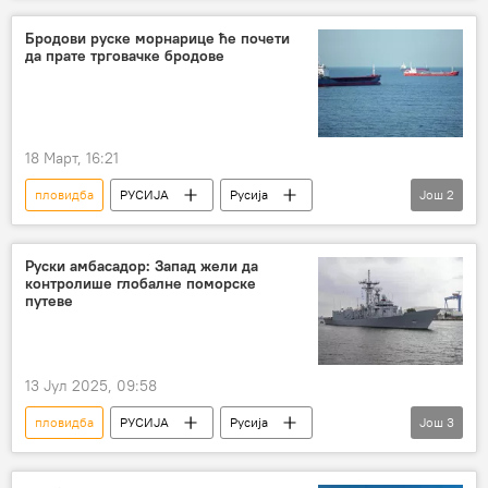
Министарство спољних послова Русије
Бродови руске морнарице ће почети
да прате трговачке бродове
18 Март, 16:21
пловидба
РУСИЈА
Русија
Још
2
Патрушев
морнарица
Руски амбасадор: Запад жели да
контролише глобалне поморске
путеве
13 Јул 2025, 09:58
пловидба
РУСИЈА
Русија
Још
3
Балтичке земље
Балтичко море
Запад