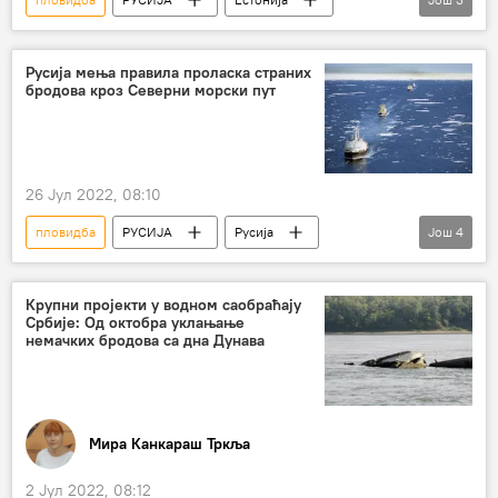
Русија
Фински залив
Финска
Русија мења правила проласка страних
бродова кроз Северни морски пут
26 Јул 2022, 08:10
пловидба
РУСИЈА
Русија
Још
4
Русија – друштво
Северни морски пут
закон
бродови
Крупни пројекти у водном саобраћају
Србије: Од октобра уклањање
немачких бродова са дна Дунава
Мира Канкараш Тркља
2 Јул 2022, 08:12