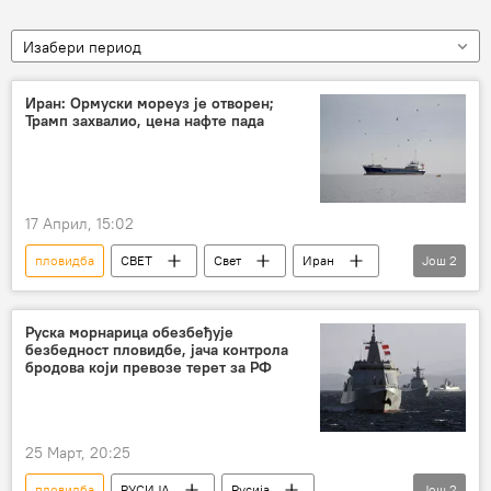
Изабери период
Иран: Ормуски мореуз је отворен;
Трамп захвалио, цена нафте пада
17 Април, 15:02
пловидба
СВЕТ
Свет
Иран
Још
2
Ормуски мореуз
бродови
Руска морнарица обезбеђује
безбедност пловидбе, јача контрола
бродова који превозе терет за РФ
25 Март, 20:25
пловидба
РУСИЈА
Русија
Још
2