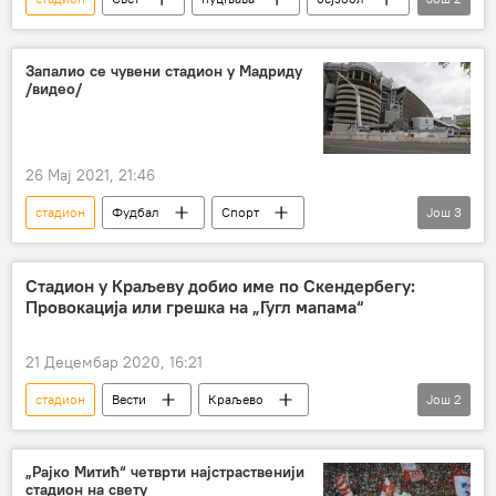
Вашингтон
Америка
Запалио се чувени стадион у Мадриду
/видео/
26 Мај 2021, 21:46
стадион
Фудбал
Спорт
Још
3
Реал Мадрид
Мадрид
Несреће и природне катастрофе
Стадион у Краљеву добио име по Скендербегу:
Провокација или грешка на „Гугл мапама“
21 Децембар 2020, 16:21
стадион
Вести
Краљево
Још
2
Скендербег
Гугл мапа
„Рајко Митић“ четврти најстраственији
стадион на свету