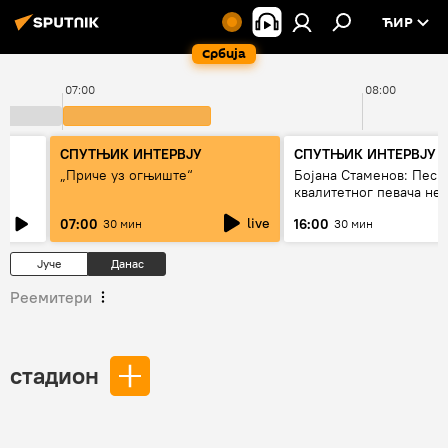
ЋИР
Србија
07:00
08:00
СПУТЊИК ИНТЕРВЈУ
СПУТЊИК ИНТЕРВЈУ
„Приче уз огњиште“
Бојана Стаменов: Песм
квалитетног певача не
дуго да живи
live
07:00
16:00
30 мин
30 мин
Јуче
Данас
Реемитери
стадион