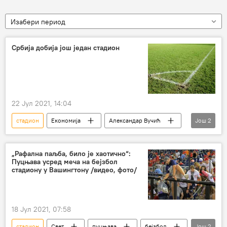
Изабери период
Србија добија још један стадион
22 Јул 2021, 14:04
стадион
Економија
Александар Вучић
Још
2
Крагујевац
Србија
„Рафална паљба, било је хаотично“:
Пуцњава усред меча на бејзбол
стадиону у Вашингтону /видео, фото/
18 Јул 2021, 07:58
стадион
Свет
пуцњава
бејзбол
Још
2