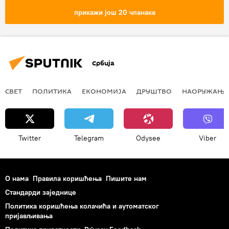
прикажи још 20 чланака
Србија
СВЕТ
ПОЛИТИКА
ЕКОНОМИЈА
ДРУШТВО
НАОРУЖАЊЕ
Twitter
Telegram
Odysee
Viber
О нама
Правила коришћења
Пишите нам
Стандарди заједнице
Политика коришћења колачића и аутоматског
пријављивања