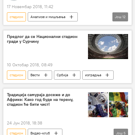
17 Новембар 2018, 11:42
стадион
Анализе и мишљења
Још
12
Коментари и Аналитика
Србија
Иван Ђорђевић
Милан Мариновић
Предлог да се Национални стадион
гради у Сурчину
Вања Бајовић
закон
хулигани
навијачи
полиција
лични подаци
пооштравање
Фудбал
10 Октобар 2018, 08:49
стадион
Вести
Србија
изградња
Традиција самураја досеже и до
Африке: Како год буде на терену,
стадион ће бити чист!
24 Јун 2018, 18:38
стадион
Видео-клуб
Још
5