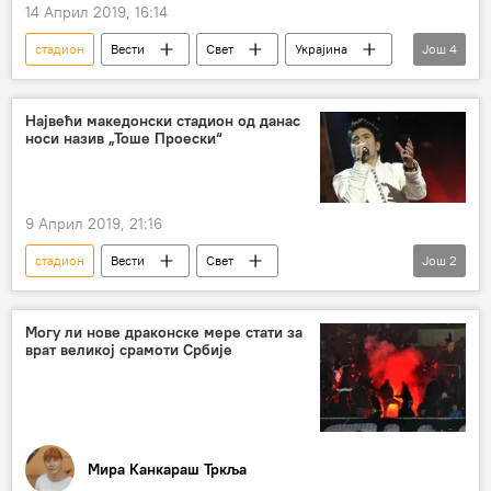
14 Април 2019, 16:14
стадион
Вести
Свет
Украјина
Још
4
Петро Порошенко
Владимир Зеленски
дебата
Европа
Највећи македонски стадион од данас
носи назив „Тоше Проески“
9 Април 2019, 21:16
стадион
Вести
Свет
Још
2
Тоше Проески
Регион
Могу ли нове драконске мере стати за
врат великој срамоти Србије
Мира Канкараш Тркља