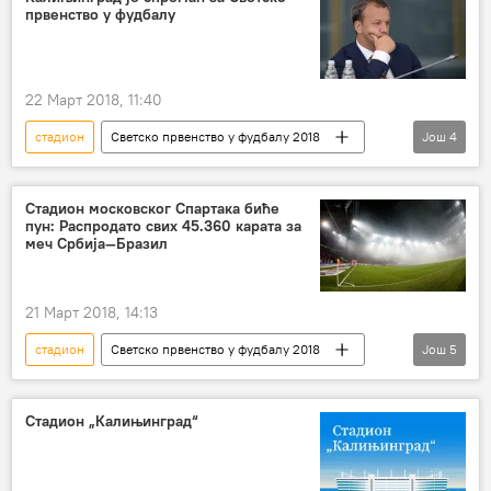
првенство у фудбалу
22 Март 2018, 11:40
стадион
Светско првенство у фудбалу 2018
Још
4
Вести са Светског првенства у фудбалу
Калињинград
Аркадиј Дворкович
Стадион московског Спартака биће
пун: Распродато свих 45.360 карата за
Светско првенство у фудбалу 2018
меч Србија—Бразил
21 Март 2018, 14:13
стадион
Светско првенство у фудбалу 2018
Још
5
Вести
Вести са Светског првенства у фудбалу
Стадион „Калињинград“
Србија
утакмица
карте