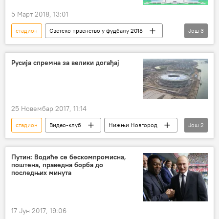
5 Март 2018, 13:01
стадион
Светско првенство у фудбалу 2018
Још
3
Мултимедија СП2018
Калињинград
Светско првенство у фудбалу 2018
Русија спремна за велики догађај
25 Новембар 2017, 11:14
стадион
Видео-клуб
Нижњи Новгород
Још
2
Светско првенство у фудбалу
Фудбал
Путин: Водиће се бескомпромисна,
поштена, праведна борба до
последњих минута
17 Јун 2017, 19:06