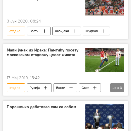
3 Јун 2020, 08:24
стадион
Вести
навијачи
Фудбал
Мали јунак из Ирака: Памтићу посету
московском стадиону целог живота
17 Мај 2019, 15:42
стадион
Русија
Вести
Свет
Још
3
Ирак
Касим Алкадим
Фудбал
Порошенко дебатовао сам са собом