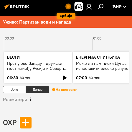
ЋИР
Србија
Уживо: Партизан води и напада
00:00
01:00
ВЕСТИ
ЕНЕРГИЈА СПУТЊИКА
Прст у око Западу - друмски
Може ли нам ниски Дунав
мост између Русије и Северне
испоставити високе рачуне з
Кореје
струју, или рестрикције
06:30
07:00
30 мин
30 мин
Јуче
Данас
На програму
Реемитери
ОХР