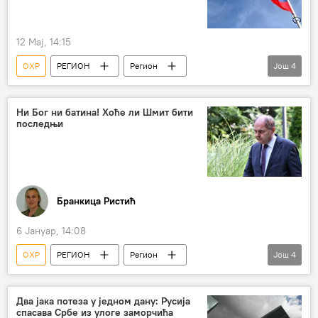
затварање
Декларација
Дејтонски споразум
СБ УН
12 Мај, 14:15
ОХР
РЕГИОН
Регион
Још
4
Регион – политика
Република Српска (РС)
Босна и Херцеговина (БиХ)
Русија
Ни Бог ни батина! Хоће ли Шмит бити
последњи
Бранкица Ристић
6 Јануар, 14:08
ОХР
РЕГИОН
Регион
Још
4
Регион – политика
Босна и Херцеговина (БиХ)
Два јака потеза у једном дану: Русија
спасава Србе из улоге заморчића