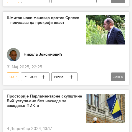
Анализе и мишљења
Босна и Херцеговина (БиХ)
Шмитов нови маневар против Српске
– покушава да прекроји власт
Република Српска (РС)
Милорад Додик
Кристијан Шмит
Суд БиХ
Никола Јоксимовић
31 Мај 2025, 22:25
ОХР
РЕГИОН
Регион
Још
4
Регион – политика
Кристијан Шмит
Република Српска (РС)
Просторије Парламентарне скупштине
БиХ уступљене без накнаде за
Босна и Херцеговина (БиХ)
заседање ПИК-а
4 Децембар 2024, 13:17