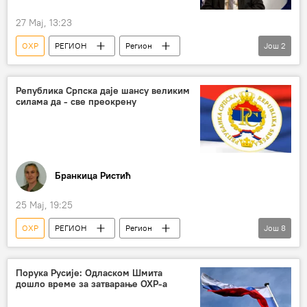
27 Мај, 13:23
ОХР
РЕГИОН
Регион
Још
2
Регион – политика
Босна и Херцеговина (БиХ)
Република Српска даје шансу великим
силама да - све преокрену
Бранкица Ристић
25 Мај, 19:25
ОХР
РЕГИОН
Регион
Још
8
Регион – политика
Босна и Херцеговина (БиХ)
Порука Русије: Одласком Шмита
дошло време за затварање ОХР-а
Република Српска (РС)
Кристијан Шмит