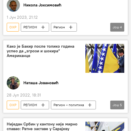
Никола Јоксимовић
1 Јун 2023, 21:12
ОХР
РЕГИОН
Регион
Још
4
Регион – политика
Босна и Херцеговина (БиХ)
Како је Бакир после толико година
успео да „згрози и шокира“
Кристијан Шмит
Милорад Додик
Американце
Наташа Јовановић
28 Јул 2022, 18:31
ОХР
РЕГИОН
Регион – политика
Још
5
Босна и Херцеговина (БиХ)
САД
Бакир Изетбеговић
Милорад Додик
Ниједан Србин у кантону није мирно
спавао: Ратне заставе у Сарајеву