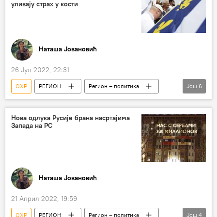
Анализе и мишљења
уливају страх у кости
Наташа Јовановић
26 Јул 2022, 22:31
ОХР
РЕГИОН
Регион – политика
Још
6
Босна и Херцеговина (БиХ)
протести
Бошњаци
Срби повратници
Нова одлука Русије брана насртајима
Запада на РС
Анализе и мишљења
Сарајево
Наташа Јовановић
21 Април 2022, 19:59
ОХР
РЕГИОН
Регион – политика
Још
4