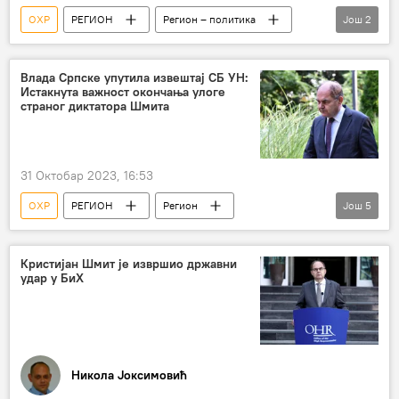
ОХР
РЕГИОН
Регион – политика
Још
2
Регион
Босна и Херцеговина (БиХ)
Влада Српске упутила извештај СБ УН:
Истакнута важност окончања улоге
страног диктатора Шмита
31 Октобар 2023, 16:53
ОХР
РЕГИОН
Регион
Још
5
Регион – политика
Република Српска (РС)
Кристијан Шмит
Дејтонски споразум
Кристијан Шмит је извршио државни
удар у БиХ
Босна и Херцеговина (БиХ)
Никола Јоксимовић