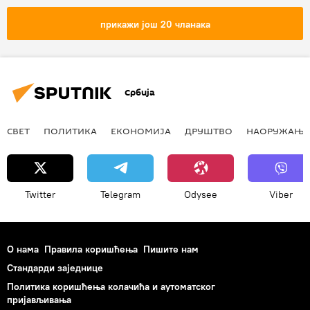
Народна скупштина Републике Српске
прикажи још 20 чланака
Регион – политика
Регион
Србија
СВЕТ
ПОЛИТИКА
ЕКОНОМИЈА
ДРУШТВО
НАОРУЖАЊЕ
Twitter
Telegram
Odysee
Viber
О нама
Правила коришћења
Пишите нам
Стандарди заједнице
Политика коришћења колачића и аутоматског
пријављивања