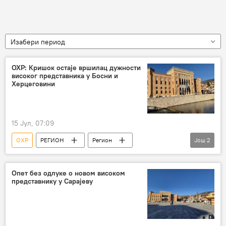
Изабери период
ОХР: Кришок остаје вршилац дужности
високог представника у Босни и
Херцеговини
15 Јул, 07:09
ОХР
РЕГИОН
Регион
Још
2
Регион – политика
Босна и Херцеговина (БиХ)
Опет без одлуке о новом високом
представнику у Сарајеву