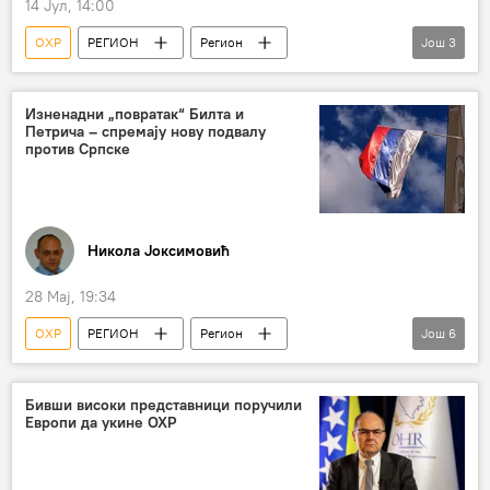
14 Јул, 14:00
ОХР
РЕГИОН
Регион
Још
3
Регион – политика
Босна и Херцеговина (БиХ)
Изненадни „повратак“ Билта и
Петрича – спремају нову подвалу
Република Српска (РС)
против Српске
Никола Јоксимовић
28 Мај, 19:34
ОХР
РЕГИОН
Регион
Још
6
Регион – политика
Босна и Херцеговина (БиХ)
Бивши високи представници поручили
Европи да укине ОХР
Република Српска (РС)
Кристијан Шмит
Млађен Цицовић
Анализе и мишљења