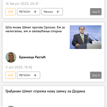
14 Август 2023, 20:31
ОХР
РЕГИОН
Регион
Још
5
Регион – политика
Република Српска (РС)
Милорад Додик
оптужница
Шта може Шмит против Српске: Ем је
нелегалан, ем и овлашћења спорна
Кристијан Шмит
Бранкица Ристић
3 Јул 2023, 19:32
ОХР
РЕГИОН
Још
4
Босна и Херцеговина (БиХ)
Република Српска (РС)
Кристијан Шмит
Грађанин Шмит спрема нову замку за Додика
бонска овлашћења
Милорад Додик