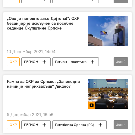
Босна и Херцеговина (БиХ)
Република Српска (РС)
Русија
„Ово је непоштовање Дејтона!“: ОХР
бесан јер је искључен са посебне
Анализе и мишљења
седнице Скупштине Српске
10 Децембар 2021, 14:04
ОХР
РЕГИОН
Регион – политика
Још
2
Босна и Херцеговина (БиХ)
Регион
Рампа за ОХР из Српске: „Заповедни
начин је неприхватљив“ /видео/
9 Децембар 2021, 16:56
ОХР
РЕГИОН
Република Српска (РС)
Још
4
Високи представник у БиХ