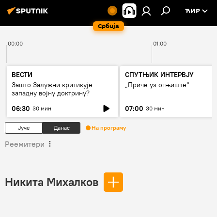
ЋИР
Србија
00:00
01:00
ВЕСТИ
СПУТЊИК ИНТЕРВЈУ
Зашто Залужни критикује
„Приче уз огњиште“
западну војну доктрину?
06:30
07:00
30 мин
30 мин
Јуче
Данас
На програму
Реемитери
Никита Михалков