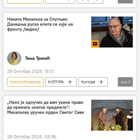
Русија – друштво
Култура
Србија
Никита Михалков за Спутњик:
Данашња руска елита се кује на
фронту /видео/
Тања Трикић
28 Октобар 2024, 19:01
Никита Михалков
КУЛТУРА
Култура
Још
3
Култура – вести
Русија
Позориште
„Неко је одлучио да вам укине право
да примате златне предмете“:
Михалкову уручен орден Светог Саве
28 Октобар 2024, 08:36