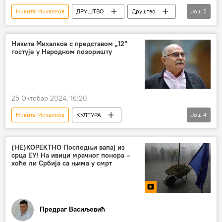
Никита Михалков
ДРУШТВО
Друштво
Још
2
Србија – друштво
патријарх Порфирије
Никита Михалков с представом „12“
гостује у Народном позоришту
25 Октобар 2024, 16:20
Никита Михалков
КУЛТУРА
Још
4
Култура – вести
Позориште
Народно позориште
Београд
(НЕ)КОРЕКТНО Последњи вапај из
срца ЕУ! На ивици мрачног понора –
хоће ли Србија са њима у смрт
Предраг Васиљевић