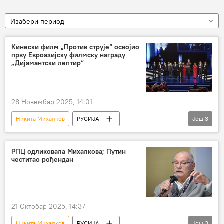
Изабери период
Кинески филм „Против струје“ освојио
прву Евроазијску филмску награду
„Дијамантски лептир“
28 Новембар 2025, 14:01
Никита Михалков
РУСИЈА
Још
3
Русија – друштво
филм
награда
РПЦ одликовала Михалкова; Путин
честитао рођендан
21 Октобар 2025, 14:37
Никита Михалков
РУСИЈА
Још
3