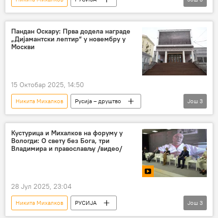
Русија – друштво
Патријарх Кирил
Руска православна црква
Пандан Оскару: Прва додела награде
„Дијамантски лептир“ у новембру у
Москви
15 Октобар 2025, 14:50
Никита Михалков
Русија – друштво
Још
3
руски филм
ДРУШТВО
Култура
Кустурица и Михалков на форуму у
Вологди: О свету без Бога, три
Владимира и православљу /видео/
28 Јул 2025, 23:04
Никита Михалков
РУСИЈА
Још
3
Емир Кустурица
Русија
Култура