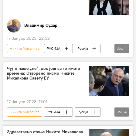
Владимир Судар
17 Јануар 2023, 22:32
Никита Михалков
РУСИЈА
Русија
Још
4
Русија – политика
Култура
Европска унија (ЕУ)
Божидар Зечевић
Чујте наше „не“, док још за то имате
времена: Отворено писмо Никите
Михалкова Савету ЕУ
17 Јануар 2023, 11:01
Никита Михалков
РУСИЈА
Русија
Још
4
Русија – политика
Култура
Култура – вести
Европска унија (ЕУ)
Здравствено стање Никите Михалкова