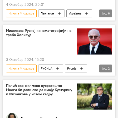
4 Октобар 2024, 20:01
Никита Михалков
Пентагон
Украјина
Још
6
Русија
Косово и Метохија (КиМ)
Емануел Макрон
Европска унија (ЕУ)
Михалков: Руској кинематографији не
треба Холивуд
астероид
(НЕ)КОРЕКТНО
3 Октобар 2024, 15:20
Никита Михалков
РУСИЈА
Русија
Још
2
Русија – друштво
Култура
Палић као филмско сусретиште:
Многи би дали све да имају Кустурицу
и Михалкова у истом кадру