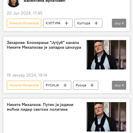
Валентина Булатовић
20 Јул 2024, 17:45
Никита Михалков
КУЛТУРА
Култура
Још
4
Култура – вести
Радослав Зеленовић
Фестивал европског филма Палић
Захарова: Блокирање "Јутјуб" канала
Никите Михалкова је западна цензура
Емир Кустурица
19 Јануар 2024, 19:14
Никита Михалков
РУСИЈА
Русија
Још
4
Русија – политика
Политика
Марија Захарова
Јутјуб
Никита Михалков: Путин је једини
моћни лидер светске политике