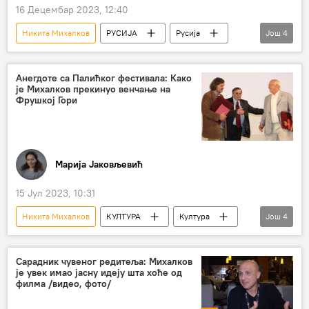
16 Децембар 2023, 12:40
Никита Михалков
РУСИЈА
Русија
Још
4
Русија – друштво
избори
председнички избори
Владимир Путин
Анегдоте са Палићког фестивала: Како
је Михалков прекинуо венчање на
Фрушкој Гори
Марија Јаковљевић
15 Јул 2023, 10:31
Никита Михалков
КУЛТУРА
Култура
Још
4
Култура – интервјуи и аналитика
Радослав Зеленовић
Сарадник чувеног редитеља: Михалков
је увек имао јасну идеју шта хоће од
Фестивал европског филма Палић
филма /видео, фото/
Емир Кустурица