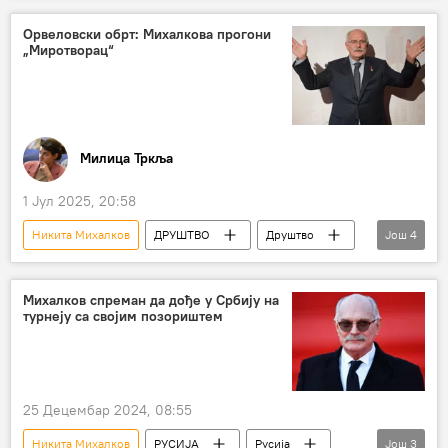
Орвеловски обрт: Михалкова прогони
„Миротворац“
Милица Тркља
1 Јул 2025, 20:58
Никита Михалков
ДРУШТВО
Друштво
Још
4
Русија – друштво
Украјина
Миротворац
Кијев
Михалков спреман да дође у Србију на
турнеју са својим позориштем
25 Децембар 2024, 08:55
Никита Михалков
РУСИЈА
Русија
Још
3