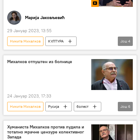
Марија Јаковљевић
29 Јануар 2023, 13:55
Никита Михалков
КУЛТУРА
Још
4
Култура – интервјуи и аналитика
Кустендорф
филм
Емир Кустурица
Михалков отпуштен из болнице
24 Јануар 2023, 17:33
Никита Михалков
Русија
болест
Још
6
режисер
опоравак
Култура
Култура – вести
ДРУШТВО
Хуманиста Михалков против лудила и
тотално мрачне цензуре колективног
Друштво
Запада