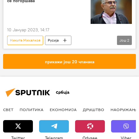
се погоршава
10 Јануар 2023, 14:17
Никита Михалков
Русија
Још
2
Русија – друштво
КУЛТУРА
Култура – вести
прикажи још 20 чланака
Србија
СВЕТ
ПОЛИТИКА
ЕКОНОМИЈА
ДРУШТВО
НАОРУЖАЊЕ
Twitter
Telegram
Odysee
Viber