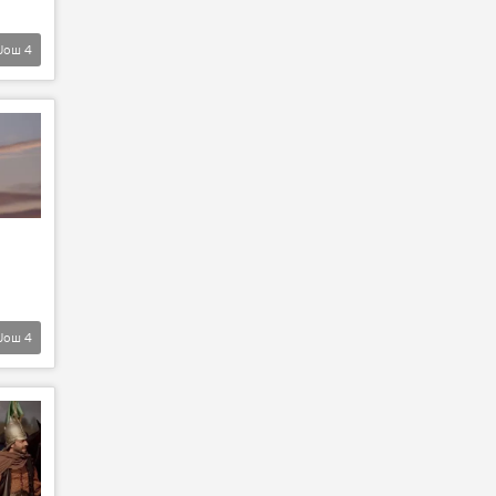
Још
4
Још
4