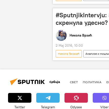
#SputnjikIntervju:
скренула удесно?
Никола Врзић
2 Мај 2016, 10:00
Никола Танасић
Анализе и мишљ
Мирослав Стојановић
Европ
Србија
СВЕТ
ПОЛИТИКА
Е
Twitter
Telegram
Odysee
Viber