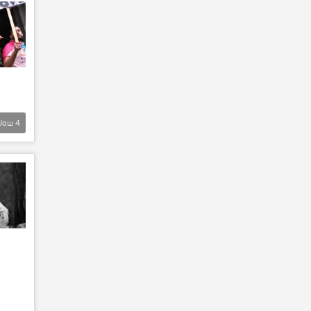
Још
4