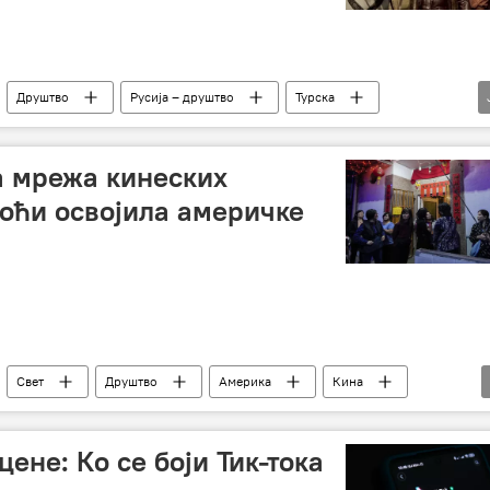
Друштво
Русија – друштво
Турска
а мрежа кинеских
оћи освојила америчке
Свет
Друштво
Америка
Кина
цене: Ко се боји Тик-тока