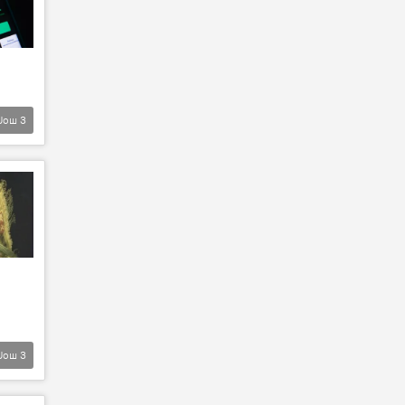
Још
3
Још
3