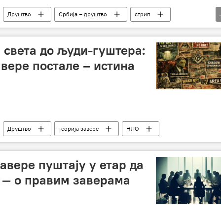
Друштво
Србија – друштво
стрип
ња
 света до људи-гуштера:
авере постале – истина
Друштво
теорија завере
НЛО
завере пуштају у етар да
о — о правим заверама