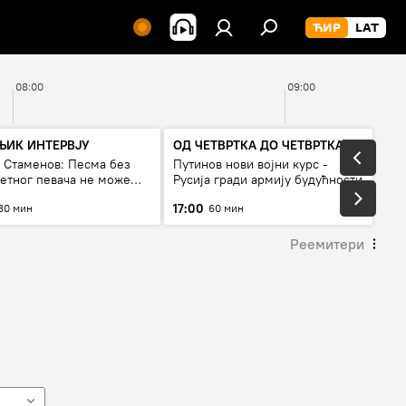
08:00
09:00
ЊИК ИНТЕРВЈУ
ОД ЧЕТВРТКА ДО ЧЕТВРТКА
а Стаменов: Песма без
Путинов нови војни курс -
тетног певача не може
Русија гради армију будућности
а живи
17:00
30 мин
60 мин
Реемитери