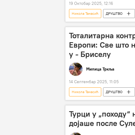
19 Октобар 2025, 12:16
Никола Танасић
ДРУШТВО
теорије завере
ЦИА
Тоталитарна контр
Европи: Све што 
у - Бриселу
Милица Тркља
14 Септембар 2025, 11:05
Никола Танасић
ДРУШТВО
Телеграм
Европска унија (Е
Турци у „походу“ 
дојаше после Сул