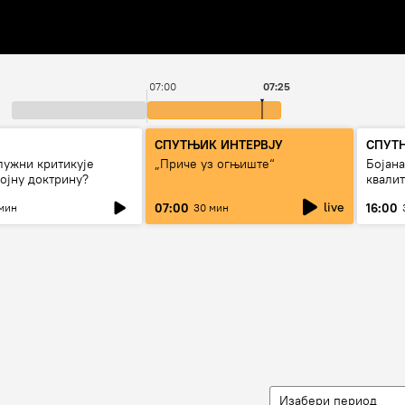
07:00
07:25
СПУТЊИК ИНТЕРВЈУ
СПУТ
лужни критикује
„Приче уз огњиште“
Бојан
ојну доктрину?
квали
дуго д
live
07:00
16:00
мин
30 мин
Изабери период