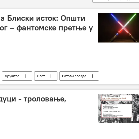
на Блиски исток: Општи
бог – фантомске претње у
Друштво
Свет
Ратови звезда
дуци - троловање,