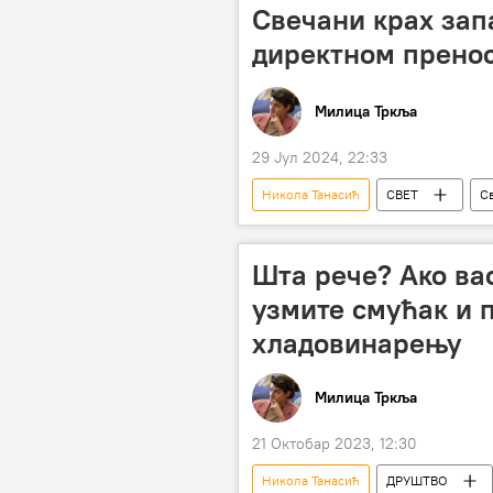
Свечани крах зап
директном прено
Милица Тркља
29 Јул 2024, 22:33
Никола Танасић
СВЕТ
С
Олимпијске игре Париз 2024
Шта рече? Ако вас
узмите смућак и п
хладовинарењу
Милица Тркља
21 Октобар 2023, 12:30
Никола Танасић
ДРУШТВО