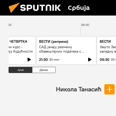
Србија
05:00
06:00
А ДО ЧЕТВРТКА
ВЕСТИ (реприза)
ВЕСТИ
 војни курс -
САД јачају размену
Зашто За
и армију будућности
обавештајних података с
западну в
Кијевом
21:30
06:30
30 мин
30 
Јуче
Данас
Никола Танасић