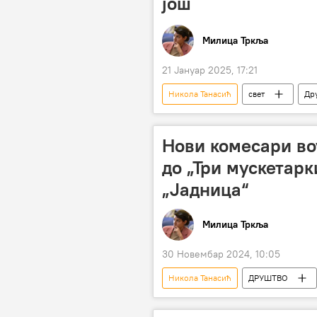
још
Милица Тркља
21 Јануар 2025, 17:21
Никола Танасић
свет
Др
Доналд Трамп
забрана
Нови комесари во
до „Три мускетарк
„Јадница“
Милица Тркља
30 Новембар 2024, 10:05
Никола Танасић
ДРУШТВО
Холивуд
феминизам