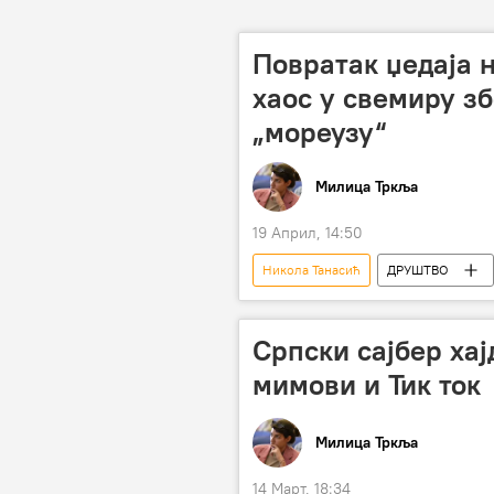
Повратак џедаја 
хаос у свемиру з
„мореузу“
Милица Тркља
19 Април, 14:50
Никола Танасић
ДРУШТВО
Српски сајбер хај
мимови и Тик ток
Милица Тркља
14 Март, 18:34