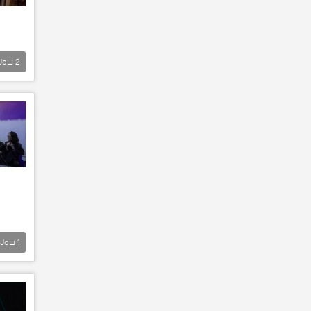
Још
2
Још
1