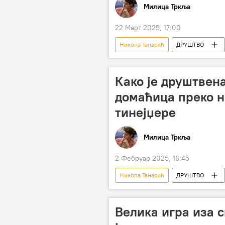
Милица Тркља
22 Март 2025, 17:00
Никола Танасић
ДРУШТВО
Филм и серије
стереотипи
Како је друштвен
домаћица преко н
тинејџере
Милица Тркља
2 Фебруар 2025, 16:45
Никола Танасић
ДРУШТВО
Тикток
Велика игра иза с