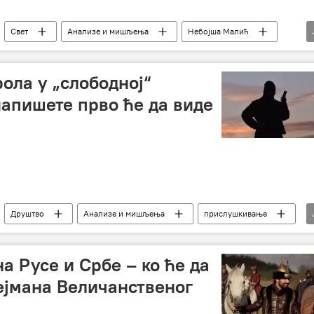
Свет
Анализе и мишљења
Небојша Малић
Џон Кенеди
Вотергејт
ола у „слободној“
напишете прво ће да виде
Друштво
Анализе и мишљења
прислушкивање
У)
приватност
шпијунирање
на Русе и Србе – ко ће да
ејмана Величанственог