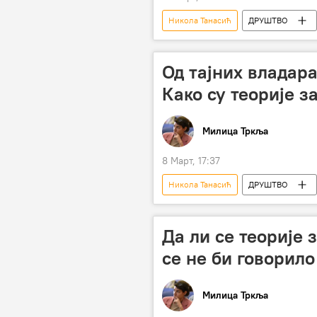
Никола Танасић
ДРУШТВО
интернет
Анализе и мишље
Од тајних владара
Како су теорије з
Милица Тркља
8 Март, 17:37
Никола Танасић
ДРУШТВО
Да ли се теорије 
се не би говорил
Милица Тркља