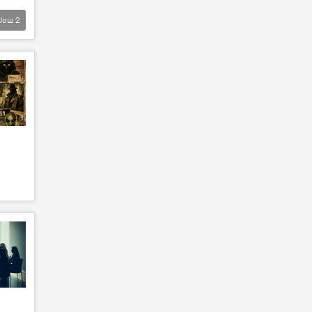
Још
2