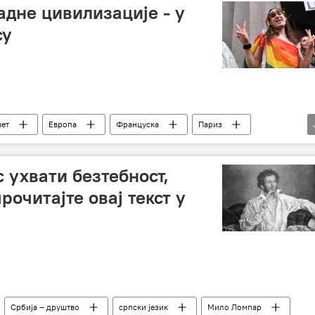
адне цивилизације - у
су
вет
Европа
Француска
Париз
ЛГБТ
Спорт
Ђорђе Вукадиновић
 ухвати безтебност,
рочитајте овај текст у
Србија – друштво
српски језик
Мило Ломпар