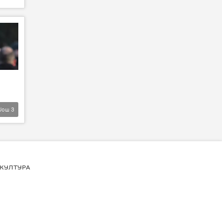
Још
3
КУЛТУРА