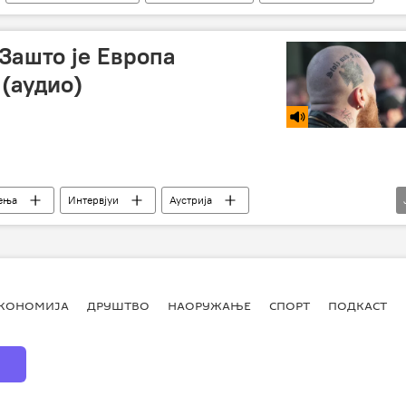
 Зашто је Европа
 (аудио)
ења
Интервјуи
Аустрија
ска унија (ЕУ)
десница
КОНОМИЈА
ДРУШТВО
НАОРУЖАЊЕ
СПОРТ
ПОДКАСТ