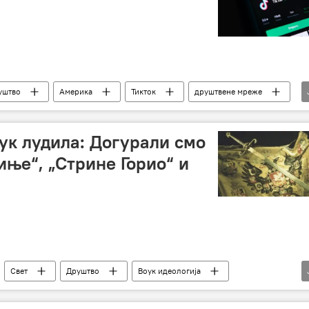
уштво
Америка
Тикток
друштвене мреже
СВЕТ
ук лудила: Догурали смо
иње“, „Стрине Горио“ и
Свет
Друштво
Воук идеологија
расизам
Црнци