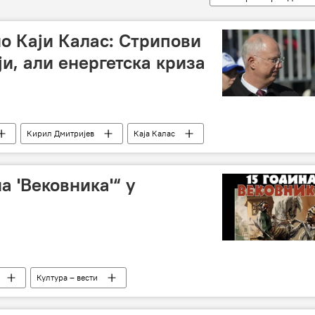
о Каји Калас: Стрипови
и, али енергетска криза
Кирил Дмитријев
Каја Калас
а 'Вековника'“ у
Култура – вести