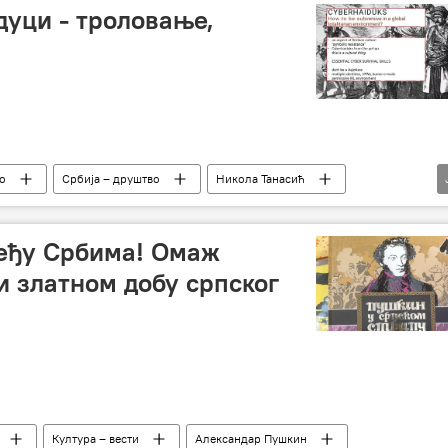
дуци - троловање,
о
Србија – друштво
Никола Танасић
ња
еђу Србима! Омаж
и златном добу српског
Култура – вести
Александар Пушкин