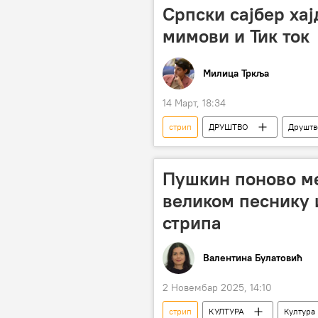
Српски сајбер хај
мимови и Тик ток
Милица Тркља
14 Март, 18:34
стрип
ДРУШТВО
Друштв
интернет
Анализе и мишље
Пушкин поново м
великом песнику 
стрипа
Валентина Булатовић
2 Новембар 2025, 14:10
стрип
КУЛТУРА
Култура