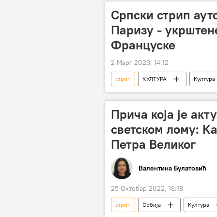
Српски стрип аут
Паризу - укрштен
Француске
2 Март 2023, 14:12
стрип
КУЛТУРА
Култура 
Прича која је ак
светском лому: К
Петра Великог
Валентина Булатовић
25 Октобар 2022, 16:18
стрип
Србија
Култура