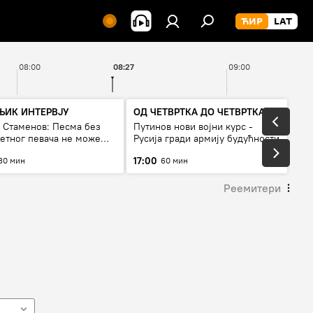
08:00
08:27
09:00
ЊИК ИНТЕРВЈУ
ОД ЧЕТВРТКА ДО ЧЕТВРТКА
а Стаменов: Песма без
Путинов нови војни курс -
тетног певача не може
Русија гради армију будућности
а живи
17:00
30 мин
60 мин
Реемитери