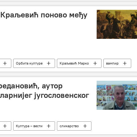
 Краљевић поново међу
Орбита културе
Краљевић Марко
вампир
едановић, аутор
ларнијег југословенског
Култура – вести
сликарство