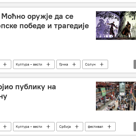
 Моћно оружје да се
пске победе и трагедије
Култура – вести
Грчка
Солун
ојио публику на
ну
Култура – вести
Србија
фестивал