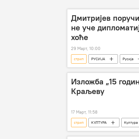
Дмитријев поручи
не уче дипломатиј
хоће
29 Март, 10:00
стрип
РУСИЈА
Русија
Изложба „15 годин
Краљеву
17 Март, 11:58
стрип
КУЛТУРА
Култура