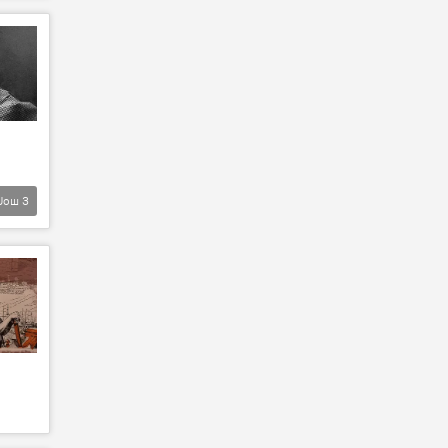
Још
3