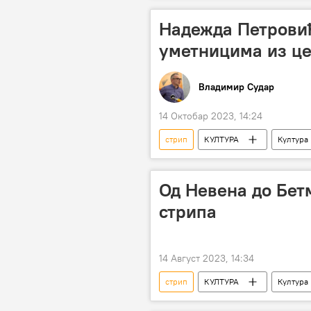
Надежда Петровић
уметницима из це
Владимир Судар
14 Октобар 2023, 14:24
стрип
КУЛТУРА
Култура
фестивал
Панчево
Од Невена до Бетм
стрипа
14 Август 2023, 14:34
стрип
КУЛТУРА
Култура