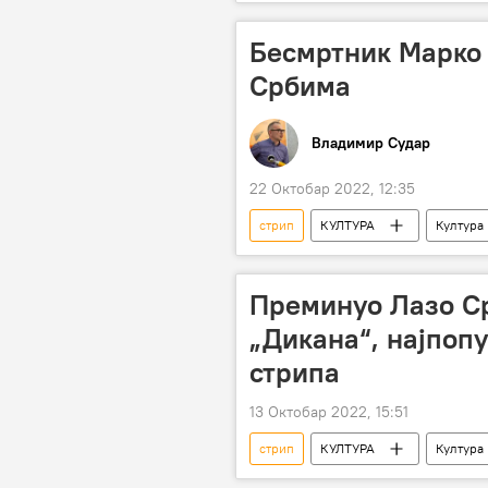
Бесмртник Марко
Србима
Владимир Судар
22 Октобар 2022, 12:35
стрип
КУЛТУРА
Култура
Преминуо Лазо Ср
„Дикана“, најпопу
стрипа
13 Октобар 2022, 15:51
стрип
КУЛТУРА
Култура