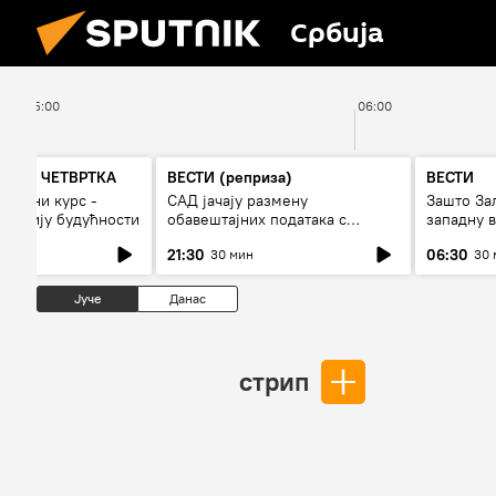
Србија
05:00
06:00
А ДО ЧЕТВРТКА
ВЕСТИ (реприза)
ВЕСТИ
 војни курс -
САД јачају размену
Зашто За
и армију будућности
обавештајних података с
западну в
Кијевом
21:30
06:30
30 мин
30 
Јуче
Данас
стрип