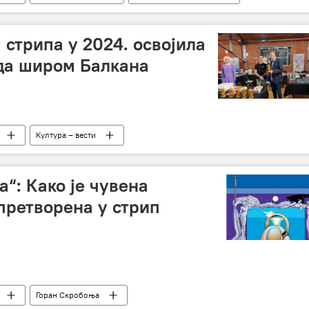
 стрипа у 2024. освојила
да широм Балкана
Култура – вести
“: Како је чувена
претворена у стрип
Горан Скробоња