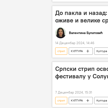
До пакла и назад:
оживе и велике ср
Валентина Булатовић
14 Децембар 2024, 14:46
стрип
КУЛТУРА
Култура
изложба
Српски стрип осв
фестивалу у Солу
7 Децембар 2024, 15:31
стрип
КУЛТУРА
Култура
Грчка