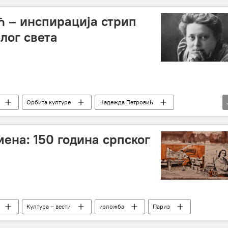
 – инспирација стрип
лог света
Орбита културе
Надежда Петровић
Александар Зограф
ена: 150 година српског
Култура – вести
изложба
Париз