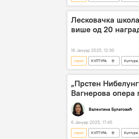
Лесковачка школа
више од 20 награ
16 Јануар 2025, 12:30
стрип
КУЛТУРА
Култура
„Прстен Нибелунга
Вагнерова опера 
Валентина Булатовић
6 Јануар 2025, 17:45
стрип
КУЛТУРА
Култура