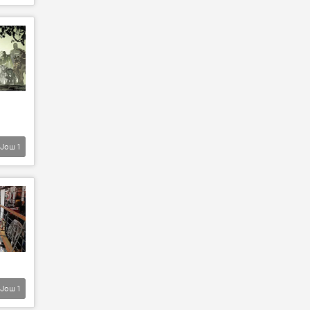
Још
1
Још
1