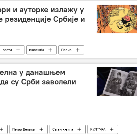
ори и ауторке излажу у
е резиденције Србије и
– вести
изложба
Париз
туелна у данашњем
ада су Срби заволели
Петар Велики
Сајам књига
КУЛТУРА