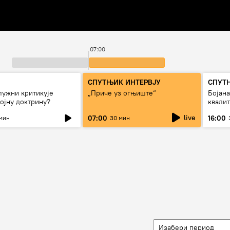
07:00
СПУТЊИК ИНТЕРВЈУ
СПУТ
лужни критикује
„Приче уз огњиште“
Бојан
ојну доктрину?
квали
дуго д
live
07:00
16:00
мин
30 мин
Изабери период