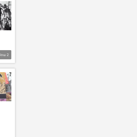
Још
2