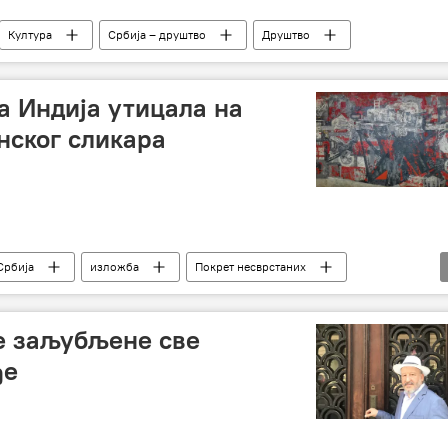
Култура
Србија – друштво
Друштво
а Индија утицала на
нског сликара
Србија
изложба
Покрет несврстаних
е заљубљене све
ђе