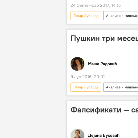
24 Септембар 2017, 14:15
Петар Лубарда
Анализе и мишље
Београд
Иво Андрић
Милутин Миланковић
Нена
Пушкин три месец
Карађорђевићи
историја
Маша Радовић
9 Јул 2016, 20:01
Петар Лубарда
Анализе и мишље
Александар Пушкин
Лав Ник
Милорад Мандић Манда
По
Фалсификати — са
споменик
Култура
Дејана Вуковић