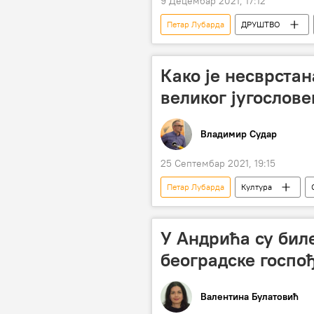
9 Децембар 2021, 17:12
Петар Лубарда
ДРУШТВО
Како је несврстан
великог југослове
Владимир Судар
25 Септембар 2021, 19:15
Петар Лубарда
Култура
Индија
У Андрића су бил
београдске госпо
Валентина Булатовић