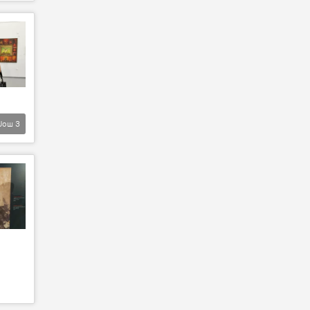
Још
3