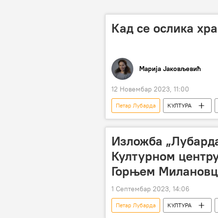
Кад се ослика хра
Марија Јаковљевић
12 Новембар 2023, 11:00
Петар Лубарда
КУЛТУРА
Српска академија наука и уметности
Изложба „Лубарда
Културном центру
Горњем Милановц
1 Септембар 2023, 14:06
Петар Лубарда
КУЛТУРА