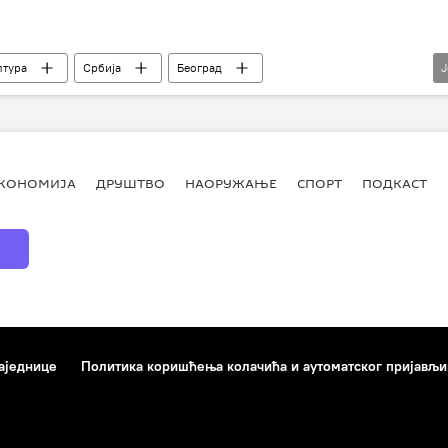
лтура
Србија
Београд
ор Васиљев
Игњат Јоб
Љубица Цуца Сокић
изложба
уметност
сликарство
КОНОМИЈА
ДРУШТВО
НАОРУЖАЊЕ
СПОРТ
ПОДКАСТ
аједнице
Политика коришћења колачића и аутоматског пријављ