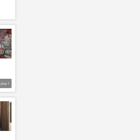
Још
1