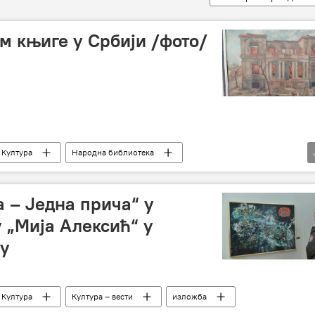
м књиге у Србији /фото/
Култура
Народна библиотека
 (САНУ)
изложба
Мића Поповић
 – Једна прича“ у
 „Мија Алексић“ у
у
Култура
Култура – вести
изложба