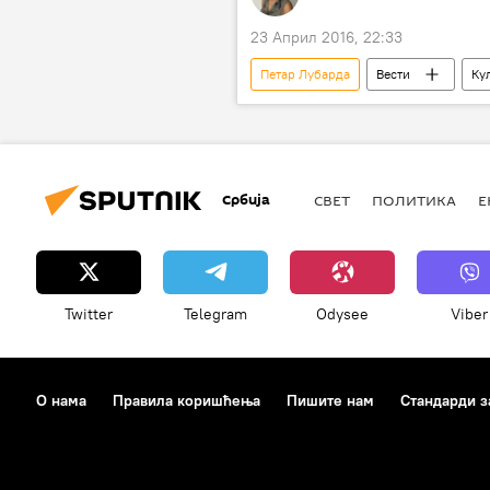
23 Април 2016, 22:33
Петар Лубарда
Вести
Ку
Љубица Буба Миљковић
Иг
Влахо Буковац
Кућа легата
фалсификати
Србија
СВЕТ
ПОЛИТИКА
Е
Twitter
Telegram
Odysee
Viber
О нама
Правила коришћења
Пишите нам
Стандарди з