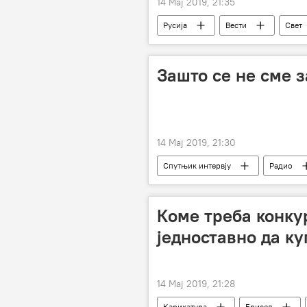
14 Мај 2019, 21:35
Русија
Вести
Свет
међународни фото-конкурс "Андреј 
Зашто се не сме 
14 Мај 2019, 21:30
Спутњик интервју
Радио
Коме треба конку
једноставно да ку
14 Мај 2019, 21:28
Карикатура
Брисел