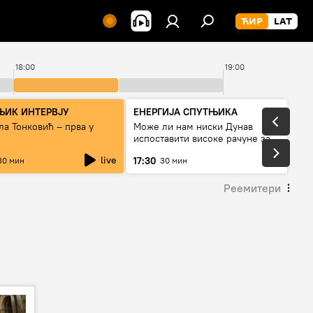
18:00
19:00
ЊИК ИНТЕРВЈУ
ЕНЕРГИЈА СПУТЊИКА
а Тонковић – прва у
Може ли нам ниски Дунав
испоставити високе рачуне за
струју, или рестрикције
live
17:30
30 мин
30 мин
Реемитери