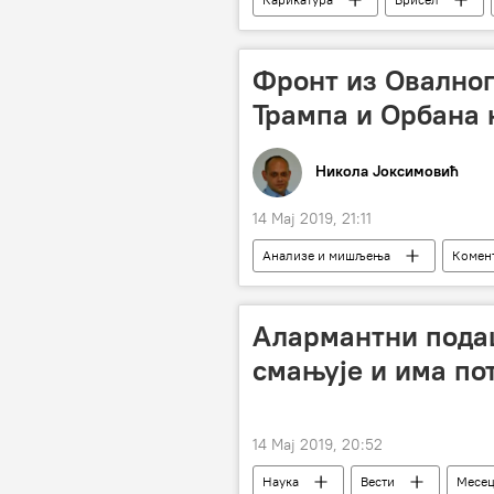
Европска унија (ЕУ)
НАТО
Фронт из Овалног
Трампа и Орбана 
Никола Јоксимовић
14 Мај 2019, 21:11
Анализе и мишљења
Комент
Милисав Паић
Бела кућа
подршка
значај
ци
Алармантни пода
евроскептици
суверенисти
смањује и има пот
Вашингтон
14 Мај 2019, 20:52
Наука
Вести
Месе