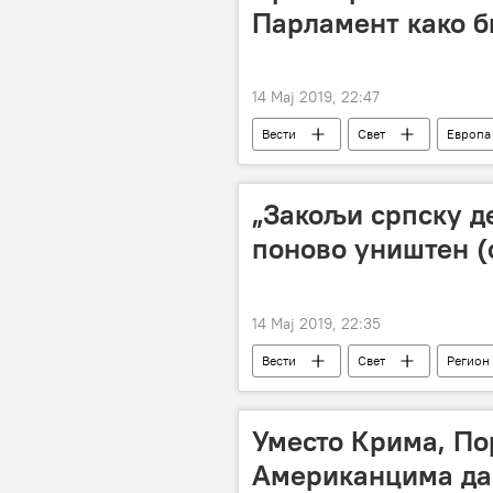
Парламент како б
14 Мај 2019, 22:47
Вести
Свет
Европа
„Закољи српску д
поново уништен (
14 Мај 2019, 22:35
Вести
Свет
Регион
Уместо Крима, По
Американцима да 