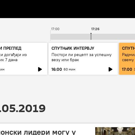
17:00
17:26
 ПРЕГЛЕД
СПУТЊИК ИНТЕРВЈУ
СПУТ
и догађаји из
Постоји ли рецепт за успешну
Радмил
их 7 дана
везу или брак
свему
16:00
17:00
мин
60 мин
.05.2019
онски лидери могу у