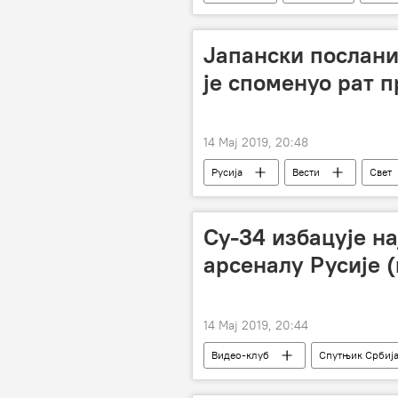
Јапански посланик
је споменуо рат п
14 Мај 2019, 20:48
Русија
Вести
Свет
Су-34 избацује н
арсеналу Русије 
14 Мај 2019, 20:44
Видео-клуб
Спутњик Србиј