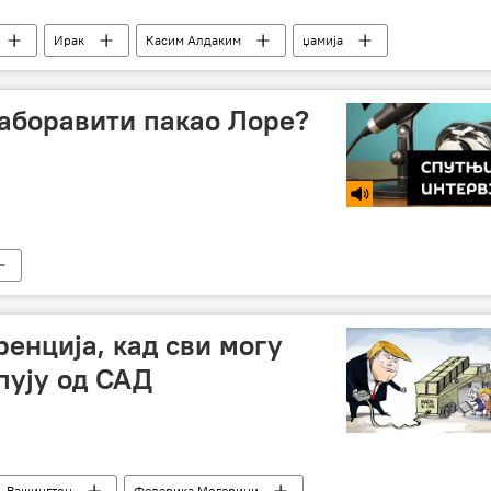
Ирак
Касим Алдаким
џамија
Стењин"
заборавити пакао Лоре?
ренција, кад сви могу
пују од САД
Вашингтон
Федерика Могерини