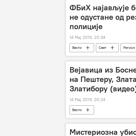
ФБиХ најављује б
не одустане од ре
полиције
14 Мај 2019, 20:34
Вести
Свет
Регион
Вејавица из Босне
на Пештеру, Злат
Златибору (видео
14 Мај 2019, 20:24
Вести
Мистериозна убис