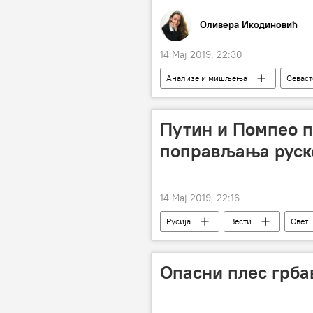
Оливера Икодиновић
14 Мај 2019, 22:30
Анализе и мишљења
Севас
Путин и Помпео п
поправљања руск
14 Мај 2019, 22:16
Русија
Вести
Свет
Доналд Трамп
састанак
Опасни плес грба