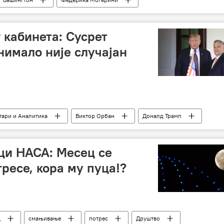
одбрамбена политика
Војска и наоружање
 кабинета: Сусрет
нимало није случајан
ари и Аналитика
Виктор Орбан
Доналд Трамп
посета Виктора Орбана Вашингтону
медији
љеви
дубока држава
суверенистичке странке
ци НАСА: Месец се
антиимигрантска политика
заједнички ставови
ресе, кора му пуца!?
ц
смањивање
потрес
Друштво