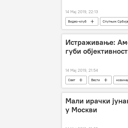
14 Мај 2019, 22:13
Видео-клуб
Спутњик Србиј
Истраживање: Ам
губи објективност
14 Мај 2019, 21:54
Свет
Вести
новина
Мали ирачки јуна
у Москви