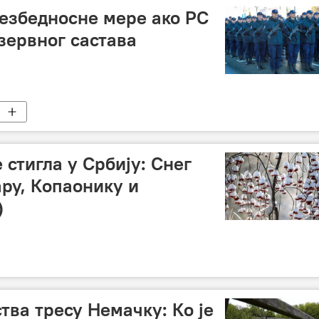
езбедносне мере ако РС
зервног састава
 стигла у Србију: Снег
ару, Копаонику и
)
тва тресу Немачку: Ко је