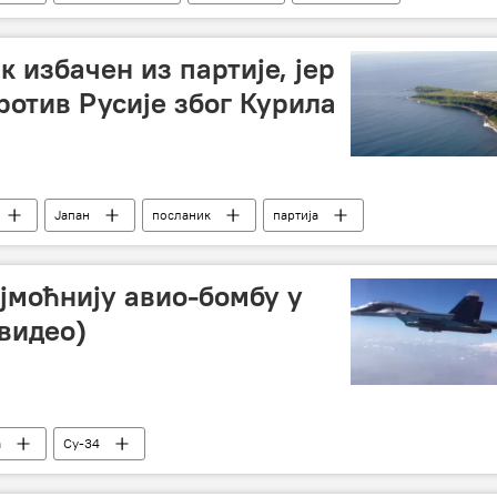
 избачен из партије, јер
ротив Русије због Курила
Јапан
посланик
партија
ајмоћнију авио-бомбу у
(видео)
а
Су-34