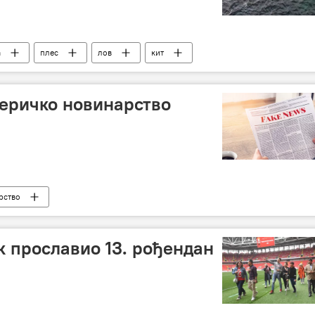
а
плес
лов
кит
еричко новинарство
рство
к прославио 13. рођендан