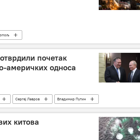
топољ
отврдили почетак
о-америчких односа
Сергеј Лавров
Владимир Путин
Милеров извештај
вих китова