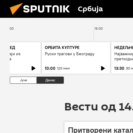
Србија
15:00
16:00
РЕГЛЕД
ОРБИТА КУЛТУРЕ
НЕДЕЉНИ
огађаји из
Руски трагови у Београду
Најважниј
7 дана
претходн
10:00
13:30
120 мин
30 
Јуче
Данас
Вести од 14
Притворени катал