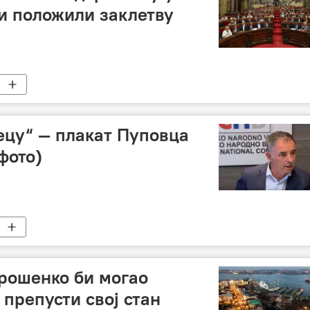
и положили заклетву
ецу“ — плакат Пуповца
фото)
рошенко би могао
препусти свој стан