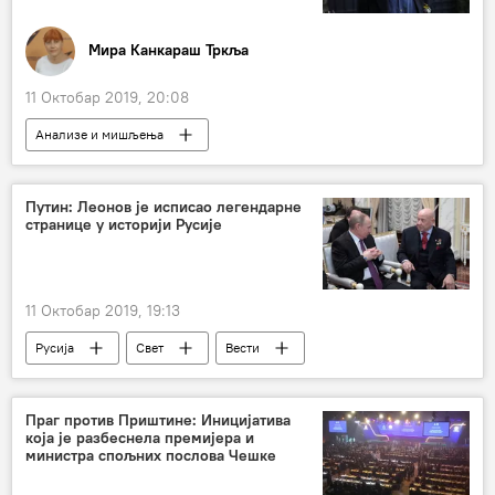
Мира Канкараш Тркља
11 Октобар 2019, 20:08
Анализе и мишљења
Коментари и Аналитика
Нобелова награда за књижевност
Путин: Леонов је исписао легендарне
странице у историји Русије
Петер Хандке
11 Октобар 2019, 19:13
Русија
Свет
Вести
Владимир Путин
Алексеј Леонов
Праг против Приштине: Иницијатива
која је разбеснела премијера и
министра спољних послова Чешке