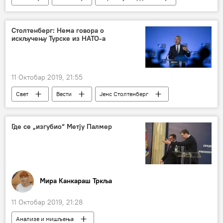
војна операција у Сирији
Турска војна операција „Извор мира“ у Сирији
Столтенберг: Нема говора о
искључењу Турске из НАТО-а
11 Октобар 2019, 21:55
Свет
Вести
Јенс Столтенберг
НАТО
Турска
Где се „изгубио“ Метју Палмер
Мира Канкараш Тркља
11 Октобар 2019, 21:28
Анализе и мишљења