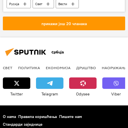
Русија
Свет
Вести
Коментари и Аналитика
Анализе и мишљења
прикажи још 20 чланака
споразум о стратешком офанзивном наоружању
Џон Саливан
Џон Хантсман
Србија
СВЕТ
ПОЛИТИКА
ЕКОНОМИЈА
ДРУШТВО
НАОРУЖАЊЕ
Twitter
Telegram
Odysee
Viber
О нама
Правила коришћења
Пишите нам
Стандарди заједнице