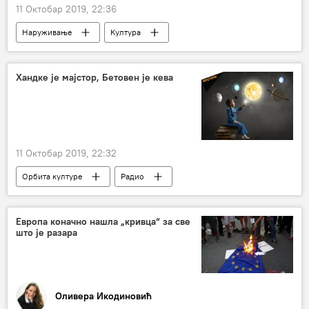
11 Октобар 2019, 22:36
Наруживање
Култура
Хандке је мајстор, Бетовен је кева
11 Октобар 2019, 22:32
Орбита културе
Радио
Европа коначно нашла „кривца“ за све
што је разара
Оливера Икодиновић