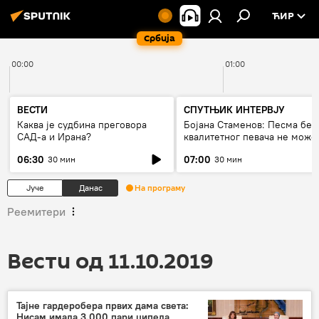
ЋИР
Србија
00:00
01:00
ВЕСТИ
СПУТЊИК ИНТЕРВЈУ
Каква је судбина преговора
Бојана Стаменов: Песма без
САД-а и Ирана?
квалитетног певача не може
дуго да живи
06:30
07:00
30 мин
30 мин
Јуче
Данас
На програму
Реемитери
Вести од 11.10.2019
Тајне гардеробера првих дама света:
Нисам имала 3.000 пари ципела,