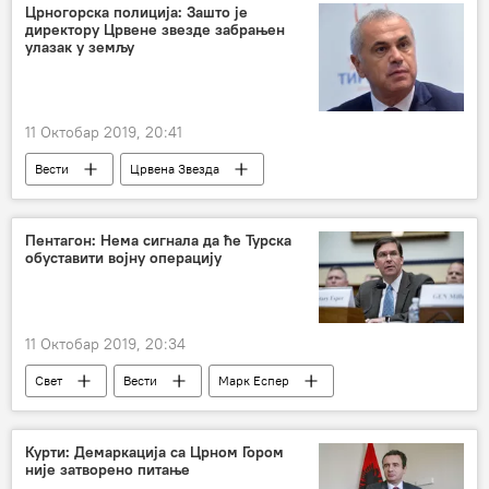
Црногорска полиција: Зашто је
директору Црвене звезде забрањен
улазак у земљу
11 Октобар 2019, 20:41
Вести
Црвена Звезда
Звездан Терзић
Црна Гора
Пентагон: Нема сигнала да ће Турска
обуставити војну операцију
11 Октобар 2019, 20:34
Свет
Вести
Марк Еспер
Пентагон
војна операција у Сирији
Турска војна операција „Извор мира“ у Сирији
Курти: Демаркација са Црном Гором
није затворено питање