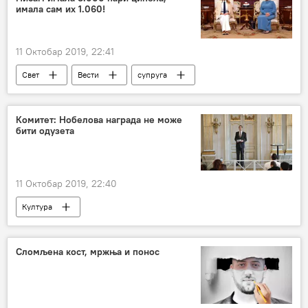
имала сам их 1.060!
11 Октобар 2019, 22:41
Свет
Вести
супруга
прва дама
мода
Друштво
Комитет: Нобелова награда не може
бити одузета
11 Октобар 2019, 22:40
Култура
Сломљена кост, мржња и понос