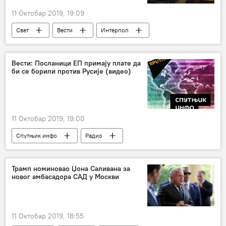
11 Октобар 2019, 19:09
Свет
Вести
Интерпол
Чешка
Регион
Косово и Метохија (КиМ)
Европа
Вести: Посланици ЕП примају плате да
би се борили против Русије (видео)
11 Октобар 2019, 19:00
Спутњик инфо
Радио
вести Радија Спутњик
вести
Трамп номиновао Џона Саливана за
новог амбасадора САД у Москви
11 Октобар 2019, 18:55