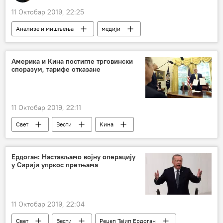
11 Октобар 2019, 22:25
Анализе и мишљења
медији
пропаганда
Европа
Америка и Кина постигле трговински
споразум, тарифе отказане
11 Октобар 2019, 22:11
Свет
Вести
Кина
трговински рат
трговински споразум
тарифе
Ердоган: Настављамо војну операцију
у Сирији упркос претњама
11 Октобар 2019, 22:04
Свет
Вести
Реџеп Тајип Ердоган