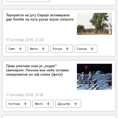
Коментари и Аналитика
Ричард Гренел
Дијалог Београда и Приштине
Терористи на југу Сирије активирали
две бомбе на путу руске војне патроле
11 Октобар 2019, 21:20
Свет
Вести
Русија
Сирија
руска војна полиција
Први уметник који је „ходао“
свемиром: Леонов иза себе оставио
невероватне ес-еф слике (фото)
11 Октобар 2019, 21:18
Култура
Вести
Друштво