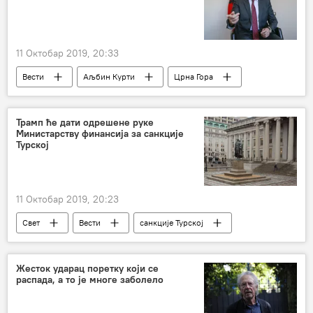
11 Октобар 2019, 20:33
Вести
Аљбин Курти
Црна Гора
демаркација
Трамп ће дати одрешене руке
Министарству финансија за санкције
Турској
11 Октобар 2019, 20:23
Свет
Вести
санкције Турској
војна операција у Сирији
Доналд Трамп
Жесток ударац поретку који се
распада, а то је многе заболело