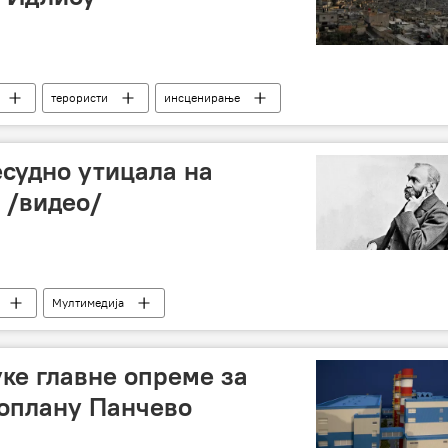
терористи
инсценирање
есудно утицала на
 /видео/
Мултимедија
ке главне опреме за
топлану Панчево