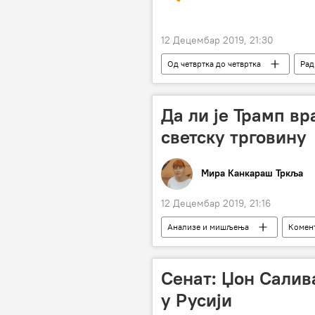
12 Децембар 2019, 21:30
Од четвртка до четвртка
Рад
Да ли је Трамп вр
светску трговину
Мира Канкараш Тркља
12 Децембар 2019, 21:16
Анализе и мишљења
Комент
блокада
закон јачег
Сенат: Џон Салив
у Русији