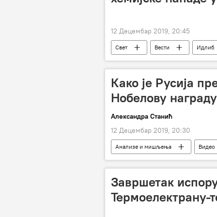
12 Децембар 2019, 20:45
Свет
Вести
Идлиб
Како је Русија пр
Нобелову награду
Александра Станић
12 Децембар 2019, 20:30
Анализе и мишљења
Видео
Завршетак испору
Термоелектрану-