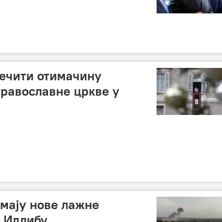
ечити отимачину
равославне цркве у
мају нове лажне
у Идлибу