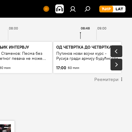
08:00
08:48
09:00
ЊИК ИНТЕРВЈУ
ОД ЧЕТВРТКА ДО ЧЕТВРТКА
а Стаменов: Песма без
Путинов нови војни курс -
тетног певача не може
Русија гради армију будућности
а живи
17:00
30 мин
60 мин
Реемитери