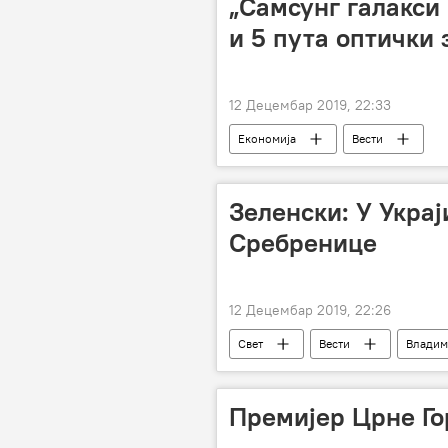
„Самсунг галакси
и 5 пута оптички 
12 Децембар 2019, 22:33
Економија
Вести
Зеленски: У Украј
Сребренице
12 Децембар 2019, 22:26
Свет
Вести
Владим
Премијер Црне Го