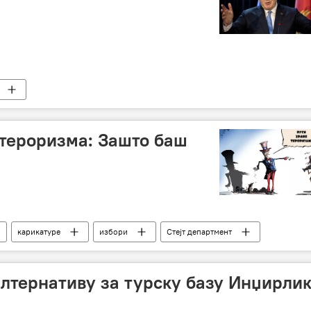
 тероризма: Зашто баш
карикатуре
избори
Стејт департмент
лтернативу за турску базу Инџирли