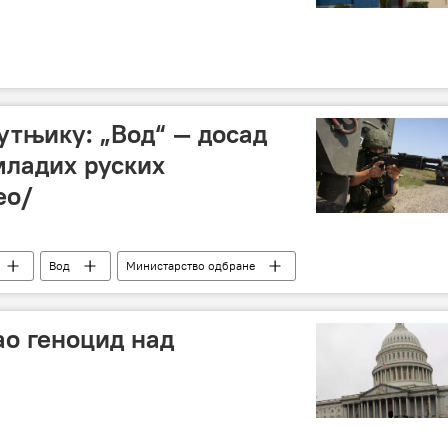
утњику: „Вод“ — досад
младих руских
ео/
Вод
Министарство одбране
Вод“
о геноцид над