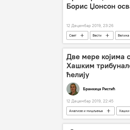
Борис Џонсон осв
12 Децембар 2019, 23:26
Свет
Вести
Велика
Две мере којима 
Хашким трибунало
ћелију
Бранкица Ристић
12 Децембар 2019, 22:45
Анализе и мишљења
Хашки