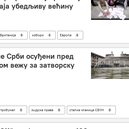
аја убедљиву већину
 Британија
избори
Европа
се Срби осуђени пред
м вежу за затворску
 трибунал
људска права
стална чланица СБУН