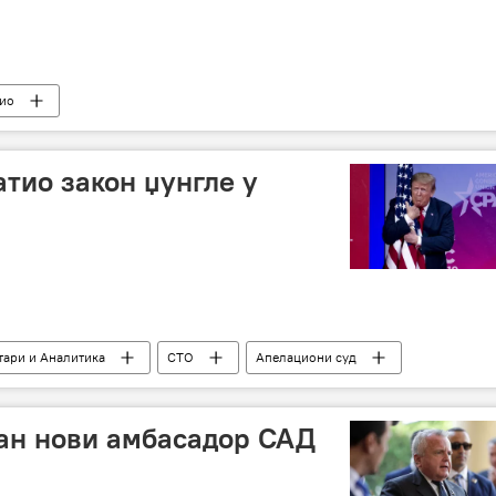
ио
атио закон џунгле у
ари и Аналитика
СТО
Апелациони суд
ан нови амбасадор САД