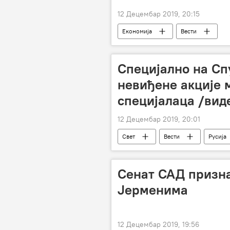
12 Децембар 2019, 20:15
Економија
Вести
Специјално на Сп
невиђене акције 
специјалаца /вид
12 Децембар 2019, 20:01
Свет
Вести
Русија
Специјални пројекат руске војске – „
Сенат САД призна
Јерменима
12 Децембар 2019, 19:56