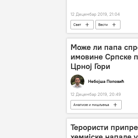
12 Децембар 2019, 21:04
Свет
Вести
Може ли папа спр
имовине Српске п
Црној Гори
Небојша Поповић
12 Децембар 2019, 20:49
Анализе и мишљења
Терористи припре
хемијске нападе 