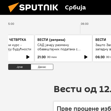
Србија
05:00
06:00
А ДО ЧЕТВРТКА
ВЕСТИ (реприза)
ВЕСТИ
 војни курс -
САД јачају размену
Зашто За
и армију будућности
обавештајних података с
западну в
Кијевом
21:30
06:30
30 мин
30 
Јуче
Данас
Вести од 12
Прве процене изб