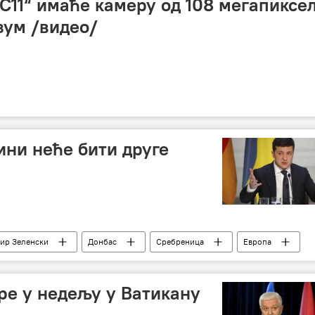
 С11“ имаће камеру од 108 мегапиксе
зум /видео/
ини неће бити друге
ир Зеленски
Донбас
Сребреница
Европа
ре у недељу у Ватикану