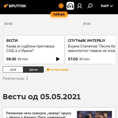
ЋИР
Србија
00:00
01:00
ВЕСТИ
СПУТЊИК ИНТЕРВЈУ
Каква је судбина преговора
Бојана Стаменов: Песма без
САД-а и Ирана?
квалитетног певача не може
дуго да живи
06:30
07:00
30 мин
30 мин
Јуче
Данас
На програму
Реемитери
Вести од 05.05.2021
Романова чета скинула „краљу“ круну
– Челси у финалу Лиге шампиона!