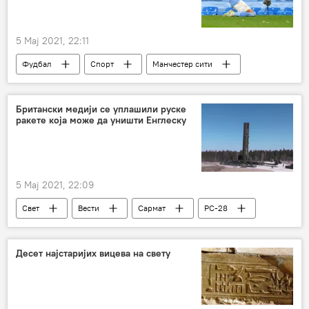
5 Мај 2021, 22:11
Фудбал
Спорт
Манчестер сити
Пари Сен Жермен (ПСЖ)
Лига шампиона
Британски медији се уплашили руске
ракете која може да уништи Енглеску
5 Мај 2021, 22:09
Свет
Вести
Сармат
РС-28
Војска и наоружање
Европа
Десет најстаријих вицева на свету