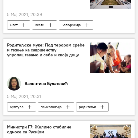
5 Мај 2021, 20:39
Свет
Вести
Белорусија
Европа
Г7
Родитељске муке: Под терором среће
и тежње ка савршенству
упропаштавамо и себе и своју децу
Валентина Булатовић
5 Мај 2021, 20:31
Култура
психологија
родитељи
деца
Министри Г7: Желимо стабилне
односе са Русијом