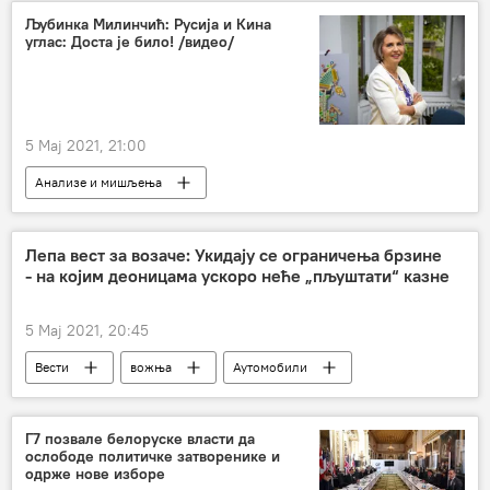
Европа
Љубинка Милинчић: Русија и Кина
углас: Доста је било! /видео/
5 Мај 2021, 21:00
Анализе и мишљења
Љубинка Милинчић: Мој поглед на Русију
Радио
Љубинка Милинчић
Кина
Лепа вест за возаче: Укидају се ограничења брзине
- на којим деоницама ускоро неће „пљуштати“ казне
Москва
Америка
хегемонија
униполарни свет
мултиполарни свет
5 Мај 2021, 20:45
Русија
Вести
вожња
Аутомобили
прекорачење брзине
Друштво
Г7 позвале белоруске власти да
ослободе политичке затворенике и
одрже нове изборе