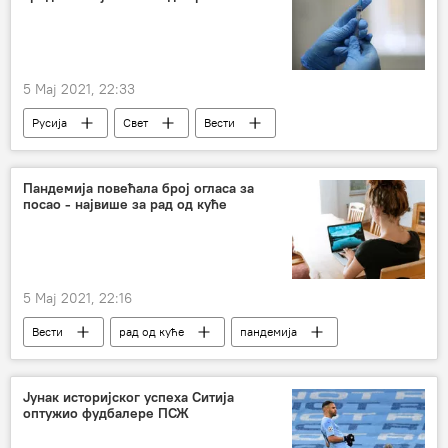
5 Мај 2021, 22:33
Русија
Свет
Вести
Вакцине
Центар "Чумаков"
вирус корона
заштита
Пандемија повећала број огласа за
посао - највише за рад од куће
5 Мај 2021, 22:16
Вести
рад од куће
пандемија
Економија
вирус корона
Јунак историјског успеха Ситија
оптужио фудбалере ПСЖ