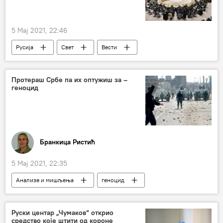
5 Мај 2021, 22:46
Русија
Свет
Вести
Василиј Небензја
Дмитриј Пољански
Донбас
Савет безбедности УН
Протераш Србе па их оптужиш за –
геноцид
Бранкица Ристић
5 Мај 2021, 22:35
Анализе и мишљења
геноцид
Албанци
Горан Петронијевић
тужба
Руски центар „Чумаков“ открио
средство које штити од короне