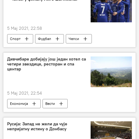
5 Мај 2021, 22:58
Спорт
Фудбал
Челси
Реал Мадрид
Роман Абрамович
Лига шампиона
Дивчибаре добијају још један хотел са
четири звездице, ресторан и спа
центар
5 Мај 2021, 22:54
Економија
Вести
Русија: Запад не жели да чује
непријатну истину о Донбасу