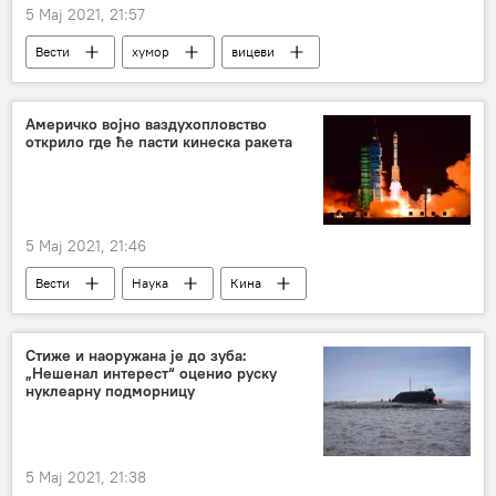
5 Мај 2021, 21:57
Вести
хумор
вицеви
Друштво
Америчко војно ваздухопловство
открило где ће пасти кинеска ракета
5 Мај 2021, 21:46
Вести
Наука
Кина
лансирање ракете
Друштво
Стиже и наоружана је до зуба:
„Нешенал интерест“ оценио руску
нуклеарну подморницу
5 Мај 2021, 21:38