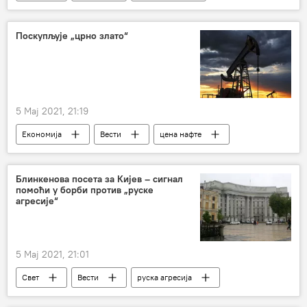
Кина
Арктик
Вашингтон
Поскупљује „црно злато“
5 Мај 2021, 21:19
Економија
Вести
цена нафте
САД
Европа
Блинкенова посета за Кијев – сигнал
помоћи у борби против „руске
агресије“
5 Мај 2021, 21:01
Свет
Вести
руска агресија
Ентони Блинкен
Кијев
помоћ