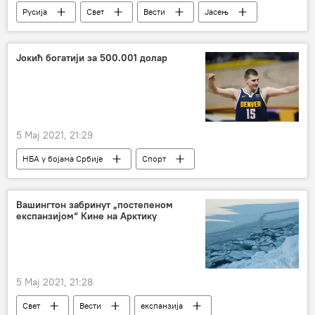
Русија
Свет
Вести
Јасењ
подморница
подморница "Казањ"
Јокић богатији за 500.001 долар
5 Мај 2021, 21:29
НБА у бојама Србије
Спорт
Кошарка
Денвер Нагетс
Никола Јокић
бонус
плеј оф
Вашингтон забринут „постепеном
експанзијом“ Кине на Арктику
НБА
5 Мај 2021, 21:28
Свет
Вести
експанзија