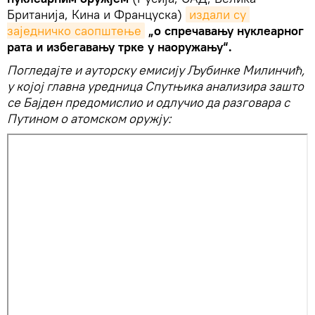
Британија, Кина и Француска)
издали су 
заједничко саопштење
„о спречавању нуклеарног
рата и избегавању трке у наоружању“.
Погледајте и ауторску емисију Љубинке Милинчић,
у којој главна уредница Спутњика анализира зашто
се Бајден предомислио и одлучио да разговара с
Путином о атомском оружју: