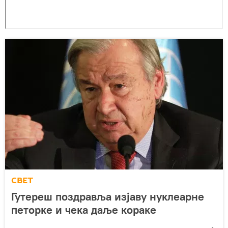
СВЕТ
Гутереш поздравља изјаву нуклеарне
петорке и чека даље кораке