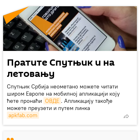
Пратите Спутњик и на
летовању
Спутњик Србија неометано можете читати
широм Европе на мобилној апликацији коју
ћете пронаћи
ОВДЕ
. Апликацију такође
можете преузети и путем линка
apkfab.com