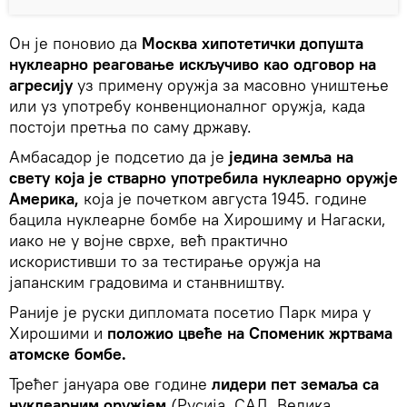
Он је поновио да
Москва хипотетички допушта
нуклеарно реаговање искључиво као одговор на
агресију
уз примену оружја за масовно уништење
или уз употребу конвенционалног оружја, када
постоји претња по саму државу.
Амбасадор је подсетио да је
једина земља на
свету која је стварно употребила нуклеарно оружје
Америка,
која је почетком августа 1945. године
бацила нуклеарне бомбе на Хирошиму и Нагаски,
иако не у војне сврхе, већ практично
искористивши то за тестирање оружја на
јапанским градовима и станвништву.
Раније је руски дипломата посетио Парк мира у
Хирошими и
положио цвеће на Споменик жртвама
атомске бомбе.
Трећег јануара ове године
лидери пет земаља са
нуклеарним оружјем
(Русија, САД, Велика