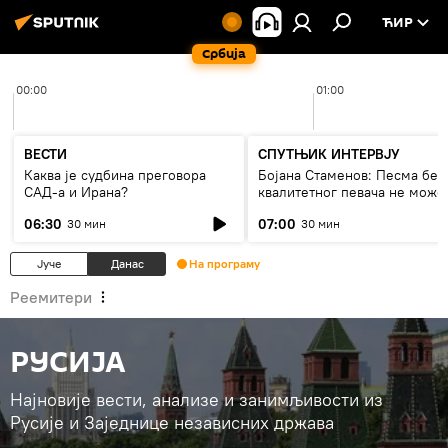
ЋИР
Србија
00:00
01:00
ВЕСТИ
СПУТЊИК ИНТЕРВЈУ
Каква је судбина преговора
Бојана Стаменов: Песма без
САД-а и Ирана?
квалитетног певача не може
дуго да живи
06:30
07:00
30 мин
30 мин
Јуче
Данас
На програму
Реемитери
РУСИЈА
Најновије вести, анализе и занимљивости из
Русије и Заједнице независних држава