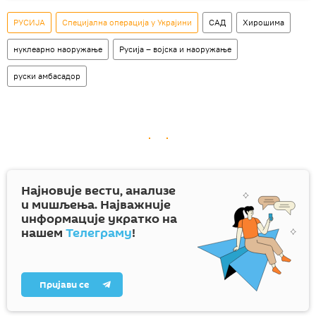
РУСИЈА
Специјална операција у Украјини
САД
Хирошима
нуклеарно наоружање
Русија – војска и наоружање
руски амбасадор
Најновије вести, анализе
и мишљења. Најважније
информације укратко на
нашем
Телеграму
!
Пријави се