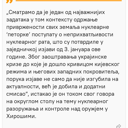
„Сматрамо да је један од најважнијих
задатака у том контексту одржање
привржености свих земаља нуклеарне
‘петорке’ постулату о неприхватљивости
нуклеарног рата, што су потврдиле у
заједничкој изјави од 3. јануара ове
године. Због заоштравања украјинске
кризе до које је дошло кривицом кијевског
режима и његових западних покровитеља,
порука изјаве не само да није изгубила на
актуалности, већ је добила и додатни
смисао“, истакао је он током свог говора
на округлом столу на тему нуклеарног
разоружања и контроле над оружјем у
Хирошими.