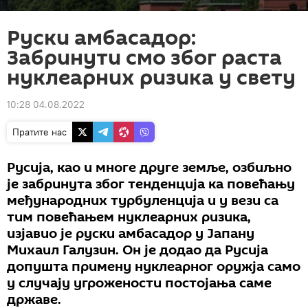
Руски амбасадор:
Забринути смо због раста
нуклеарних ризика у свету
10:28 04.08.2022
Пратите нас
Русија, као и многе друге земље, озбиљно
је забринута због тенденција ка повећању
међународних турбуленција и у вези са
тим повећањем нуклеарних ризика,
изјавио је руски амбасадор у Јапану
Михаил Галузин. Он је додао да Русија
допушта примену нуклеарног оружја само
у случају угрожености постојања саме
државе.