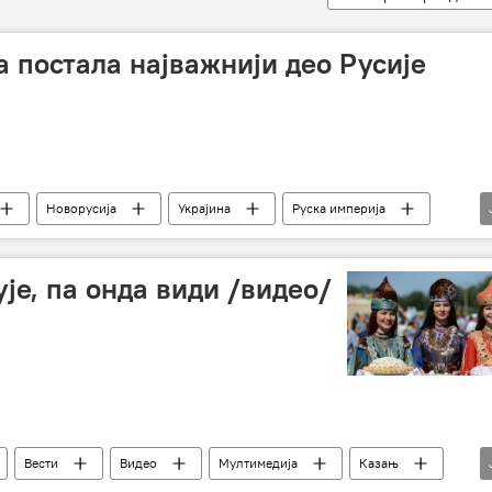
а постала најважнији део Русије
Новорусија
Украјина
Руска империја
упољ
Крим
кримски Татари
ује, па онда види /видео/
Вести
Видео
Мултимедија
Казањ