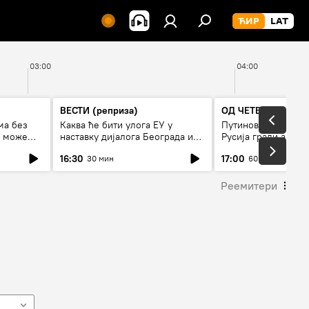
03:00
04:00
ВЕСТИ (реприза)
ОД ЧЕТВРТКА ДО 
ма без
Каква ће бити улога ЕУ у
Путинов нови војни
е може
наставку дијалога Београда и
Русија гради армиј
Приштине?
16:30
17:00
30 мин
60 мин
Реемитери