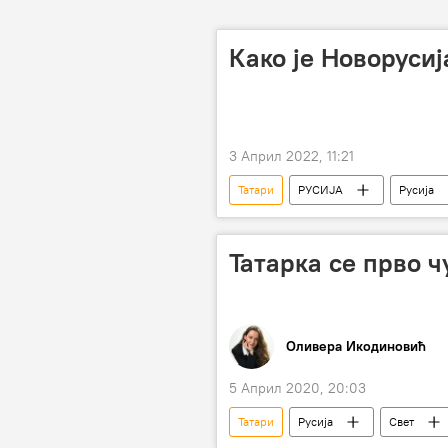
Како је Новорусиј
3 Април 2022, 11:21
Татари
РУСИЈА
Русија
Османлијско царство
Мари
Татарка се прво ч
Оливера Икодиновић
5 Април 2020, 20:03
Татари
Русија
Свет