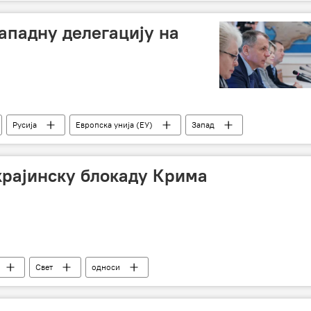
кухиња
Култура
западну делегацију на
Русија
Европска унија (ЕУ)
Запад
крајинску блокаду Крима
Свет
односи