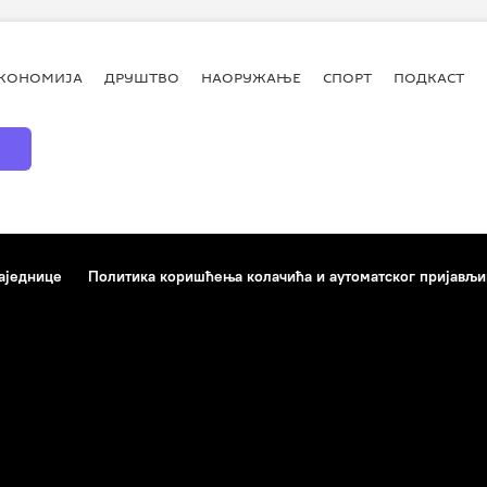
КОНОМИЈА
ДРУШТВО
НАОРУЖАЊЕ
СПОРТ
ПОДКАСТ
аједнице
Политика коришћења колачића и аутоматског пријављ