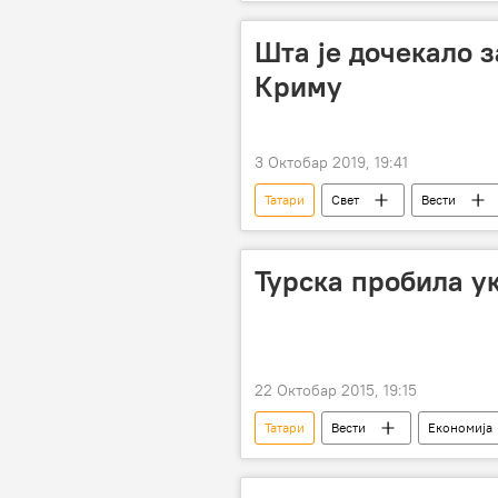
обичаји
специјалитети
Шта је дочекало 
Криму
3 Октобар 2019, 19:41
Татари
Свет
Вести
Турска пробила у
22 Октобар 2015, 19:15
Татари
Вести
Економија