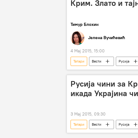
Крим. Злато и та
Тимур Блохин
Јелена Вучићевић
4 Мај 2015, 15:00
Татари
Вести
Русија
изложба
тајне
спо
Холандија (држава)
Русија чини за Кр
икада Украјина ч
3 Мај 2015, 09:30
Татари
Вести
Русија