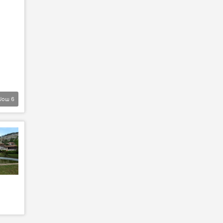
Још
6