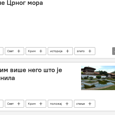
јне Црног мора
Свет
Крим
историја
злато
р
скитско злато
Култура
им више него што је
инила
Свет
Крим
положај
стање