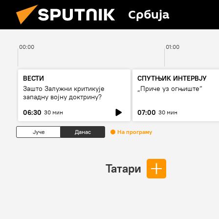
Србија
00:00
01:00
ВЕСТИ
СПУТЊИК ИНТЕРВЈУ
Зашто Залужни критикује
„Приче уз огњиште“
западну војну доктрину?
06:30
07:00
30 мин
30 мин
Јуче
Данас
На програму
Татари