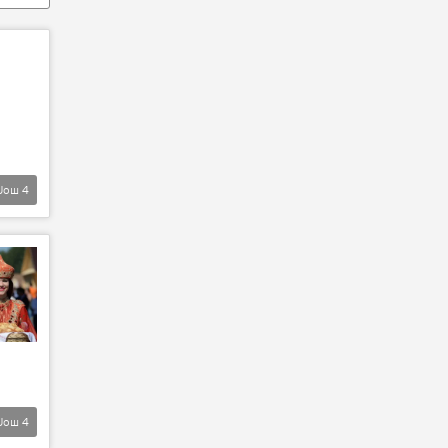
Још
4
Још
4