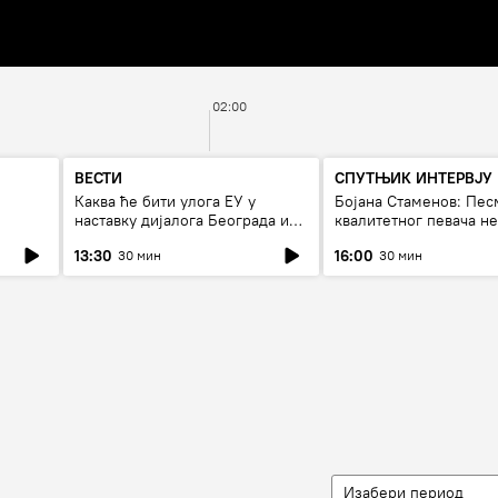
02:00
ВЕСТИ
СПУТЊИК ИНТЕРВЈУ
Каква ће бити улога ЕУ у
Бојана Стаменов: Пес
наставку дијалога Београда и
квалитетног певача н
Приштине?
дуго да живи
13:30
16:00
30 мин
30 мин
Изабери период