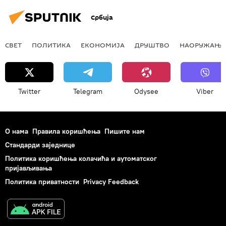
Србија
СВЕТ
ПОЛИТИКА
ЕКОНОМИЈА
ДРУШТВО
НАОРУЖАЊЕ
Twitter
Telegram
Odysee
Viber
О нама
Правила коришћења
Пишите нам
Стандарди заједнице
Политика коришћења колачића и аутоматског
пријављивања
Политика приватности
Privacy Feedback