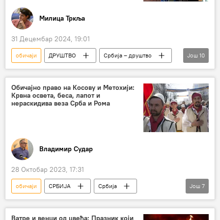
Милица Тркља
31 Децембар 2024, 19:01
обичаји
ДРУШТВО
Србија – друштво
Још
10
традиција
историја
Божић
Нова година
етнолог
Обичајно право на Косову и Метохији:
Крвна освета, беса, лапот и
Весна Марјановић
прошлост
нераскидива веза Срба и Рома
Вавилон
Деда Мраз
Кока-Кола
Владимир Судар
28 Октобар 2023, 17:31
обичаји
СРБИЈА
Србија
Још
7
Србија – друштво
Косово и Метохија (КиМ)
Срби
Албанци
Роми
Ватре и венци од цвећа: Празник који