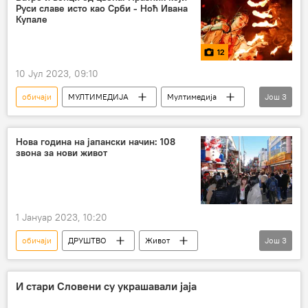
Руси славе исто као Срби - Ноћ Ивана
Горанци
Анализе и мишљења
Купале
12
10 Јул 2023, 09:10
обичаји
МУЛТИМЕДИЈА
Мултимедија
Још
3
Татарстан
празник
фото-галерија
Нова година на јапански начин: 108
звона за нови живот
1 Јануар 2023, 10:20
обичаји
ДРУШТВО
Живот
Још
3
Јапан
Нова година
Божић
празник
И стари Словени су украшавали јаја