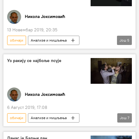
Никола Јоксимовић
13 Новембар 2019, 20:35
обичаји
Анализе и мишљења
Још
5
Коментари и Аналитика
свештеници
сахрана
традиција
православље
Уз ракију се најбоље псује
Никола Јоксимовић
6 Август 2019, 17:08
обичаји
Анализе и мишљења
Још
7
Коментари и Аналитика
ракија
псовке
бренд
брендирање
Данас је Бадњи дан