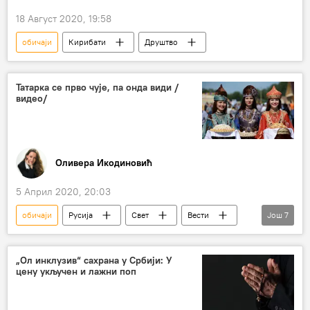
18 Август 2020, 19:58
обичаји
Кирибати
Друштво
Татарка се прво чује, па онда види /
видео/
Оливера Икодиновић
5 Април 2020, 20:03
обичаји
Русија
Свет
Вести
Још
7
Видео
Мултимедија
Татари
Казањ
специјалитети
кухиња
„Ол инклузив“ сахрана у Србији: У
цену укључен и лажни поп
Култура