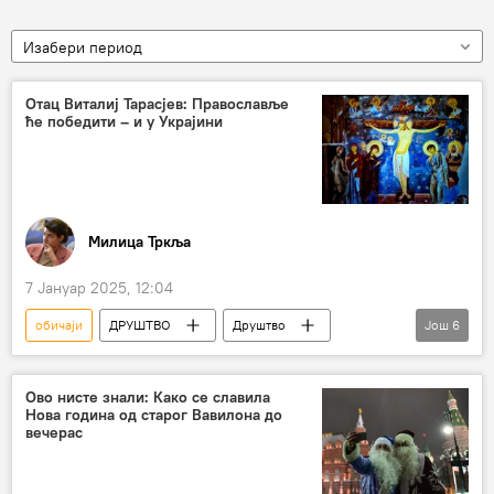
Изабери период
Отац Виталиј Тарасјев: Православље
ће победити – и у Украјини
Милица Тркља
7 Јануар 2025, 12:04
обичаји
ДРУШТВО
Друштво
Још
6
Србија
Русија
Виталиј Тарасјев
Божић
Совјетски Савез
Ово нисте знали: Како се славила
Нова година од старог Вавилона до
Нова година
вечерас