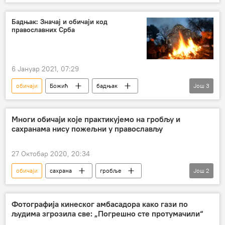
Бадњак: Значај и обичаји код
православних Срба
6 Јануар 2021, 07:29
обичаји
Божић
бадњак
Још
3
празници
Словени
Друштво
Многи обичаји које практикујемо на гробљу и
сахранама нису пожељни у православљу
27 Октобар 2020, 20:34
обичаји
сахрана
гробље
Још
2
православље
Друштво
Фотографија кинеског амбасадора како гази по
људима згрозила све: „Погрешно сте протумачили“