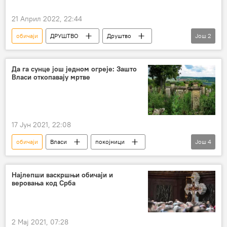
21 Април 2022, 22:44
обичаји
ДРУШТВО
Друштво
Још
2
Магазин
Ускрс
Да га сунце још једном огреје: Зашто
Власи откопавају мртве
17 Јун 2021, 22:08
обичаји
Власи
покојници
Још
4
етнолог
истраживање
Сунце
Друштво
Најлепши васкршњи обичаји и
веровања код Срба
2 Мај 2021, 07:28