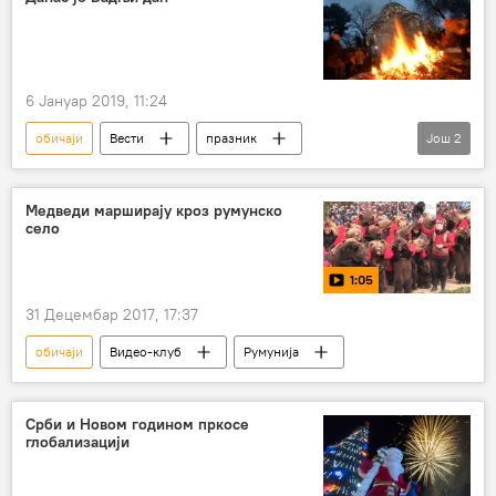
псовање
Америка
6 Јануар 2019, 11:24
обичаји
Вести
празник
Још
2
Бадњи дан
Друштво
Медведи марширају кроз румунско
село
1:05
31 Децембар 2017, 17:37
обичаји
Видео-клуб
Румунија
Срби и Новом годином пркосе
глобализацији