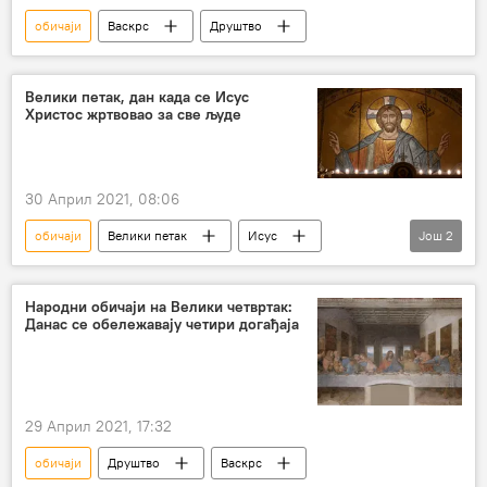
обичаји
Васкрс
Друштво
Велики петак, дан када се Исус
Христос жртвовао за све људе
30 Април 2021, 08:06
обичаји
Велики петак
Исус
Још
2
страдање
Друштво
Народни обичаји на Велики четвртак:
Данас се обележавају четири догађаја
29 Април 2021, 17:32
обичаји
Друштво
Васкрс