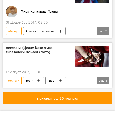
Мира Канкараш Тркља
31 Децембар 2017, 08:00
обичаји
Анализе и мишљења
Још
11
Коментари и Аналитика
Србија
Весна Марјановић
традиција
Аскеза и ајфони: Како живе
тибетански монаси (фото)
глобализација
Божић
Деда Мраз
дочекивање Нове године
јулијански календар
комерцијализација
17 Август 2017, 20:31
Божићна куповина
обичаји
Вести
Тибет
Још
8
мобилни телефон
будизам
монаси
пустињак
Религија
прикажи још 20 чланака
аскетски живот
геџети
Друштво