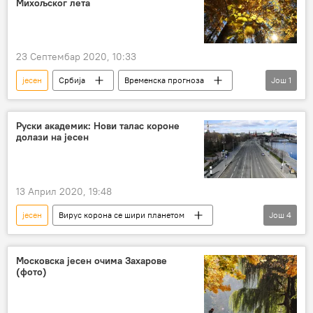
Михољског лета
23 Септембар 2020, 10:33
јесен
Србија
Временска прогноза
Још
1
Друштво
Руски академик: Нови талас короне
долази на јесен
13 Април 2020, 19:48
јесен
Вирус корона се шири планетом
Још
4
Русија
Свет
Вести
вирус корона
Московска јесен очима Захарове
(фото)