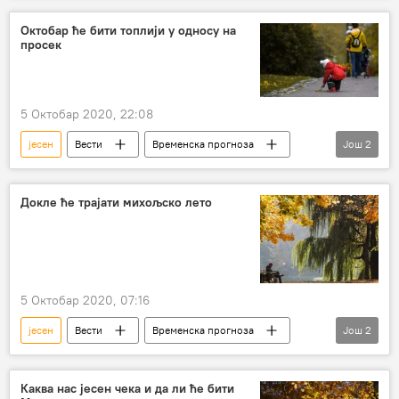
Октобар ће бити топлији у односу на
просек
5 Октобар 2020, 22:08
јесен
Вести
Временска прогноза
Још
2
РХМЗ
октобар
Докле ће трајати михољско лето
5 Октобар 2020, 07:16
јесен
Вести
Временска прогноза
Још
2
РХМЗ
Друштво
Каква нас јесен чека и да ли ће бити