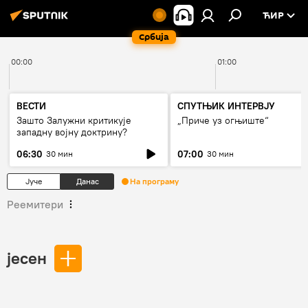
ЋИР
Србија
00:00
01:00
ВЕСТИ
СПУТЊИК ИНТЕРВЈУ
Зашто Залужни критикује
„Приче уз огњиште“
западну војну доктрину?
06:30
07:00
30 мин
30 мин
Јуче
Данас
На програму
Реемитери
јесен