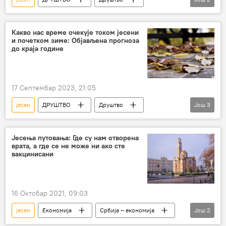
Србија – друштво
Временска прогноза
Какво нас време очекује током јесени
и почетком зиме: Објављена прогноза
до краја године
17 Септембар 2023, 21:05
јесен
ДРУШТВО
Друштво
Још
3
Србија – друштво
Временска прогноза
РХМЗ
Јесења путовања: Где су нам отворена
врата, а где се не може ни ако сте
вакцинисани
16 Октобар 2021, 09:03
јесен
Економија
Србија – економија
Још
2
Туризам и трговина
ЕКОНОМИЈА