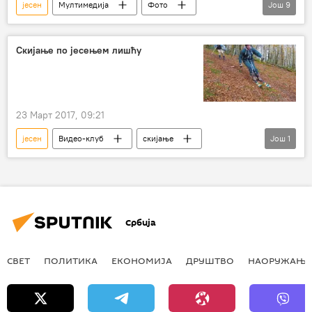
јесен
Мултимедија
Фото
Још
9
Краснојарск
Мурманск
Карелија
Тува
Перм
Хакасија
Скијање по јесењем лишћу
пејзаж
пејзажи
фото-галерија
23 Март 2017, 09:21
јесен
Видео-клуб
скијање
Још
1
шума
лишће
Србија
СВЕТ
ПОЛИТИКА
ЕКОНОМИЈА
ДРУШТВО
НАОРУЖАЊЕ