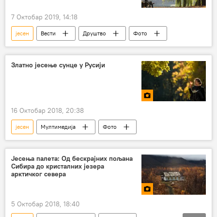
7 Октобар 2019, 14:18
јесен
Вести
Друштво
Фото
Златно јесење сунце у Русији
16 Октобар 2018, 20:38
јесен
Мултимедија
Фото
Јесења палета: Од бескрајних пољана
Сибира до кристалних језера
арктичког севера
5 Октобар 2018, 18:40