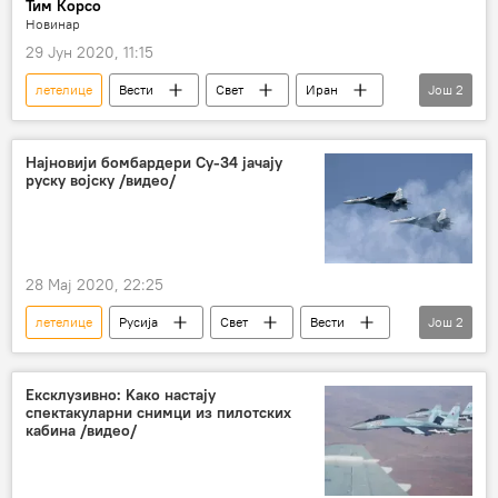
Тим Корсо
Новинар
29 Јун 2020, 11:15
летелице
Вести
Свет
Иран
Још
2
Дронови
Војска и наоружање
Најновији бомбардери Су-34 јачају
руску војску /видео/
28 Мај 2020, 22:25
летелице
Русија
Свет
Вести
Још
2
Су-34
Ваздушно-космичке снаге РФ
Ексклузивно: Kако настају
спектакуларни снимци из пилотских
кабина /видео/