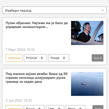
Изабери период
Путин објаснио: Најтеже ми је било да
управљам хеликоптером...
7 Март 2024, 13:10
летелице
РУСИЈА
Русија
Још
4
Владимир Путин
хеликоптер
Русија – друштво
војна авијација
Под маском војних вежби: Више од 50
страних летелица шпијунирало руске
границе за седам дана
2 Јул 2021, 10:57
летелице
Русија
Свет
Вести
Још
1