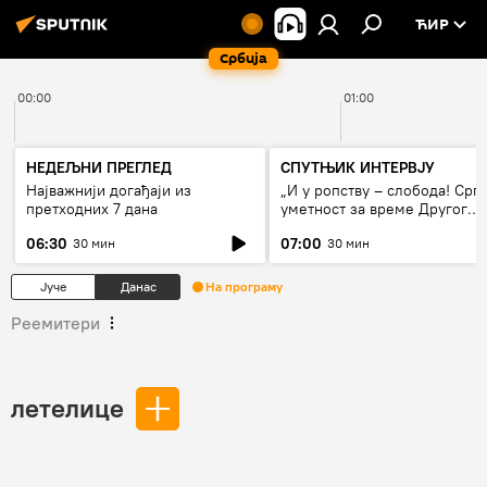
ЋИР
Србија
00:00
01:00
НЕДЕЉНИ ПРЕГЛЕД
СПУТЊИК ИНТЕРВЈУ
Најважнији догађаји из
„И у ропству – слобода! Срп
претходних 7 дана
уметност за време Другог
светског рата“
06:30
07:00
30 мин
30 мин
Јуче
Данас
На програму
Реемитери
летелице