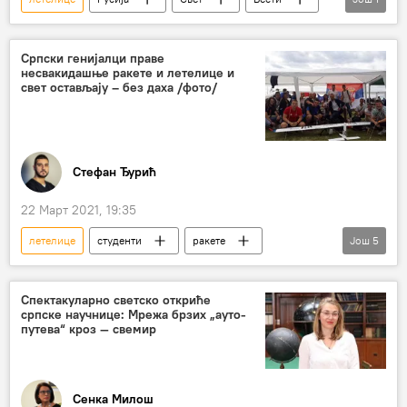
шпијунирање
Српски генијалци праве
несвакидашње ракете и летелице и
свет остављају – без даха /фото/
Стефан Ђурић
22 Март 2021, 19:35
летелице
студенти
ракете
Још
5
Беоавиа
Наука
Србија – друштво
Изуми и открића
Друштво
Спектакуларно светско откриће
српске научнице: Мрежа брзих „ауто-
путева“ кроз — свемир
Сенка Милош