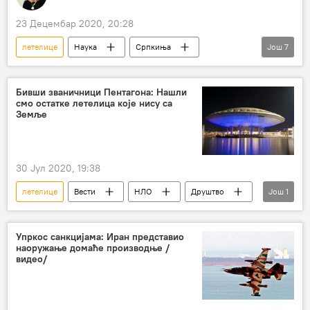
23 Децембар 2020, 20:28
летелице
Наука
Српкиња
Још
7
откриће
Свемир
ауто путеви
брзина
Сунчев систем
НАСА
Бивши званичници Пентагона: Нашли
смо остатке летелица које нису са
Друштво
Земље
30 Јул 2020, 19:38
летелице
Вести
НЛО
Друштво
Још
1
ванземаљци
Упркос санкцијама: Иран представио
наоружање домаће производње /
видео/