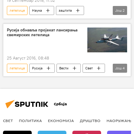
19 Септембар 2018, 11:52
летелице
Наука
заштита
Још
2
Друштво
Свемир
Русија обнавља пројекат лансирањa
свемирских летелица
25 Август 2016, 08:48
летелице
Русија
Вести
Свет
Још
4
Свемир
Енергија буран
лансирање
Војска и наоружање
Србија
СВЕТ
ПОЛИТИКА
ЕКОНОМИЈА
ДРУШТВО
НАОРУЖАЊЕ