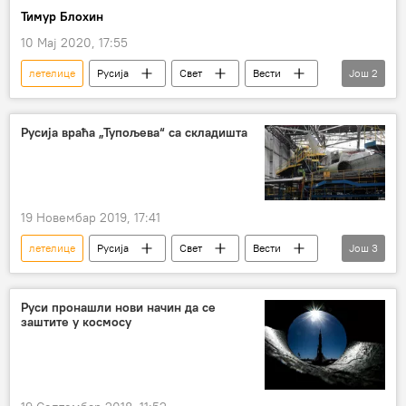
Тимур Блохин
10 Мај 2020, 17:55
летелице
Русија
Свет
Вести
Још
2
блогер
руско ваздухопловство
Русија враћа „Тупољева“ са складишта
19 Новембар 2019, 17:41
летелице
Русија
Свет
Вести
Још
3
Тупољев
Б-52
бомбардер Б-52
Руси пронашли нови начин да се
заштите у космосу