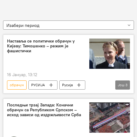
Изабери период
Наставља се политички обрачун у
Кијеву: Тимошенко – режим је
фашистички
16 Јануар, 13:12
обрачун
РУСИЈА
Русија
Још
3
Украјина
Јулија Тимошенко
Владимир Зеленски
Последњи трзај Запада: Коначни
обрачун са Републиком Српском –
исход зависи од издржљивости Срба