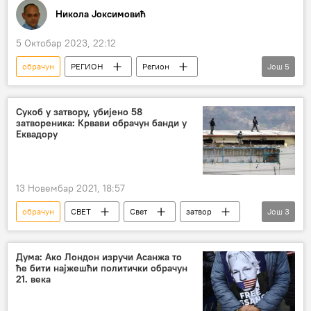
Никола Јоксимовић
5 Октобар 2023, 22:12
обрачун
РЕГИОН
Регион
Још
5
Регион – политика
Република Српска (РС)
Босна и Херцеговина (БиХ)
трибина
Сукоб у затвору, убијено 58
затвореника: Крвави обрачун банди у
Запад
Еквадору
13 Новембар 2021, 18:57
обрачун
СВЕТ
Свет
затвор
Још
3
Еквадор
банде
Свет – политика
Дума: Ако Лондон изручи Асанжа то
ће бити најжешћи политички обрачун
21. века