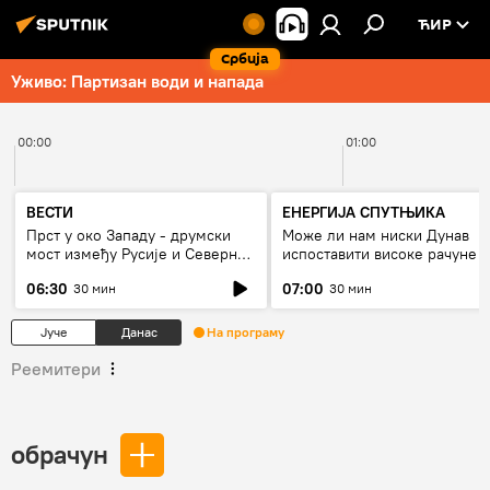
ЋИР
Србија
Уживо: Партизан води и напада
00:00
01:00
ВЕСТИ
ЕНЕРГИЈА СПУТЊИКА
Прст у око Западу - друмски
Може ли нам ниски Дунав
мост између Русије и Северне
испоставити високе рачуне з
Кореје
струју, или рестрикције
06:30
07:00
30 мин
30 мин
Јуче
Данас
На програму
Реемитери
обрачун