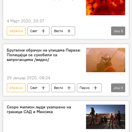
4 Март 2020, 20:37
обрачун
Свет
Вести
Још
3
Подгорица
бомба
Црна Гора
Регион
Брутални обрачун на улицама Париза:
Полицајци се сукобили са
ватрогасцима /видео/
29 Јануар 2020, 08:24
обрачун
Свет
Вести
Париз
Још
3
ватрогасци
полиција
бруталност
Скоро милион људи ухапшено на
граници САД и Мексика