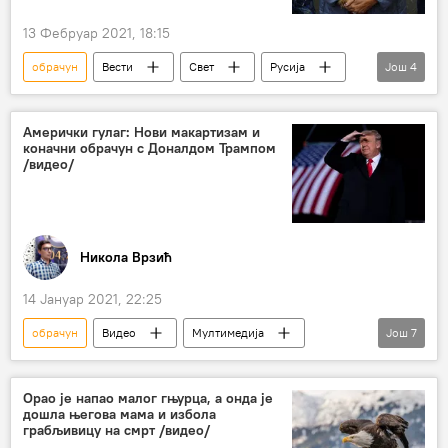
13 Фебруар 2021, 18:15
обрачун
Вести
Свет
Русија
Још
4
изручење
Џулијан Асанж
Државна дума Русије
Америка
Амерички гулаг: Нови макартизам и
коначни обрачун с Доналдом Трампом
/видео/
Никола Врзић
14 Јануар 2021, 22:25
обрачун
Видео
Мултимедија
Још
7
Анализе и мишљења
Радио
Америка
Доналд Трамп
опозив
Орао је напао малог гњурца, а онда је
дошла његова мама и избола
Никола Врзић
грабљивицу на смрт /видео/