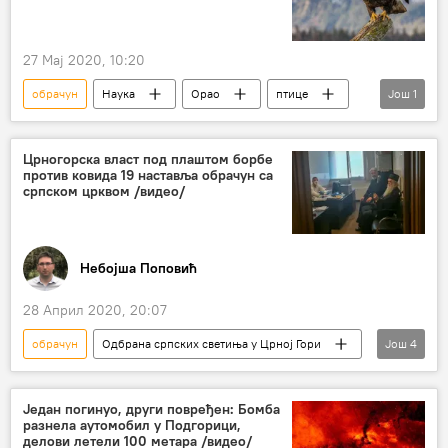
Нови Спутњик поредак с Николом Врзићем
27 Мај 2020, 10:20
обрачун
Наука
Орао
птице
Још
1
Друштво
Црногорска власт под плаштом борбе
против ковида 19 наставља обрачун са
српском црквом /видео/
Небојша Поповић
28 Април 2020, 20:07
обрачун
Одбрана српских светиња у Црној Гори
Још
4
Анализе и мишљења
Црна Гора
саслушање
Српска православна црква
Један погинуо, други повређен: Бомба
разнела аутомобил у Подгорици,
делови летели 100 метара /видео/