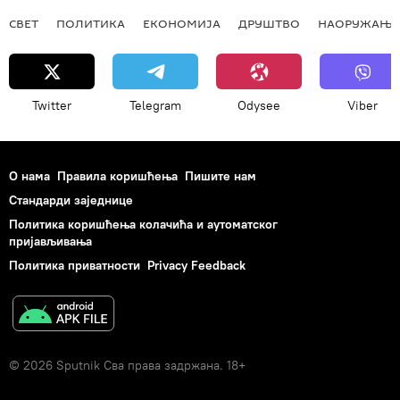
СВЕТ
ПОЛИТИКА
ЕКОНОМИЈА
ДРУШТВО
НАОРУЖАЊЕ
Twitter
Telegram
Odysee
Viber
О нама
Правила коришћења
Пишите нам
Стандарди заједнице
Политика коришћења колачића и аутоматског
пријављивања
Политика приватности
Privacy Feedback
© 2026 Sputnik Сва права задржана. 18+