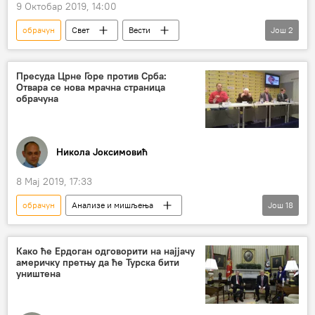
9 Октобар 2019, 14:00
обрачун
Свет
Вести
Још
2
Доналд Трамп
Мексико
Пресуда Црне Горе против Срба:
Отвара се нова мрачна страница
обрачуна
Никола Јоксимовић
8 Мај 2019, 17:33
обрачун
Анализе и мишљења
Још
18
Коментари и Аналитика
Србија
Црна Гора
Матија Бећковић
Како ће Ердоган одговорити на најјачу
америчку претњу да ће Турска бити
Чедомир Антић
Андрија Мандић
уништена
Александар Раковић
Милан Кнежевић
Михаило Чађеновић