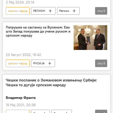
2 Мај 2024, 20:14
српски народ
РЕГИОН
Регион
Још
5
Регион – политика
Милорад Додик
суђење
политичко суђење
Патрушев на састанку са Вулином: Ево
шта Запад покушава да учини руском и
монтирани процес
српском народу
23 Август 2022, 16:42
српски народ
РУСИЈА
Још
5
Русија – политика
Србија
Александар Вулин
Запад
задатак
Чешки посланик о Земановом извињењу Србији:
Чешка то дугује српском народу
Свет
Владимир Франта
19 Мај 2021, 20:38