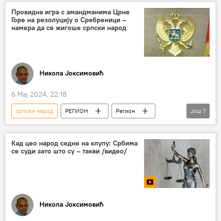
Сребреница
Запад
Провидна игра с амандманима Црне
Горе на резолуцију о Сребреници –
Марија Захарова
сукоб
намера да се жигоше српски народ
Никола Јоксимовић
6 Мај 2024, 22:18
српски народ
РЕГИОН
Регион
Још
7
Регион – политика
Црна Гора
амандмани
резолуција
Кад цео народ седне на клупу: Србима
се суди зато што су – такви /видео/
резолуција о геноциду
резолуција УН
Сребреница
Никола Јоксимовић