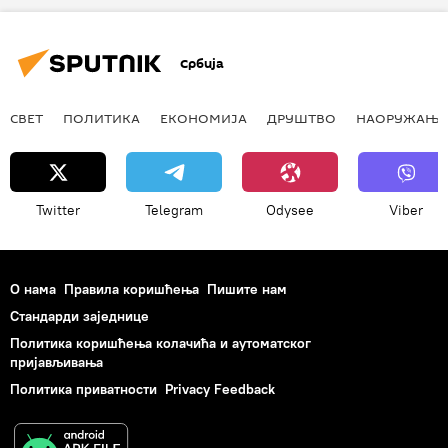
разбијање Југославије
историја
Друштво
Србија
СВЕТ
ПОЛИТИКА
ЕКОНОМИЈА
ДРУШТВО
НАОРУЖАЊЕ
Twitter
Telegram
Odysee
Viber
О нама
Правила коришћења
Пишите нам
Стандарди заједнице
Политика коришћења колачића и аутоматског
пријављивања
Политика приватности
Privacy Feedback