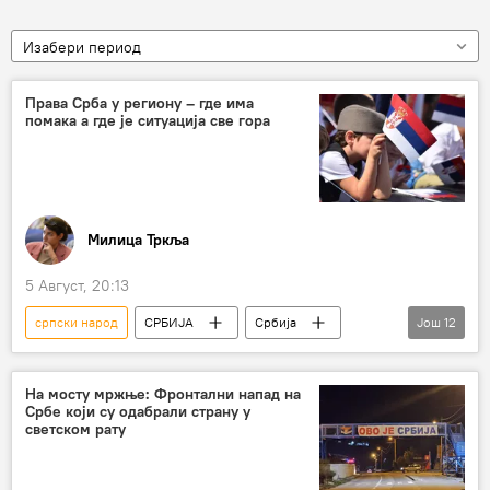
Изабери период
Права Срба у региону – где има
помака а где је ситуација све гора
Милица Тркља
5 Август, 20:13
српски народ
СРБИЈА
Србија
Још
12
Регион
извештај
права Срба
Срби у Хрватској
Срби у Црној Гори
На мосту мржње: Фронтални напад на
Србе који су одабрали страну у
Република Српска (РС)
светском рату
Косово и Метохија (КиМ)
Северна Македонија
Румунија