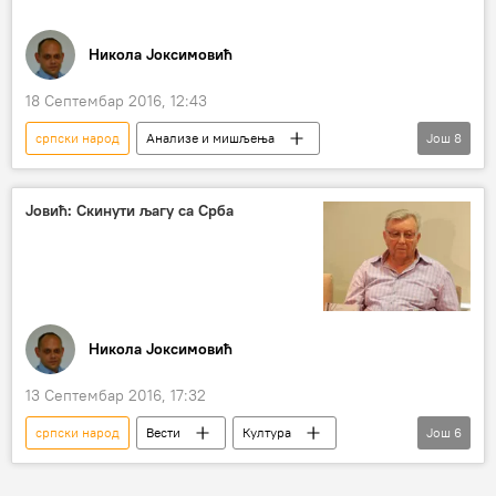
"Сребрни витез"
награда
роман
Никола Јоксимовић
судбина
проза
18 Септембар 2016, 12:43
српски народ
Анализе и мишљења
Још
8
Коментари и Аналитика
Спутњик интервју
Радио
Србија
СФРЈ
Јовић: Скинути љагу са Срба
Борисав Јовић
СКЈ
истина
Никола Јоксимовић
13 Септембар 2016, 17:32
српски народ
Вести
Култура
Још
6
Србија
СФРЈ
Борисав Јовић