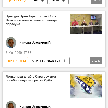
српски народ
Свет
Вести
Још
6
Милош Земан
извињење
СРЈ
дуг
Европа
Чешка
Пресуда Црне Горе против Срба:
Отвара се нова мрачна страница
обрачуна
Никола Јоксимовић
8 Мај 2019, 17:33
српски народ
Анализе и мишљења
Још
18
Коментари и Аналитика
Србија
Црна Гора
Матија Бећковић
Лондонски штаб у Сарајеву има
посебан задатак против Срба
Чедомир Антић
Андрија Мандић
Александар Раковић
Милан Кнежевић
Михаило Чађеновић
пресуда у афери "Државни удар"
обрачун
Никола Јоксимовић