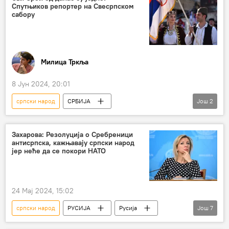
Спутњиков репортер на Свесрпском
сабору
Милица Тркља
8 Јун 2024, 20:01
српски народ
СРБИЈА
Још
2
Србија – друштво
Република Српска (РС)
Трг Републике
Захарова: Резолуција о Сребреници
антисрпска, кажњавају српски народ
јер неће да се покори НАТО
24 Мај 2024, 15:02
српски народ
РУСИЈА
Русија
Још
7
Србија
резолуција
геноцид