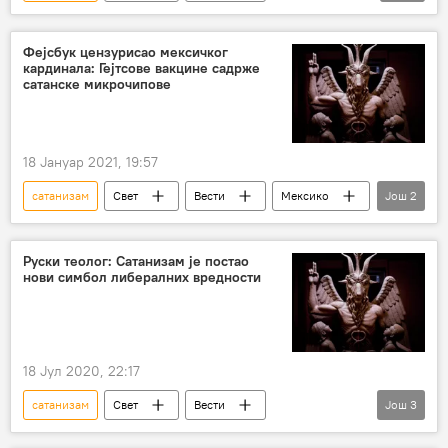
Аустралија
Фејсбук цензурисао мексичког
кардинала: Гејтсове вакцине садрже
сатанске микрочипове
18 Јануар 2021, 19:57
сатанизам
Свет
Вести
Мексико
Још
2
кардинал
Бил Гејтс
Руски теолог: Сатанизам је постао
нови симбол либералних вредности
18 Јул 2020, 22:17
сатанизам
Свет
Вести
Још
3
сатанисти
САД
Мисисипи