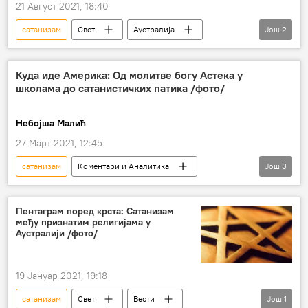
21 Август 2021, 18:40
сатанизам
Свет
Аустралија
Још
2
телевизија
Друштво
Куда иде Америка: Од молитве богу Астека у
школама до сатанистичких патика /фото/
Небојша Малић
27 Март 2021, 12:45
сатанизам
Коментари и Аналитика
Још
3
Анализе и мишљења
Астеци
САД
Пентаграм поред крста: Сатанизам
међу признатим религијама у
Аустралији /фото/
19 Јануар 2021, 19:18
сатанизам
Свет
Вести
Још
1