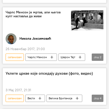
Интервјуи
Култура
Србија
Београд
Доналд Трамп
Чарлс Менсон је мртав, али његов
култ наставља да живи
Ким Кардашијан
Мирјана Бобић Мојсиловић
Алистер Кроули
жена
Никола Јоксимовић
Хришћанство
новинарство
мушкарац
мушко-женски односи
26 Новембар 2017, 21:00
Књижевност
ислам
сатанизам
Чарлс Менсон
Шерон Тејт
Још
2
сатанисти
Друштво
Уклете цркве које опседају духови (фото, видео)
3 Мај 2017, 21:31
сатанизам
Вести
Велика Британија
Још
4
Вудро Вилсон
духови
Цркве