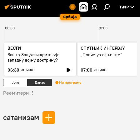
ЋИР
Србија
00:00
01:00
ВЕСТИ
СПУТЊИК ИНТЕРВЈУ
Зашто Залужни критикује
„Приче уз огњиште“
западну војну доктрину?
06:30
07:00
30 мин
30 мин
Јуче
Данас
На програму
Реемитери
сатанизам