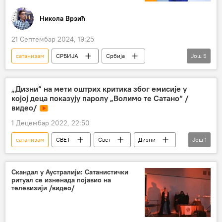
Никола Врзић
21 Септембар 2024, 19:25
сатанизам
СРБИЈА
Србија
Још
5
Србија – политика
Нови Спутњик поредак с Николом Врзићем
„Дизни“ на мети оштрих критика због емисије у
којој деца показују паролу „Волимо те Сатано“ /
Анализе и мишљења
Хришћанство
видео/
Олимпијске игре
1 Децембар 2022, 22:50
сатанизам
СВЕТ
Свет
Дизни
Још
1
деца
Скандал у Аустралији: Сатанистички
ритуал се изненада појавио на
телевизији /видео/