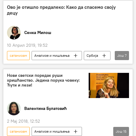
ЛГБТ
Ово је отишло предалеко: Како да спасемо своју
децу
Сенка Милош
10 Април 2019, 19:52
сатанизам
Анализе и мишљења
Србија
Још
7
Влајко Пановић
деца
порнографија
забрана
зависност
Нови светски поредак руши
хришћанство. Једина порука човеку:
адреналин
видео-игрица
Ћути и лези!
Валентина Булатовић
2 Мај 2018, 12:52
сатанизам
Анализе и мишљења
Још
15