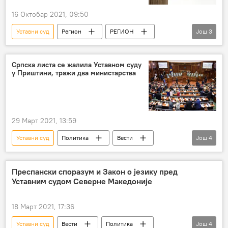
16 Октобар 2021, 09:50
Уставни суд
Регион
РЕГИОН
Још
3
Ћирилица
Република Српска (РС)
Регион – политика
Српска листа се жалила Уставном суду
у Приштини, тражи два министарства
29 Март 2021, 13:59
Уставни суд
Политика
Вести
Још
4
Српска листа
Приштина
жалба
Косово и Метохија (КиМ)
Преспански споразум и Закон о језику пред
Уставним судом Северне Македоније
18 Март 2021, 17:36
Уставни суд
Вести
Политика
Још
4