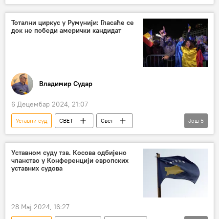
Свет – политика
Румунија
председнички избори
НАТО
Тотални циркус у Румунији: Гласаће се
док не победи амерички кандидат
диктатура
Анализе и мишљења
Владимир Судар
6 Децембар 2024, 21:07
Уставни суд
СВЕТ
Свет
Још
5
Свет – политика
Румунија
председнички избори
САД
Уставном суду тзв. Косова одбијено
чланство у Конференцији европских
Анализе и мишљења
уставних судова
28 Мај 2024, 16:27