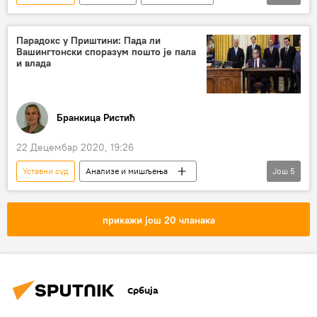
Свет
Преспански споразум
Северна Македонија
Регион
Парадокс у Приштини: Пада ли
Вашингтонски споразум пошто је пала
и влада
Бранкица Ристић
22 Децембар 2020, 19:26
Уставни суд
Анализе и мишљења
Још
5
Авдулах Хоти
Вашингтон
одлука
пад владе
Косово и Метохија (КиМ)
прикажи још 20 чланака
Србија