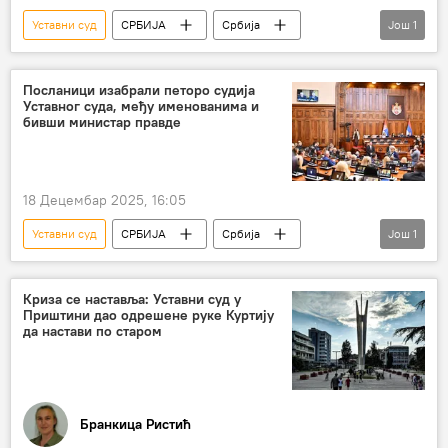
Уставни суд
СРБИЈА
Србија
Још
1
Србија – политика
Посланици изабрали петоро судија
Уставног суда, међу именованима и
бивши министар правде
18 Децембар 2025, 16:05
Уставни суд
СРБИЈА
Србија
Још
1
Србија – политика
Криза се наставља: Уставни суд у
Приштини дао одрешене руке Куртију
да настави по старом
Бранкица Ристић