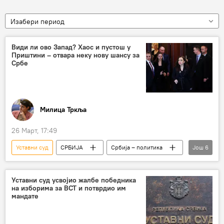
Изабери период
Види ли ово Запад? Хаос и пустош у
Приштини – отвара неку нову шансу за
Србе
Милица Тркља
26 Март, 17:49
Уставни суд
СРБИЈА
Србија – политика
Још
6
Косово и Метохија (КиМ)
Приштина
Вјоса Османи
Аљбин Курти
Уставни суд усвојио жалбе победника
на изборима за ВСТ и потврдио им
парламент
избори
мандате