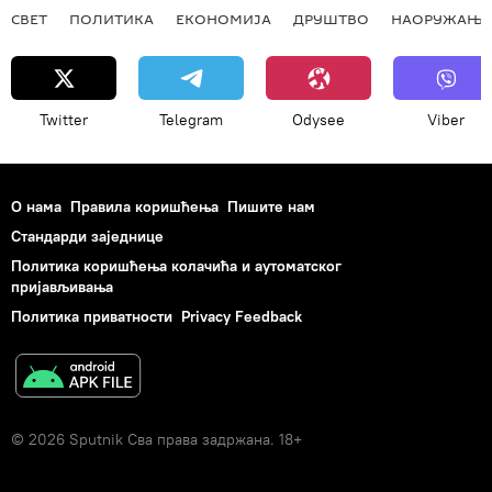
СВЕТ
ПОЛИТИКА
ЕКОНОМИЈА
ДРУШТВО
НАОРУЖАЊЕ
Twitter
Telegram
Odysee
Viber
О нама
Правила коришћења
Пишите нам
Стандарди заједнице
Политика коришћења колачића и аутоматског
пријављивања
Политика приватности
Privacy Feedback
© 2026 Sputnik Сва права задржана. 18+