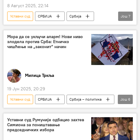
8 Август 2025, 22:14
Уставни суд
СРБИЈА
Србија
Још
7
Србија – политика
Косово и Метохија (КиМ)
Аљбин Курти
Мора да се укључи аларм! Нови ниво
злодела против Срба: Етничко
парламент
парламентарна криза
чишћење на „законит“ начин
Уставни суд Косова
Анализе и мишљења
Милица Тркља
19 Јун 2025, 20:29
Уставни суд
СРБИЈА
Србија – политика
Још
6
Косово и Метохија (КиМ)
Албанци
Аљбин Курти
депортација
Уставни суд Румуније одбацио захтев
Симиона за поништавање
Срби са КиМ
хапшења
председничких избора