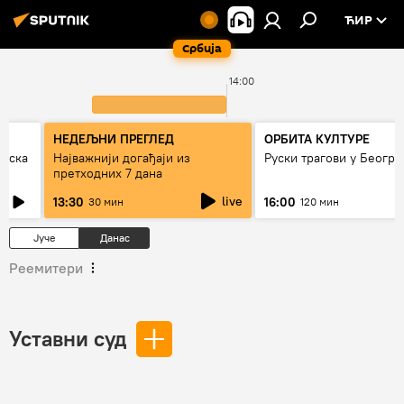
ЋИР
Србија
14:00
НЕДЕЉНИ ПРЕГЛЕД
ОРБИТА КУЛТУРЕ
рпска
Најважнији догађаји из
Руски трагови у Београ
претходних 7 дана
live
13:30
16:00
30 мин
120 мин
Јуче
Данас
Реемитери
Уставни суд