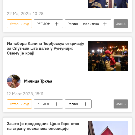
22 Мај 2025, 10:28
Уставни суд
РЕГИОН
Регион – политика
Још
4
Регион
Регион (шире)
Румунија
председнички избори
Из табора Калина Ђорђескуа откривају
за Спутњик шта даље у Румунији:
Свему је крај!
Милица Тркља
12 Март 2025, 18:11
Уставни суд
РЕГИОН
Регион
Још
6
Румунија
Калин Ђорђеску
Европска унија (ЕУ)
Џорџ Сорош
Зашто је председник Црне Горе стао
на страну посланика опозиције
глобалисти
избори