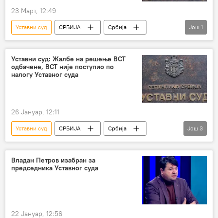
23 Март, 12:49
Уставни суд
СРБИЈА
Србија
Још
1
Србија – политика
Уставни суд: Жалбе на решење ВСТ
одбачене, ВСТ није поступио по
налогу Уставног суда
26 Јануар, 12:11
Уставни суд
СРБИЈА
Србија
Још
3
Србија – друштво
Србија – политика
Друштво
Владан Петров изабран за
председника Уставног суда
22 Јануар, 12:56