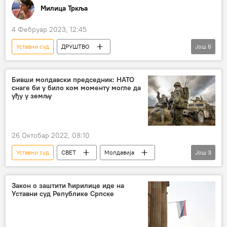
Милица Тркља
4 Фебруар 2023, 12:45
Уставни суд
ДРУШТВО
Још
6
Србија – друштво
медицина
трансплантација органа
трговина органима
Бивши молдавски председник: НАТО
снаге би у било ком моменту могле да
донорска картица
донори
уђу у земљу
Бранкица Јанковић
26 Октобар 2022, 08:10
Уставни суд
СВЕТ
Молдавија
Још
3
НАТО
Игор Додон
Европска унија (ЕУ)
Закон о заштити ћирилице иде на
Уставни суд Републике Српске