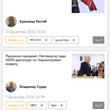
Бранкица Ристић
21 Децембар 2024, 10:25
Уставни суд
РЕГИОН
Црна Гора
Још
7
Регион
Регион – политика
смена режима
Румунски сценарио: Наговештај пада
НАТО-диктатуре по Чаушескуовом
ДПС (Демократска партија социјалста, Црна Гора)
моделу
судије
корупција
Јаков Милатовић
Владимир Судар
7 Децембар 2024, 22:34
Уставни суд
СВЕТ
Свет
Још
6