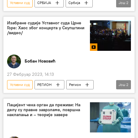
Уставни суд
СРБИЈА
Србија
Још
2
Србија – политика
Косово и Метохија (КиМ)
Изабране судије Уставног суда Црне
Горе: Хаос због концерта у Скупштини
/видео/
Бобан Нововић
27 Фебруар 2023, 14:13
Уставни суд
РЕГИОН
Регион
Још
2
Регион – политика
Црна Гора
Пацијент чека орган да преживи: На
делу су правне заврзламе, површна
наклапања и – теорије завере