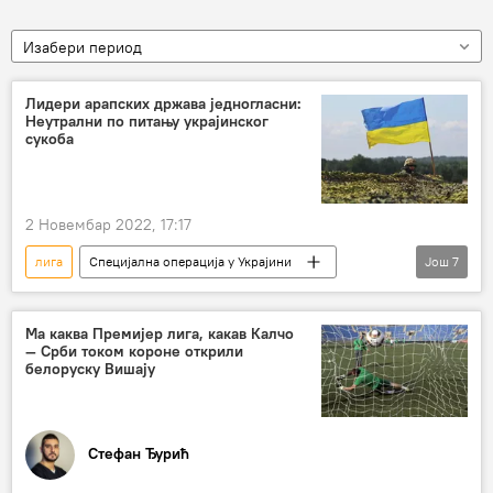
Изабери период
Лидери арапских држава једногласни:
Неутрални по питању украјинског
сукоба
2 Новембар 2022, 17:17
лига
Специјална операција у Украјини
Још
7
Специјална војна операција у Украјини – вести
сукоб
Арапске земље
самит
Ма каква Премијер лига, какав Калчо
— Срби током короне открили
саопштење
неутралност
Украјина
белоруску Вишају
Стефан Ђурић