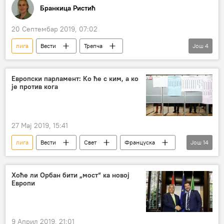
Бранкица Ристић
20 Септембар 2019, 07:02
лига
Вести
Трепча
Још
4
фудбалска утакмица
забрана уласка на Косово
УЕФА
Европски парламент: Ко ће с ким, а ко
је против кога
ФИФА
27 Мај 2019, 15:41
лига
Вести
Свет
Француска
Још
14
Велика Британија
Италија
Шпанија
Каталонија
Хоће ли Орбан бити „мост“ ка новој
Европи
Франсоа Оланд
Марин Ле Пен
Карлес Пуђдемон
Најџел Фараж
Матео Салвини
Европска унија (ЕУ)
9 Април 2019, 21:01