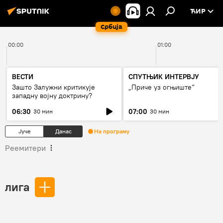
ЋИР
Србија
00:00
01:00
ВЕСТИ
СПУТЊИК ИНТЕРВЈУ
Зашто Залужни критикује
„Приче уз огњиште“
западну војну доктрину?
06:30
07:00
30 мин
30 мин
Јуче
Данас
На програму
Реемитери
лига