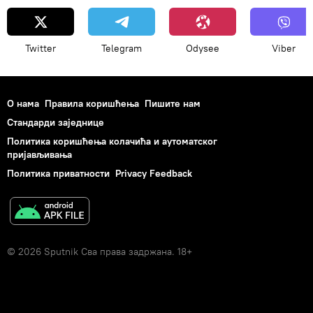
Европска унија (ЕУ)
Европски парламент
Алтернатива за Немачку
Twitter
Telegram
Odysee
Viber
избори за Европски парламент у мају 2019
кампања
мигрантска криза
Европа
Брегзит
О нама
Правила коришћења
Пишите нам
Стандарди заједнице
Политика коришћења колачића и аутоматског
пријављивања
Политика приватности
Privacy Feedback
© 2026 Sputnik Сва права задржана. 18+