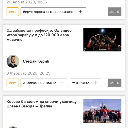
20 Април 2020, 18:36
лига
Вирус корона се шири планетом
Још
9
кладионица
кладионице
вирус корона
Вируси
Белорусија
Од забаве до професије: Од видео
игара зарађују и до 120.000 евра
клађење
Фудбал
Спорт
месечно
Друштво
Стефан Ђурић
3 Фебруар 2020, 20:29
лига
Анализе и мишљења
такмичење
Још
6
такмичења
Балкан
играње
игре
игра
видео-игрице
Косово би силом да спречи утакмицу
Црвена Звезда — Трепча