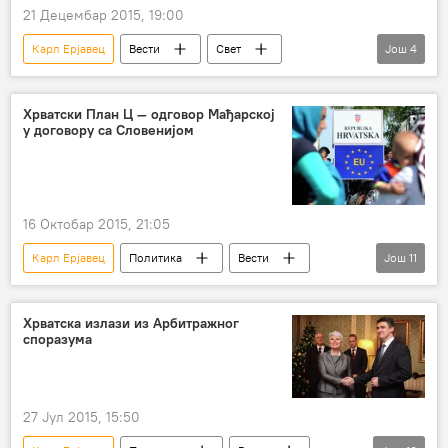
21 Децембар 2015, 19:00
Карл Ерјавец
Вести
Свет
Још
4
Словенија
геј брак
Регион
референдум
Хрватски План Ц — одговор Мађарској
у договору са Словенијом
16 Октобар 2015, 21:05
Карл Ерјавец
Политика
Вести
Још
11
Свет
Немачка
Мађарска
Аустрија
Словенија
Виктор Орбан
Хрватска излази из Арбитражног
споразума
Петер Сијарто
Зоран Милановић
затварање
Хрватска
Регион
27 Јул 2015, 15:50