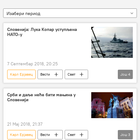
Изабери период
Словенија: Лука Копар уступљена
НАТО-у
7 Септембар 2018, 20:25
Карл Ерјавец
Вести
Свет
Још
4
Словенија
Јелко Кацин
НАТО
Европа
Срби и даље неће бити мањина у
Словенији
21 Мај 2018, 21:37
Карл Ерјавец
Вести
Свет
Још
3