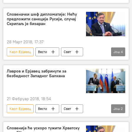
Словенија
националне мањине
Регион
Словеначки шеф дипломатије: Нећу
предложити санкције Русији, случај
Скрипаљ је бизаран
28 Март 2018, 17:37
Карл Ерјавец
Вести
Свет
Још
4
Словенија
Сергеј Скрипаљ
Регион
Европа
Лавров и Ерјавец забринути за
безбедност Западног Балкана
21 Фебруар 2018, 18:54
Карл Ерјавец
Вести
Свет
Још
2
Сергеј Лавров
Регион
Словенија ће ускоро тужити Хрватску