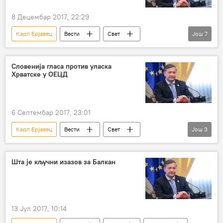
8 Децембар 2017, 22:29
Карл Ерјавец
Вести
Свет
Још
7
Словенија
Пирански залив
Јанез Јанша
Европска унија (ЕУ)
Словенија гласа против уласка
Хрватске у ОЕЦД
тужба
Хрватска
Регион
6 Септембар 2017, 23:01
Карл Ерјавец
Вести
Свет
Још
3
Словенија
Хрватска
Регион
Шта је кључни изазов за Балкан
13 Јул 2017, 10:14