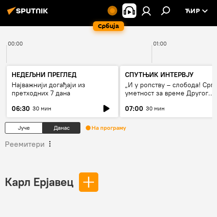
ЋИР
Србија
00:00
01:00
НЕДЕЉНИ ПРЕГЛЕД
СПУТЊИК ИНТЕРВЈУ
Најважнији догађаји из
„И у ропству – слобода! Срп
претходних 7 дана
уметност за време Другог
светског рата“
06:30
07:00
30 мин
30 мин
Јуче
Данас
На програму
Реемитери
Карл Ерјавец