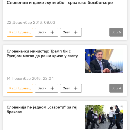
Димитриј Рупел
Андреј Пленковић
Словенци и даље љути због хрватске бомбоњере
ХДЗ
Међународни арбитражни суд
арбитража
Хрватска
Регион
22 Децембар 2016, 09:03
Карл Ерјавец
Вести
Свет
Још
5
Словенија
Краш
бомбоњера
Хрватска
Регион
Словеначки министар: Трамп би с
Русијом могао да реши кризе у свету
14 Новембар 2016, 22:04
Карл Ерјавец
Вести
Свет
Још
4
Словенија
Доналд Трамп
Европска унија (ЕУ)
Европа
Словенија ће једном „сазрети” за геј
бракове