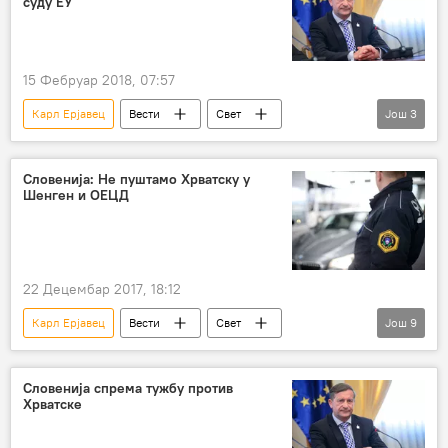
суду ЕУ
15 Фебруар 2018, 07:57
Карл Ерјавец
Вести
Свет
Још
3
Словенија
Хрватска
Регион
Словенија: Не пуштамо Хрватску у
Шенген и ОЕЦД
22 Децембар 2017, 18:12
Карл Ерјавец
Вести
Свет
Још
9
Словенија
Пирански залив
Миро Церар
Андреј Пленковић
Словенија спрема тужбу против
Хрватске
ОЕЦД
шенген
арбитража
Хрватска
Регион