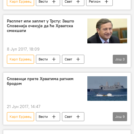
Карл Ерјавец
Вести
Свет
Регион
Расплет или заплет у Трсту: Зашто
Словенија очекује да ће Хрватска
смекшати
8 Јул 2017, 18:09
Карл Ерјавец
Вести
Свет
Још
3
Словенија
Хрватска
Регион
Словенци прете Хрватима ратним
бродом
21 Јун 2017, 14:47
Карл Ерјавец
Вести
Свет
Још
9
Словенија
Пирански залив