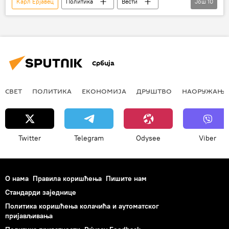
Карл Ерјавец
Политика
Вести
Још
10
Свет
Словенија
Зоран Милановић
Томислав Карамарко
Јадранка Косор
Миро Церар
Србија
Хрватски сабор
арбитража
Хрватска
Регион
СВЕТ
ПОЛИТИКА
ЕКОНОМИЈА
ДРУШТВО
НАОРУЖАЊЕ
Twitter
Telegram
Odysee
Viber
О нама
Правила коришћења
Пишите нам
Стандарди заједнице
Политика коришћења колачића и аутоматског
пријављивања