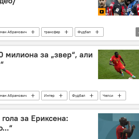
део/
ман Абрамович
трансфер
Фудбал
0 милиона за „звер“, али
“
ман Абрамович
Интер
Фудбал
Челси
 гола за Ериксена:
...“