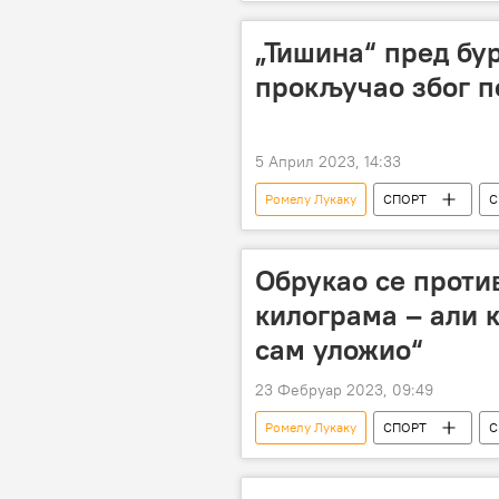
Спорт
Фудбал
„Тишина“ пред бу
прокључао због п
5 Април 2023, 14:33
Ромелу Лукаку
СПОРТ
С
Филип Костић
Обрукао се проти
килограма – али к
сам уложио“
23 Фебруар 2023, 09:49
Ромелу Лукаку
СПОРТ
С