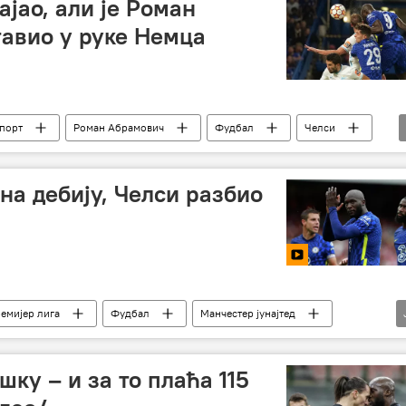
ајао, али је Роман
тавио у руке Немца
порт
Роман Абрамович
Фудбал
Челси
на дебију, Челси разбио
емијер лига
Фудбал
Манчестер јунајтед
ку – и за то плаћа 115