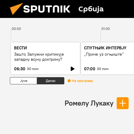
Србија
00:00
01:00
ВЕСТИ
СПУТЊИК ИНТЕРВЈУ
Зашто Залужни критикује
„Приче уз огњиште“
западну војну доктрину?
06:30
07:00
30 мин
30 мин
Јуче
Данас
На програму
Ромелу Лукаку