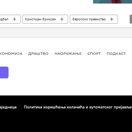
удбал
Кристијан Ериксен
Европско првенство
КОНОМИЈА
ДРУШТВО
НАОРУЖАЊЕ
СПОРТ
ПОДКАСТ
аједнице
Политика коришћења колачића и аутоматског пријављ