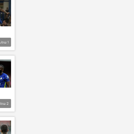
Још
1
Још
2