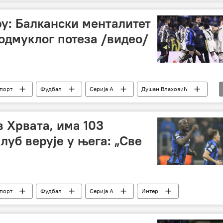
ру: Балкански менталитет
одмуклог потеза /видео/
порт
Фудбал
Серија А
Душан Влаховић
в Хрвата, има 103
луб верује у њега: „Све
порт
Фудбал
Серија А
Интер