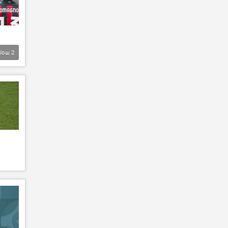
Још
2