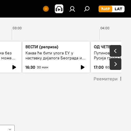
03:00
04:00
ВЕСТИ (реприза)
ОД ЧЕТВРТКА ДО 
ма без
Каква ће бити улога ЕУ у
Путинов нови војни
е може
наставку дијалога Београда и
Русија гради армиј
Приштине?
16:30
17:00
30 мин
60 мин
Реемитери