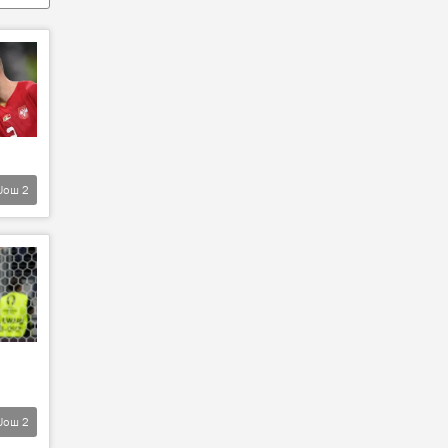
Још
2
Још
2