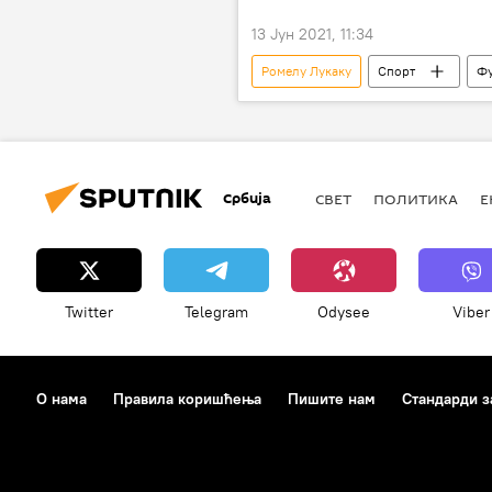
13 Јун 2021, 11:34
Ромелу Лукаку
Спорт
Ф
Европско првенство у фудбалу 2020
Србија
СВЕТ
ПОЛИТИКА
Е
Twitter
Telegram
Odysee
Viber
О нама
Правила коришћења
Пишите нам
Стандарди з