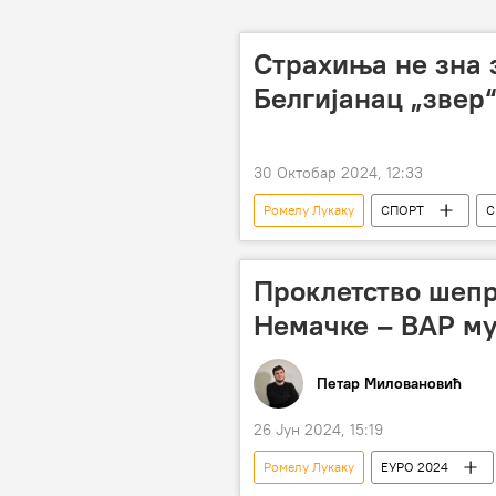
Страхиња не зна з
Белгијанац „звер“
30 Октобар 2024, 12:33
Ромелу Лукаку
СПОРТ
С
ФК Милан
Наполи
Проклетство шепр
Немачке – ВАР му
Петар Миловановић
26 Јун 2024, 15:19
Ромелу Лукаку
ЕУРО 2024