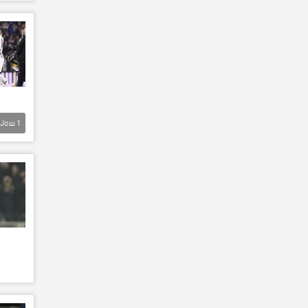
Још
1