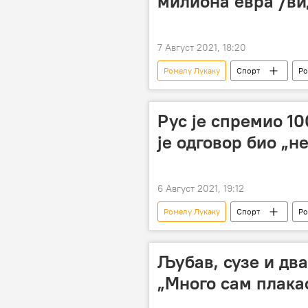
милиона евра /ви
7 Август 2021, 18:20
Ромелу Лукаку
Спорт
Ро
Марина Грановскаја
Челси
Рус је спремио 10
је одговор био „не
6 Август 2021, 19:12
Ромелу Лукаку
Спорт
Ро
Љубав, сузе и два
„Много сам плакао