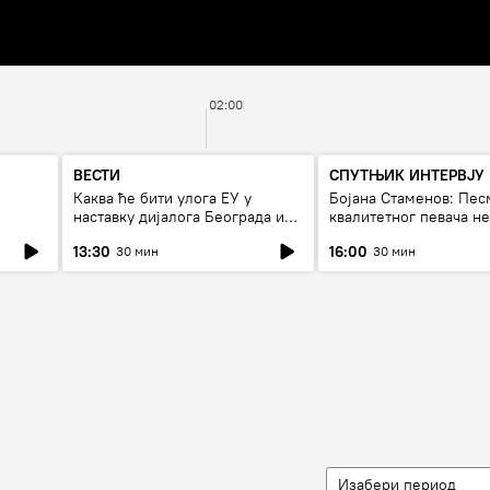
02:00
ВЕСТИ
СПУТЊИК ИНТЕРВЈУ
Каква ће бити улога ЕУ у
Бојана Стаменов: Пес
наставку дијалога Београда и
квалитетног певача н
Приштине?
дуго да живи
13:30
16:00
30 мин
30 мин
Изабери период