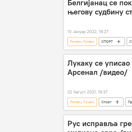
Белгијанац се пок
његову судбину с
10 Јануар 2022, 18:27
Ромелу Лукаку
СПОРТ
С
Томас Тухел
Лукаку се уписао 
Арсенал /видео/
22 Август 2021, 19:37
Ромелу Лукаку
Спорт
Пр
Лиге петице
Челси
Рус исправља греш