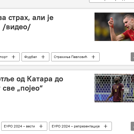
а страх, али је
 /видео/
порт
Фудбал
Страхиња Павловић
тље од Катара до
 све „појео“
ЕУРО 2024 – вести
ЕУРО 2024 – репрезентације