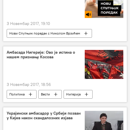
3 Новембар 2017, 19:10
Нови Спутњик поредак с Николом Врзићем
Радио
Амбасада Нигерије: Ово је истина о
нашем признању Косова
3 Новембар 2017, 18:56
Политика
Вести
Нигерија
Чиџиоке Макхарди Ани
независност
Косово и Метохија (КиМ)
Украјински амбасадор у Србији позван
у Кијев након скандалозних изјава