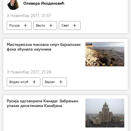
Оливера Икодиновић
3 Новембар 2017, 21:57
Русија
Вести
Свет
Москва
Спутњик
новинари
школа
Мистериозна масовна смрт бајкалских
фока збунила научнике
3 Новембар 2017, 21:28
Видео-клуб
Бајкал
Русија одговорила Канади: Забрањен
улазак десетинама Канађана