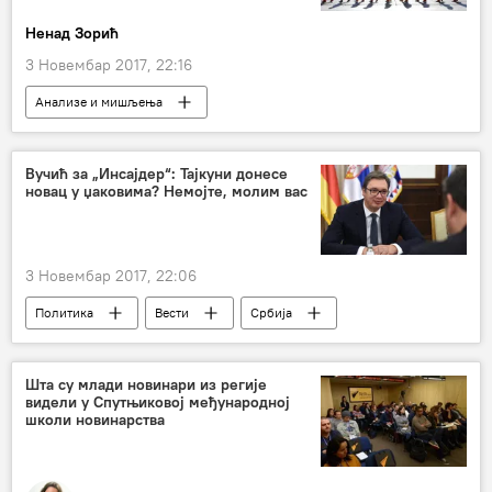
Ненад Зорић
3 Новембар 2017, 22:16
Анализе и мишљења
Коментари и Аналитика
војници
НАТО агресија
рат у Вијетнаму
Вучић за „Инсајдер“: Тајкуни донесе
новац у џаковима? Немојте, молим вас
ратни злочинац
Абу Граиб
међународни уговори
империја
Корејски рат
Америка
Гвантанамо
3 Новембар 2017, 22:06
Политика
Вести
Србија
Александар Вучић
Инсајдер
председник Србије
Шта су млади новинари из регије
видели у Спутњиковој међународној
школи новинарства