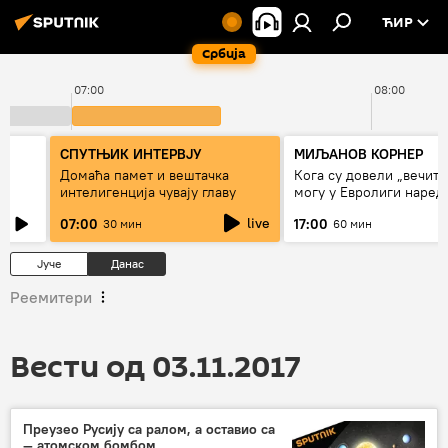
ЋИР
Србија
07:00
08:00
СПУТЊИК ИНТЕРВЈУ
МИЉАНОВ КОРНЕР
Домаћа памет и вештачка
Кога су довели „вечити
интелигенција чувају главу
могу у Евролиги наред
сезоне
live
07:00
17:00
30 мин
60 мин
Јуче
Данас
Реемитери
Вести од 03.11.2017
Преузео Русију са ралом, а оставио са
— атомском бомбом