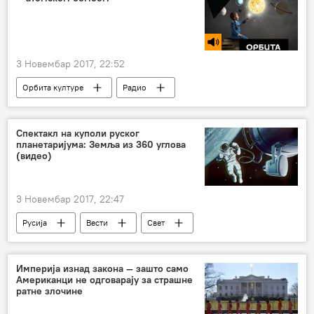
3 Новембар 2017, 22:52
Орбита културе
Радио
Спектакл на куполи руског
планетаријума: Земља из 360 углова
(видео)
3 Новембар 2017, 22:47
Русија
Вести
Свет
Алексеј Леонов
Томас Стафорд
РТ (медијска кућа „Русија данас“)
Империја изнад закона — зашто само
Американци не одговарају за страшне
Филм и серије
ратне злочине