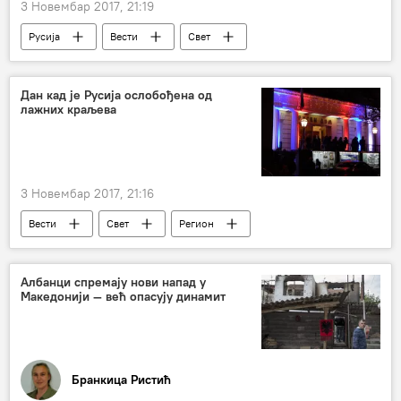
3 Новембар 2017, 21:19
Русија
Вести
Свет
Канада
Марија Захарова
одговор
санкције Русији
забрана уласка
Дан кад је Русија ослобођена од
лажних краљева
3 Новембар 2017, 21:16
Вести
Свет
Регион
Албанци спремају нови напад у
Македонији — већ опасују динамит
Бранкица Ристић