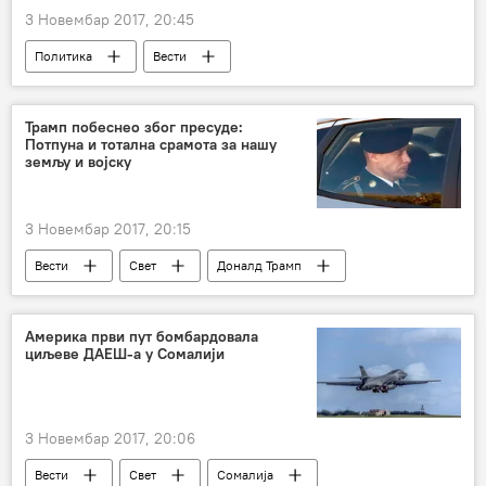
3 Новембар 2017, 20:45
Политика
Вести
александар митевски
Албанци
паљење застава
Застава
Трамп побеснео због пресуде:
Потпуна и тотална срамота за нашу
Северна Македонија
земљу и војску
Косово и Метохија (КиМ)
3 Новембар 2017, 20:15
Вести
Свет
Доналд Трамп
Боу Бергдал
издаја
Америка први пут бомбардовала
циљеве ДАЕШ-а у Сомалији
3 Новембар 2017, 20:06
Вести
Свет
Сомалија