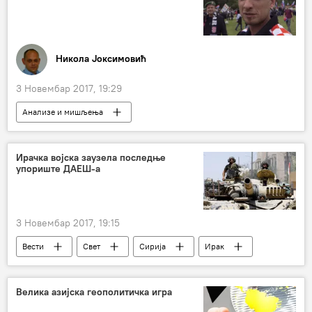
Јелисејска палата
хемијско оружје
Европа
Никола Јоксимовић
3 Новембар 2017, 19:29
Анализе и мишљења
Коментари и Аналитика
Ирачка војска заузела последње
упориште ДАЕШ-а
3 Новембар 2017, 19:15
Вести
Свет
Сирија
Ирак
ДАЕШ
офанзива
ослобађање
Велика азијска геополитичка игра