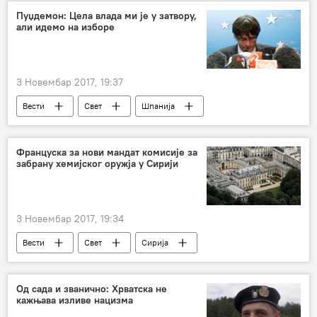
Пуџдемон: Цела влада ми је у затвору,
али идемо на изборе
3 Новембар 2017, 19:37
Вести
Свет
Шпанија
Каталонија
Карлес Пуђдемон
Европа
Француска за нови мандат комисије за
забрану хемијског оружја у Сирији
3 Новембар 2017, 19:34
Вести
Свет
Сирија
Владимир Путин
Емануел Макрон
Савет безбедности УН
Од сада и званично: Хрватска не
кажњава изливе нацизма
Организација за забрану хемијског оружја