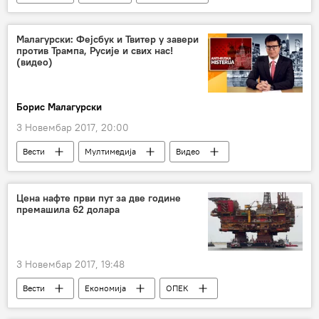
ДАЕШ
Малагурски: Фејсбук и Твитер у завери
против Трампа, Русије и свих нас!
(видео)
Борис Малагурски
3 Новембар 2017, 20:00
Вести
Мултимедија
Видео
Србија
Борис Малагурски
Твитер
Фејсбук
Цена нафте први пут за две године
премашила 62 долара
3 Новембар 2017, 19:48
Вести
Економија
ОПЕК
црно злато
цене нафте
нафта