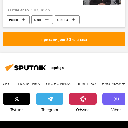
3 Новембар 2017, 18:45
Вести
Свет
Србија
Украјина
Ивица Дачић
Павел Климкин
Александар Олександрович
прикажи још 20 чланака
Министарство иностраних послова Украјине
дипломатија
Европа
Србија
СВЕТ
ПОЛИТИКА
ЕКОНОМИЈА
ДРУШТВО
НАОРУЖАЊЕ
Twitter
Telegram
Odysee
Viber