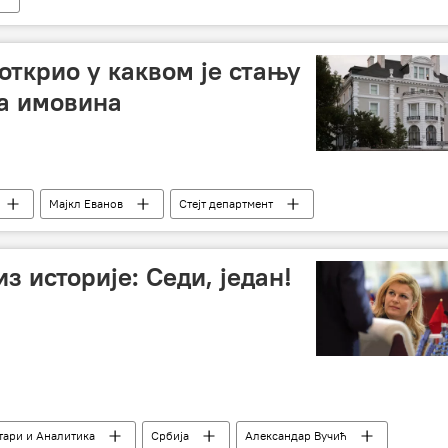
открио у каквом је стању
а имовина
Мајкл Еванов
Стејт департмент
з историје: Седи, један!
ари и Аналитика
Србија
Александар Вучић