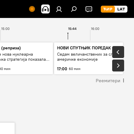
15:00
15:44
16:00
 (реприза)
НОВИ СПУТЊИК ПОРЕДАК
е нова нуклеарна
Седам величанствених за слом
ка стратегија показала
америчке економије
од Русије?
17:00
30 мин
60 мин
Реемитери