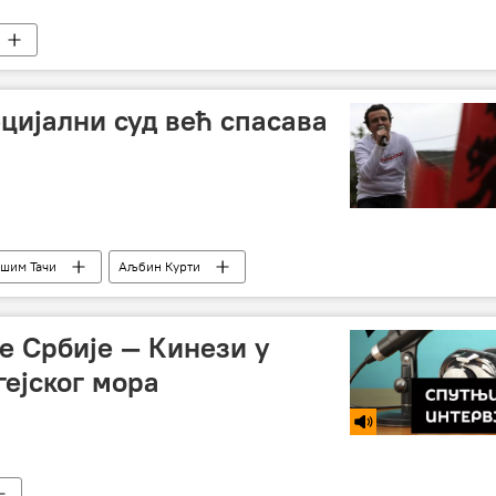
цијални суд већ спасава
шим Тачи
Аљбин Курти
К
е Србије — Кинези у
гејског мора