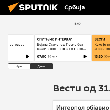
Србија
12:00
13:00
СПУТЊИК ИНТЕРВЈУ
ВЕСТИ
дбина преговора
Бојана Стаменов: Песма без
Како је н
на?
квалитетног певача не може
америчка 
дуго да живи
страх од 
07:00
13:30
30 мин
30 
Јуче
Данас
Вести од 31
Интерпол објавио