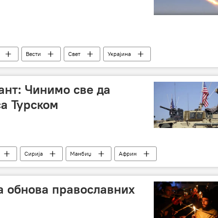
Вести
Свет
Украјина
нт: Чинимо све да
са Турском
Сирија
Манбиџ
Африн
а обнова православних