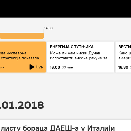
14:00
ЕНЕРГИЈА СПУТЊИКА
ВЕСТИ
ова нуклеарна
Може ли нам ниски Дунав
Како ј
стратегија показала
испоставити високе рачуне за
америч
Русије?
струју, или рестрикције
страх 
live
16:00
16:30
мин
30 мин
.01.2018
 листу бораца ДАЕШ-а у Италији