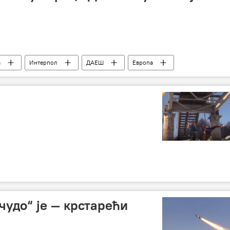
а
Интерпол
ДАЕШ
Европа
чудо“ је — крстарећи