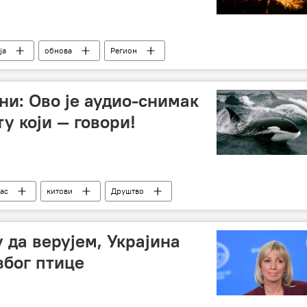
ја
обнова
Регион
и: Ово је аудио-снимак
ту који — говори!
ас
китови
Друштво
 да верујем, Украјина
због птице