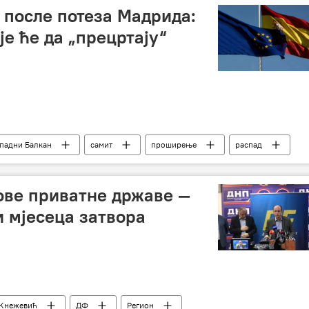
после потеза Мадрида:
је ће да „прецртају“
падни Балкан
самит
проширење
распад
исности Косова
нон пејпер
ове приватне државе —
 мјесеца затвора
Кнежевић
ДФ
Регион