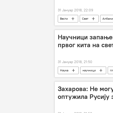
31 Јануар 2018, 22:09
Вести
Свет
Албани
Научници запањен
првог кита на све
31 Јануар 2018, 21:50
Наука
научници
гл
Захарова: Не могу
оптужила Русију 