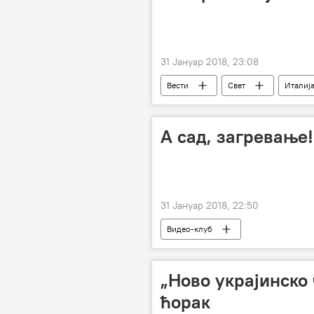
31 Јануар 2018, 23:08
Вести
Свет
Италиј
А сад, загревање!
31 Јануар 2018, 22:50
Видео-клуб
„Ново украјинско 
ћорак