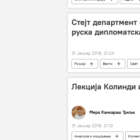
Стејт департмент 
руска дипломатск
31 Јануар 2018, 21:24
Русија
Вести
Свет
дипломатска имовина
Лекција Колинди и
Мира Канкараш Тркља
31 Јануар 2018, 21:12
Анализе и мишљења
Комент