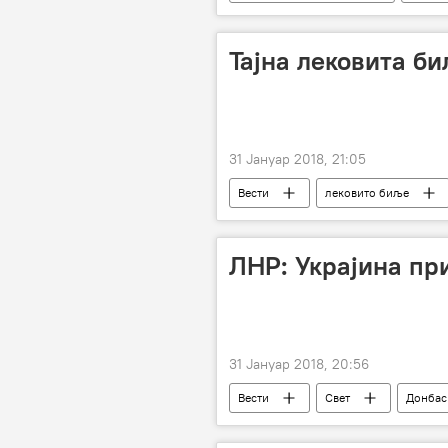
Колинда Грабар-Китаровић
договор
позив
су
Тајна лековита би
Балканске игре без граница
31 Јануар 2018, 21:05
Вести
лековито биље
ЛНР: Украјина пр
31 Јануар 2018, 20:56
Вести
Свет
Донбас
офанзива
Европа