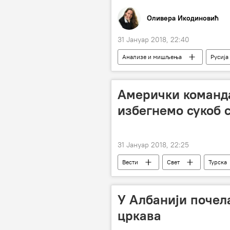
Оливера Икодиновић
31 Јануар 2018, 22:40
Анализе и мишљења
Русија
X-35 (ракета)
Амерички команда
избегнемо сукоб 
31 Јануар 2018, 22:25
Вести
Свет
Турска
У Албанији почел
цркава