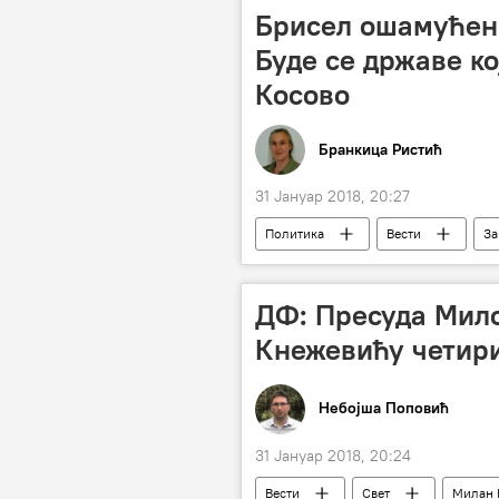
Брисел ошамућен 
Буде се државе ко
Косово
Бранкица Ристић
31 Јануар 2018, 20:27
Политика
Вести
За
чланице ЕУ
признање незав
Балканске игре без граница
ДФ: Пресуда Мил
Кнежевићу четири
Небојша Поповић
31 Јануар 2018, 20:24
Вести
Свет
Милан 