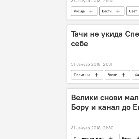
31 Јануар 2018, 21:50
Русија
Вести
Свет
Тачи не укида Спе
себе
31 Јануар 2018, 21:31
Политика
Вести
Ха
Специјални суд за ратне злочине ОВ
Велики снови мал
Бору и канал до Е
31 Јануар 2018, 21:30
Спутњик интервју
Радио