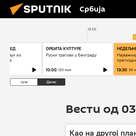
Србија
2:00
13:00
РЕГЛЕД
ОРБИТА КУЛТУРЕ
НЕДЕЉНИ
огађаји из
Руски трагови у Београду
Најважниј
7 дана
претходн
10:00
13:30
120 мин
30 
Јуче
Данас
Вести од 03
Као на другој пла