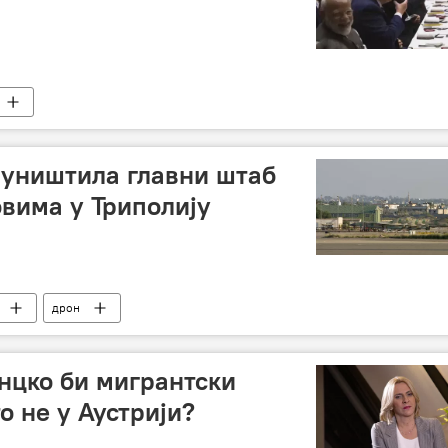
 уништила главни штаб
вима у Триполију
дрон
нцко би мигрантски
о не у Аустрији?