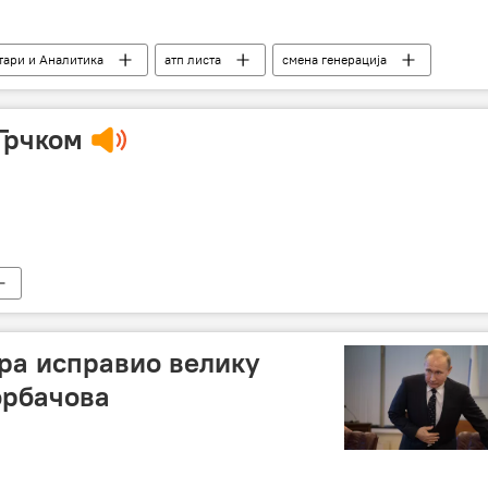
ари и Аналитика
атп листа
смена генерација
Грчком
ра исправио велику
орбачова