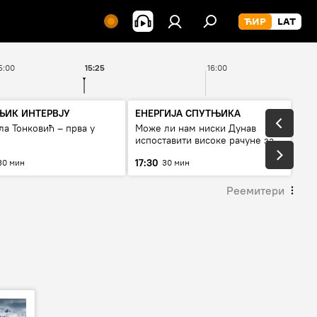
5:00
15:25
16:00
ЊИК ИНТЕРВЈУ
ЕНЕРГИЈА СПУТЊИКА
а Тонковић – прва у
Може ли нам ниски Дунав
испоставити високе рачуне за
струју, или рестрикције
17:30
30 мин
30 мин
Реемитери