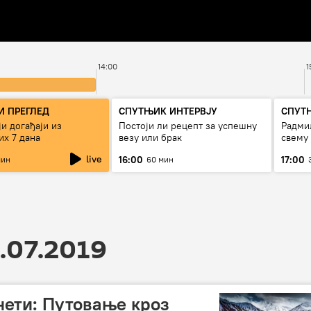
14:00
1
 ПРЕГЛЕД
СПУТЊИК ИНТЕРВЈУ
СПУТ
и догађаји из
Постоји ли рецепт за успешну
Радмил
их 7 дана
везу или брак
свему
live
16:00
17:00
мин
60 мин
.07.2019
нети: Путовање кроз