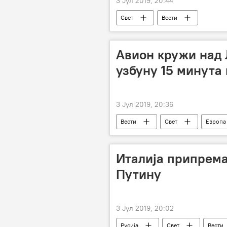
3 Јул 2019, 20:44
Свет
Вести
Авион кружи над 
узбуну 15 минута
3 Јул 2019, 20:36
Вести
Свет
Европа
Италија припрема
Путину
3 Јул 2019, 20:02
Русија
Свет
Вести