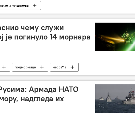
лизе и мишљења
г домета
јаснио чему служи
ј је погинуло 14 морнара
подморница
несрећа
Русима: Армада НАТО
мору, надгледа их