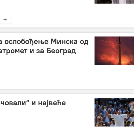
а ослобођење Минска од
атромет и за Београд
ечовали“ и највеће