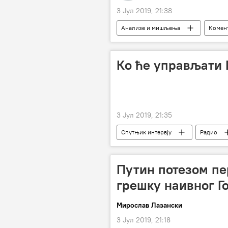
3 Јул 2019, 21:38
Анализе и мишљења
Комент
Тенис
Ко ће управљати 
3 Јул 2019, 21:35
Спутњик интервју
Радио
Путин потезом пе
грешку наивног Г
Мирослав Лазански
3 Јул 2019, 21:18