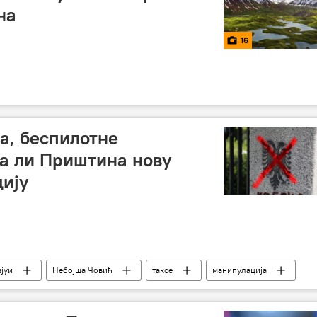
на
16
а, беспилотне
ма ли Приштина нову
ију
јуи
Небојша Човић
таксе
манипулација
камере
беспилотне летелице