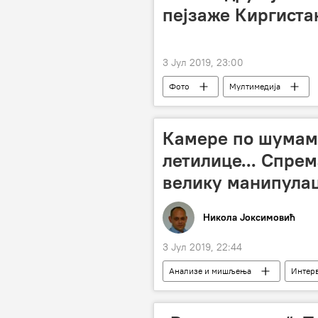
пејзаже Киргиста
3 Јул 2019, 23:00
Фото
Мултимедија
Камере по шумам
летилице... Спре
велику манипулац
Никола Јоксимовић
3 Јул 2019, 22:44
Анализе и мишљења
Интерв
докази
косовски Албанци