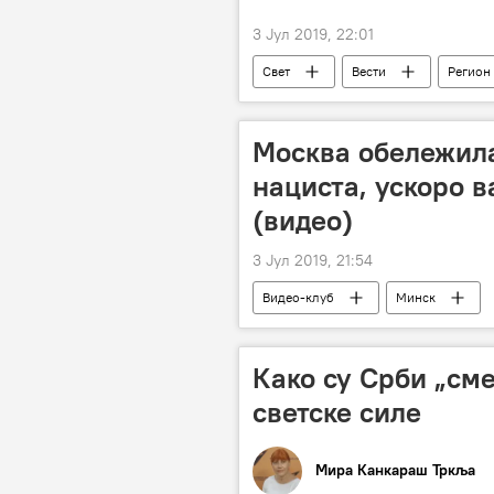
3 Јул 2019, 22:01
Свет
Вести
Регион
Москва обележил
нациста, ускоро в
(видео)
3 Јул 2019, 21:54
Видео-клуб
Минск
Како су Срби „см
светске силе
Мира Канкараш Тркља