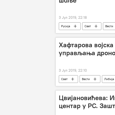
шоље
3 Јул 2019, 22:18
Русија
Свет
Вести
Хафтарова војска
управљања дроно
3 Јул 2019, 22:10
Свет
Вести
Либија
Цвијановићева: И
центар у РС. Зашт