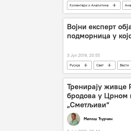
Коментари и Аналитика
Ана
Споразум о ракетама средњег и мало
Војни експерт об
подморница у којо
3 Јул 2019, 20:55
Русија
Свет
Вести
Тренирају живце 
бродова у Црном 
„Сметљиви“
Милош Ћурчин