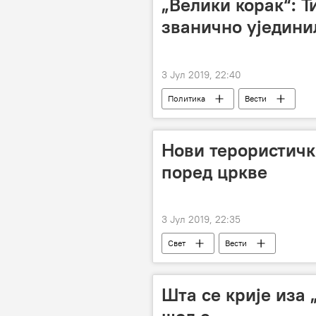
„Велики корак“: 
званично уједини
3 Јул 2019, 22:40
Политика
Вести
Нови терористичк
поред цркве
3 Јул 2019, 22:35
Свет
Вести
Шта се крије иза 