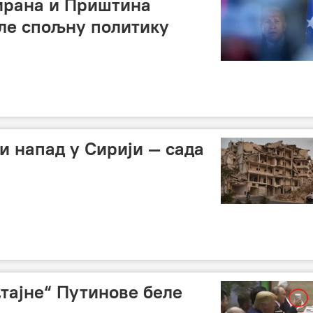
Тирана и Приштина
ле спољну политику
и напад у Сирији — сада
„тајне“ Путинове беле