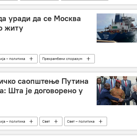
да уради да се Москва
о житу
ија – политика
Прехрамбени споразум
ничко саопштење Путина
а: Шта је договорено у
ија – политика
Свет
Свет – политика