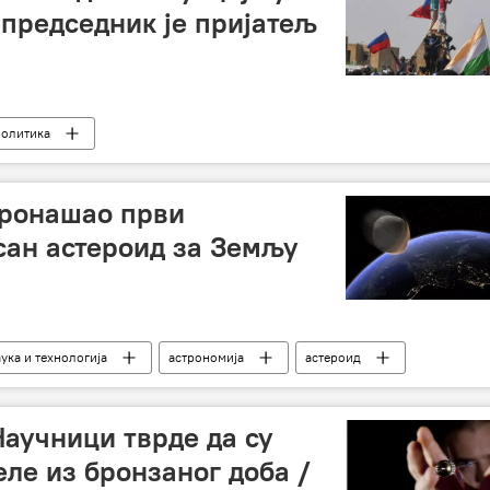
 председник је пријатељ
политика
пронашао први
сан астероид за Земљу
ука и технологија
астрономија
астероид
Научници тврде да су
еле из бронзаног доба /