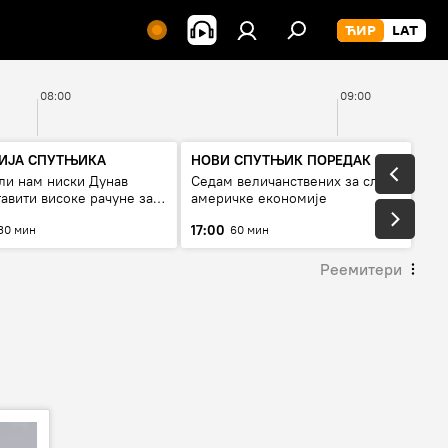
08:00
09:00
ГИЈА СПУТЊИКА
НОВИ СПУТЊИК ПОРЕДАК
ли нам ниски Дунав
Седам величанствених за слом
авити високе рачуне за
америчке економије
, или рестрикције
17:00
30 мин
60 мин
Реемитери