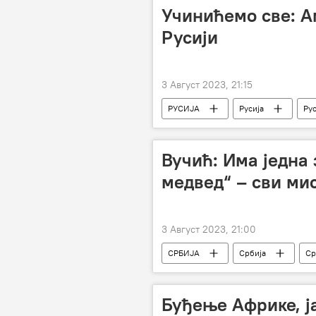
Учинићемо све: А
Русији
3 Август 2023, 21:15
РУСИЈА
Русија
Рус
Вучић: Има једна 
медвед“ – сви мис
3 Август 2023, 21:00
СРБИЈА
Србија
Ср
Буђење Африке, ј