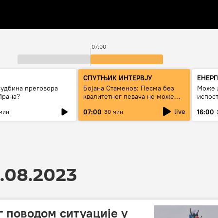
07:00
СПУТЊИК ИНТЕРВЈУ
ЕНЕР
судбина преговора
Бојана Стаменов: Песма без
Може 
Ирана?
квалитетног певача не може
испост
дуго да живи
струју
live
07:00
16:00
мин
30 мин
.08.2023
г поводом ситуације у