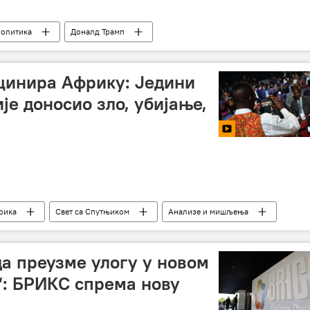
политика
Доналд Трамп
цинира Африку: Једини
ије доносио зло, убијање,
рика
Свет са Спутњиком
Анализе и мишљења
да преузме улогу у новом
“: БРИКС спрема нову