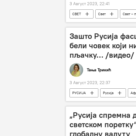
3 Август 2023, 22:41
СВЕТ
Свет
Свет – 
Зашто Русија фас
бели човек који н
пљачку… /видео/
Тања Трикић
3 Август 2023, 22:37
РУСИЈА
Русија
Аф
„Русија спремна 
светском поретку
глобалну валуту