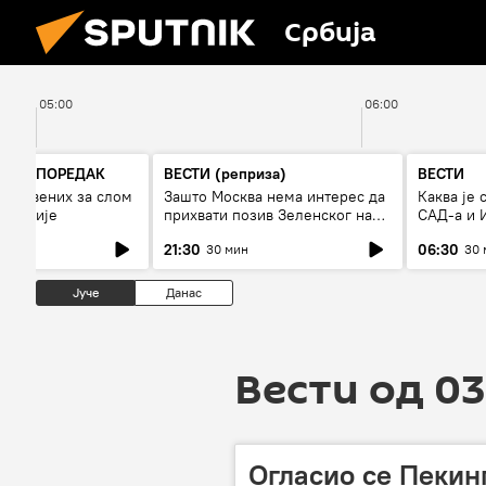
Србија
05:00
06:00
ЊИК ПОРЕДАК
ВЕСТИ (реприза)
ВЕСТИ
анствених за слом
Зашто Москва нема интерес да
Каква је 
кономије
прихвати позив Зеленског на
САД-а и 
примирје?
21:30
06:30
30 мин
30 
Јуче
Данас
Вести од 03
Oгласио се Пекин