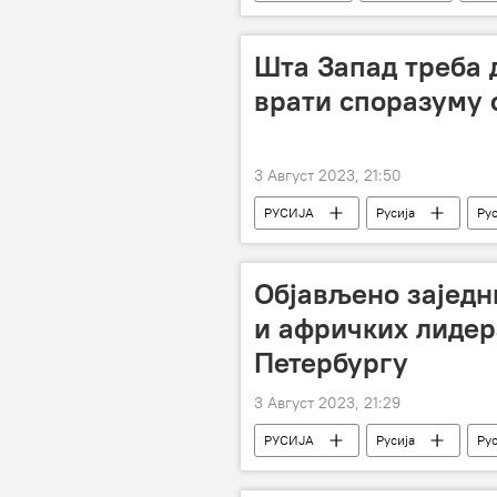
Шта Запад треба 
врати споразуму 
3 Август 2023, 21:50
РУСИЈА
Русија
Рус
Савет безбедности УН
Објављено зајед
и афричких лидер
Петербургу
3 Август 2023, 21:29
РУСИЈА
Русија
Рус
форум Русија-Африка