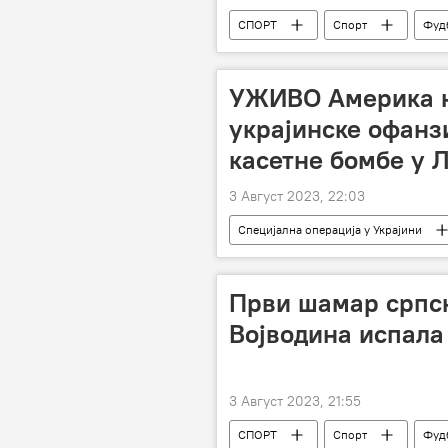
СПОРТ
Спорт
Фуд
УЖИВО Америка н
украјинске офанз
касетне бомбе у 
3 Август 2023, 22:03
Специјална операција у Украјини
Специјална војна операција у Украји
Први шамар српск
Војводина испала
3 Август 2023, 21:55
СПОРТ
Спорт
Фуд