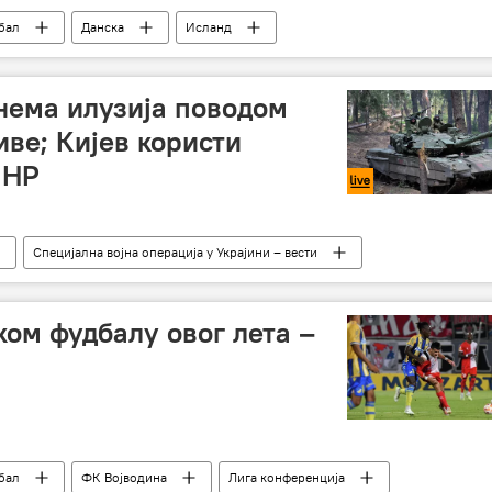
бал
Данска
Исланд
ема илузија поводом
иве; Кијев користи
ЛНР
Специјална војна операција у Украјини – вести
ни – уживо
Русија
Украјина
ом фудбалу овог лета –
бал
ФК Војводина
Лига конференција