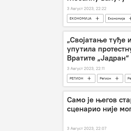
3 Август 2023, 22:22
ЕКОНОМИЈА
Економија
БРИКС
Самит БРИКС
„Својатање туђе 
упутила протестну
Вратите „Јадран“
3 Август 2023, 22:11
РЕГИОН
Регион
Р
Само је његов ста
сценарио није мог
3 Август 2023, 22:07