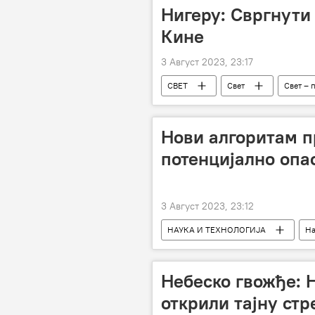
Нигеру: Свргнути
Кине
3 Август 2023, 23:17
СВЕТ
Свет
Свет – 
Нови алгоритам 
потенцијално опа
3 Август 2023, 23:12
НАУКА И ТЕХНОЛОГИЈА
На
Земља
Небеско гвожђе: 
открили тајну стр