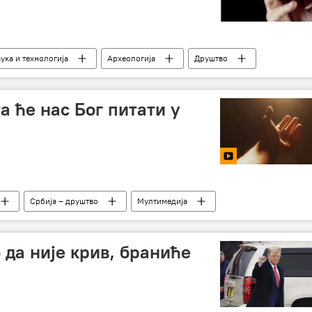
ука и технологија
Археологија
Друштво
а ће нас Бог питати у
Србија – друштво
Мултимедија
 да није крив, браниће