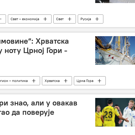
Свет – економија
Свет
Русија
имовине“: Хрватска
 ноту Црној Гори -
егион – политика
Хрватска
Црна Гора
ри знао, али у овакав
ао да поверује