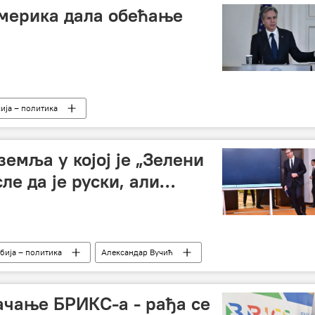
мерика дала обећање
ија – политика
земља у којој је „Зелени
ле да је руски, али…
бија – политика
Александар Вучић
ачање БРИКС-а - рађа се