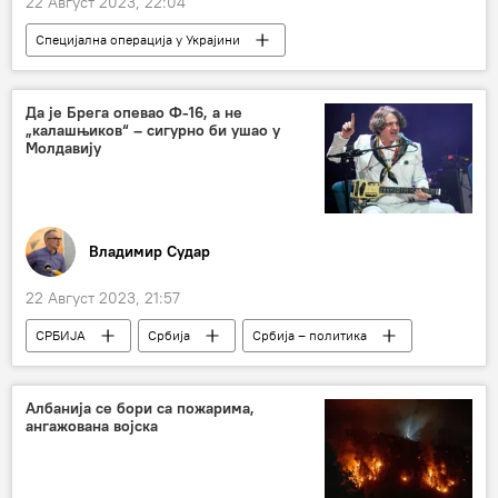
22 Август 2023, 22:04
Специјална операција у Украјини
Специјална војна операција у Украјини – вести
Русија
Крим
дрон
ловци
Да је Брега опевао Ф-16, а не
„калашњиков“ – сигурно би ушао у
Молдавију
Владимир Судар
22 Август 2023, 21:57
СРБИЈА
Србија
Србија – политика
Култура
Горан Бреговић
Молдавија
забрана уласка
Албанија се бори са пожарима,
ангажована војска
Вуле Журић
Анализе и мишљења