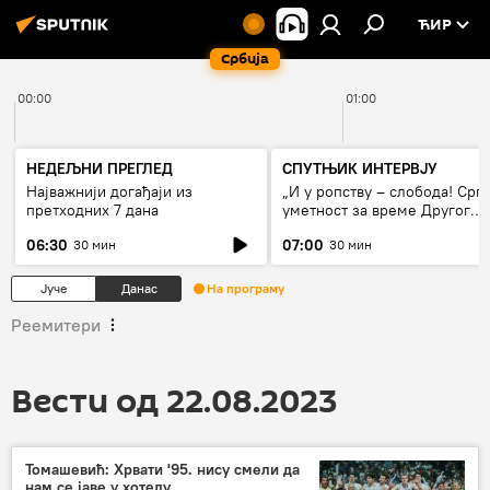
ЋИР
Србија
00:00
01:00
НЕДЕЉНИ ПРЕГЛЕД
СПУТЊИК ИНТЕРВЈУ
Најважнији догађаји из
„И у ропству – слобода! Срп
претходних 7 дана
уметност за време Другог
светског рата“
06:30
07:00
30 мин
30 мин
Јуче
Данас
На програму
Реемитери
Вести од 22.08.2023
Томашевић: Хрвати '95. нису смели да
нам се јаве у хотелу