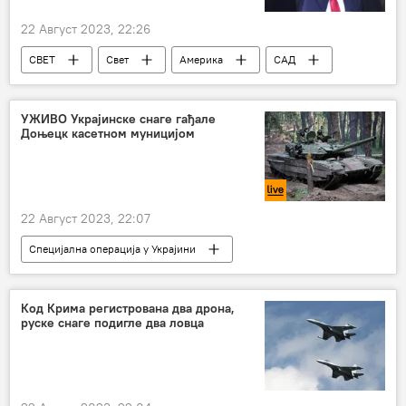
22 Август 2023, 22:26
СВЕТ
Свет
Америка
САД
Доналд Трамп
УЖИВО Украјинске снаге гађале
Доњецк касетном муницијом
22 Август 2023, 22:07
Специјална операција у Украјини
Специјална војна операција у Украјини – вести
Русија
Русија – политика
Код Крима регистрована два дрона,
руске снаге подигле два ловца