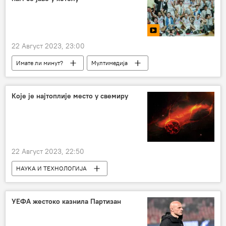
22 Август 2023, 23:00
Имате ли минут?
Мултимедија
Спорт
Кошарка
Које је најтоплије место у свемиру
22 Август 2023, 22:50
НАУКА И ТЕХНОЛОГИЈА
Наука и технологија
Свемир
УЕФА жестоко казнила Партизан