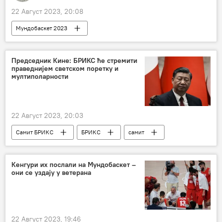
22 Август 2023, 20:08
Мундобаскет 2023
Мундобаскет 2023 – скенер, анализе, коментари
Спорт
Кошарка
Председник Кине: БРИКС ће стремити
праведнијем светском поретку и
мултиполарности
22 Август 2023, 20:03
Самит БРИКС
БРИКС
самит
Кина
Си Ђинпинг
Кенгури их послали на Мундобаскет –
они се уздају у ветерана
22 Август 2023, 19:46