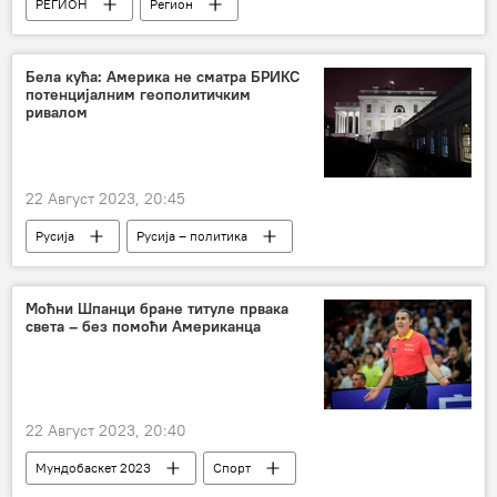
РЕГИОН
Регион
Регион – политика
Црна Гора
Бела кућа: Америка не сматра БРИКС
потенцијалним геополитичким
ривалом
22 Август 2023, 20:45
Русија
Русија – политика
Бела кућа
БРИКС
11. Самит БРИКС-а
Самит БРИКС
Моћни Шпанци бране титуле првака
света – без помоћи Американца
22 Август 2023, 20:40
Мундобаскет 2023
Спорт