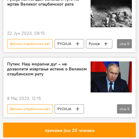
жртве Великог отаџбинског рата
Пољска
официри
22 Јун 2023, 08:15
Велики отаџбински рат
РУСИЈА
Русија
Још
5
Други светски рат
Владимир Путин
Вјачеслав Володин
Државна дума Русије
Путин: Наш морални дуг – не
дозволити извртање истине о Великом
свеће
отаџбинском рату
8 Мај 2023, 12:15
Велики отаџбински рат
РУСИЈА
Још
3
Владимир Путин
Дан победе
честитка
прикажи још 20 чланака