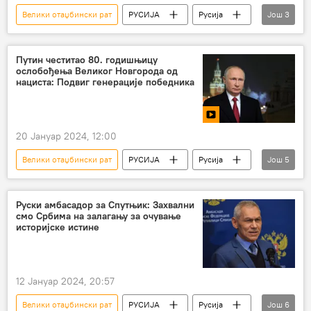
Велики отаџбински рат
РУСИЈА
Русија
Још
3
Дан победе
Други светски рат
Спутњик објашњава
Путин честитао 80. годишњицу
ослобођења Великог Новгорода од
нациста: Подвиг генерације победника
20 Јануар 2024, 12:00
Велики отаџбински рат
РУСИЈА
Русија
Још
5
Владимир Путин
Велики Новгород
Нацисти
Други светски рат
Руски амбасадор за Спутњик: Захвални
смо Србима на залагању за очување
ослобођење
историјске истине
12 Јануар 2024, 20:57
Велики отаџбински рат
РУСИЈА
Русија
Још
6