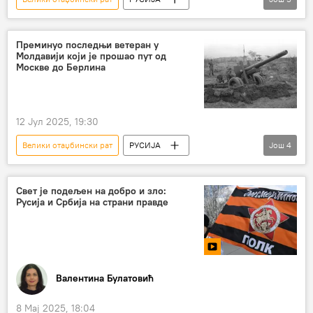
Русија – политика
Марија Захарова
геноцид
СССР
Преминуо последњи ветеран у
Молдавији који је прошао пут од
нацистички злочини
Москве до Берлина
12 Јул 2025, 19:30
Велики отаџбински рат
РУСИЈА
Још
4
Молдавија
Други светски рат
ветерани
преминуо
Свет је подељен на добро и зло:
Русија и Србија на страни правде
Валентина Булатовић
8 Мај 2025, 18:04