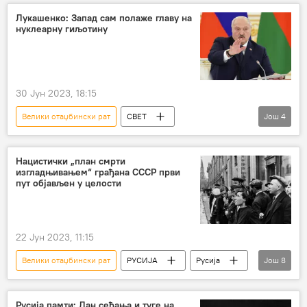
Дмитриј Медведев
Други светски рат
Лукашенко: Запад сам полаже главу на
нуклеарну гиљотину
30 Јун 2023, 18:15
Велики отаџбински рат
СВЕТ
Још
4
Александар Лукашенко
Запад
нуклеарни рат
Белорусија
Нацистички „план смрти
изгладњивањем“ грађана СССР први
пут објављен у целости
22 Јун 2023, 11:15
Велики отаџбински рат
РУСИЈА
Русија
Још
8
Немачка
нацизам
глад
Други светски рат
фашизам
смрт
Русија памти: Дан сећања и туге на