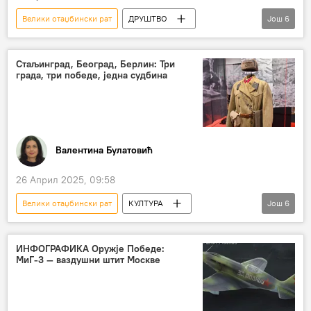
Велики отаџбински рат
ДРУШТВО
Још
6
Србија
Русија
9. мај (Дан победе на фашизмом)
Стаљинград, Београд, Берлин: Три
града, три победе, једна судбина
Бесмртни пук
опсада Лењинграда
Други светски рат
Парада победе
Валентина Булатовић
26 Април 2025, 09:58
Велики отаџбински рат
КУЛТУРА
Још
6
Култура
Култура – вести
Ослобођење Београда
ИНФОГРАФИКА Оружје Победе:
МиГ-3 — ваздушни штит Москве
Стаљинградска битка
Битка за Берлин
Руски дом
Други светски рат