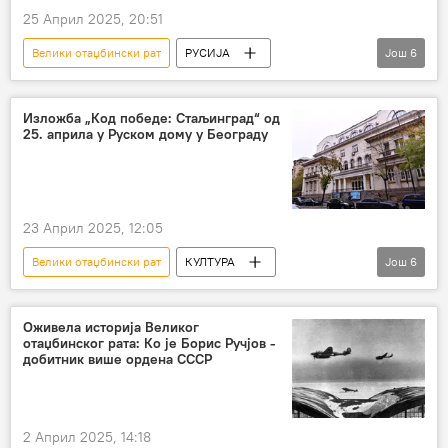
25 Април 2025, 20:51
Велики отаџбински рат
РУСИЈА
Још
6
Русија – друштво
Русија – политика
Русија
Русија – војска и наоружање
Изложба „Код победе: Стаљинград“ од
25. априла у Руском дому у Београду
Дан победе
Инфографика
23 Април 2025, 12:05
Велики отаџбински рат
КУЛТУРА
Још
6
Култура
Култура – вести
Руски дом
изложба
Оживела историја Великог
отаџбинског рата: Ко је Борис Ручјов -
Други светски рат
Фјодор Толбухин
добитник више ордена СССР
Стаљинград
2 Април 2025, 14:18