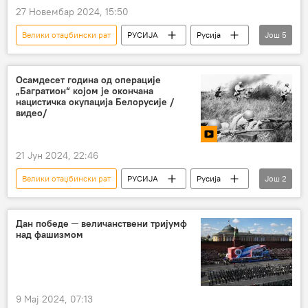
27 Новембар 2024, 15:50
Велики отаџбински рат
РУСИЈА
Русија
Још
5
ФСБ
Други светски рат
Летонија
Нацисти
злочини
Осамдесет година од операције
„Багратион“ којом је окончана
нацистичка окупација Белорусије /
видео/
21 Јун 2024, 22:46
Велики отаџбински рат
РУСИЈА
Русија
Још
2
Немачка
Белорусија
Дан победе ─ величанствени тријумф
над фашизмом
9 Мај 2024, 07:13