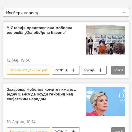
Изабери период
У Италији представљена мобилна
изложба „Ослобођена Европа“
12 Мај, 19:50
Велики отаџбински рат
РУСИЈА
Русија
Још
3
Италија
изложба
Други светски рат
Захарова: Нобелов комитет има још
једну шансу да осуди геноцид над
совјетским народом
10 Април, 10:14
Велики отаџбински рат
РУСИЈА
Још
5