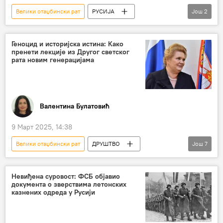
Велики отаџбински рат
РУСИЈА
Још
2
Други светски рат
Осам деценија од велике победе над нацизмом
Геноцид и историјска истина: Како
пренети лекције из Другог светског
рата новим генерацијама
Валентина Булатовић
9 Март 2025, 14:38
Велики отаџбински рат
ДРУШТВО
Још
7
геноцид
Други светски рат
Совјетски Савез
Југославија
Невиђена суровост: ФСБ објавио
документа о зверствима летонских
нацизам
Руски дом
историја
казнених одреда у Русији