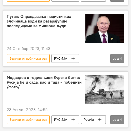
Русија – друштво
Србија – друштво
победа над фашизмом
победа
Путин: Оправдавање нацистичких
злочинаца води ка разарајућим
Други светски рат
последицама за милионе људи
Александар Боцан-Харченко
24 Октобар 2023, 11:43
Велики отаџбински рат
РУСИЈА
Још
4
Русија – политика
Русија
Политика
Владимир Путин
Медведев о годишњици Курске битке:
Русија ће и сада, као и тада - победити
/фото/
23 Август 2023, 14:55
Велики отаџбински рат
РУСИЈА
Русија
Још
4
Русија – друштво
Курска битка