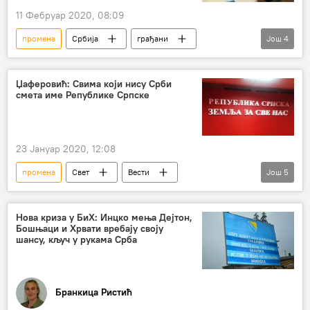
11 Фебруар 2020, 08:09
промена
Србија
грађани
Још
4
власници
оружје
Друштво
закон
Џаферовић: Свима који нису Срби
смета име Републике Српскe
23 Јануар 2020, 12:08
промена
Свет
Вести
Још
5
Шефик Џаферовић
Република Српска (РС)
Дејтонски споразум
Нова криза у БиХ: Инцко мења Дејтон,
Бошњаци и Хрвати вребају своју
Босна и Херцеговина (БиХ)
Регион
шансу, кључ у рукама Срба
Бранкица Ристић