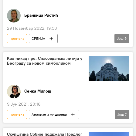
Бранкица Ристић
29 Новембар 2022, 19:50
промена
СРБИЈА
Још
9
Косово и Метохија (КиМ)
Србија
Србија – политика
Европска унија (ЕУ)
Као никад пре: Спасовданска литија у
Београду са новом симболиком
поглавље 35
предлог
Немачка
Француска
Жозеп Борељ
Сенка Милош
9 Јун 2021, 20:16
промена
Анализе и мишљења
Још
7
Спасовдан
литија
патријарх Порфирије
термин
имиџ
Скупштина Србије подржала Предлог