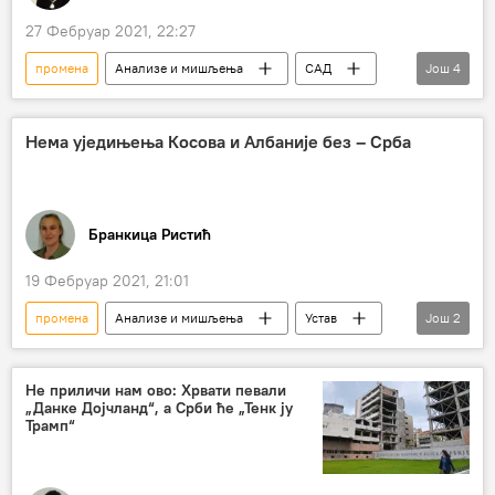
27 Фебруар 2021, 22:27
промена
Анализе и мишљења
САД
Још
4
убиство Џамала Хашогија
нова политика
11. септембар 2001.
Саудијска Арабија
Нема уједињења Косова и Албаније без – Срба
Бранкица Ристић
19 Фебруар 2021, 21:01
промена
Анализе и мишљења
Устав
Још
2
промена устава
Косово и Метохија (КиМ)
Не приличи нам ово: Хрвати певали
„Данке Дојчланд“, а Срби ће „Тенк ју
Трамп“