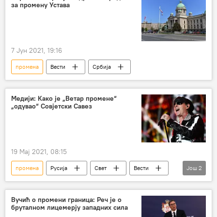
за промену Устава
СПЦ
Отац Арсеније
Драгомир Јанковић
7 Јун 2021, 19:16
промена
Вести
Србија
Медији: Како је „Ветар промене“
„одувао“ Совјетски Савез
19 Мај 2021, 08:15
промена
Русија
Свет
Вести
Још
2
ветар
Совјетски Савез
Вучић о промени граница: Реч је о
бруталном лицемерју западних сила