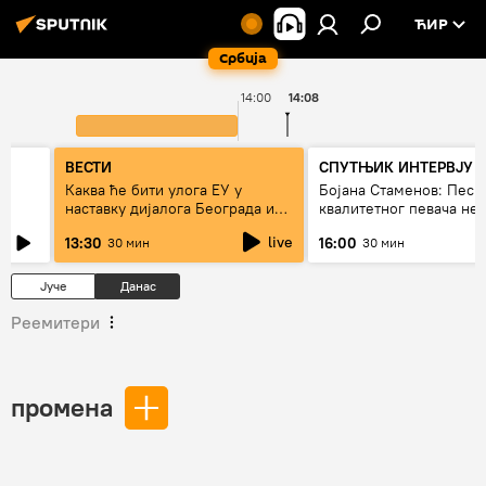
ЋИР
Србија
14:00
14:08
ВЕСТИ
СПУТЊИК ИНТЕРВЈУ
Каква ће бити улога ЕУ у
Бојана Стаменов: Песм
наставку дијалога Београда и
квалитетног певача не
Приштине?
дуго да живи
live
13:30
16:00
30 мин
30 мин
Јуче
Данас
Реемитери
промена