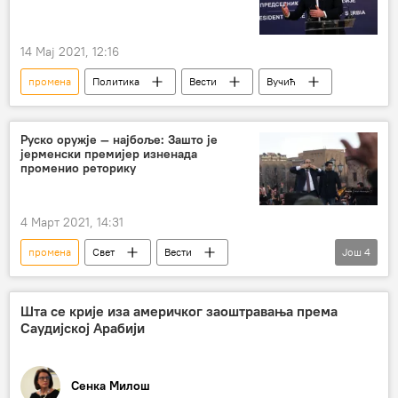
14 Мај 2021, 12:16
промена
Политика
Вести
Вучић
Руско оружје — најбоље: Зашто је
јерменски премијер изненада
променио реторику
4 Март 2021, 14:31
промена
Свет
Вести
Још
4
Никол Пашињан
реторика
руско оружје
најбоље
Шта се крије иза америчког заоштравања према
Саудијској Арабији
Сенка Милош