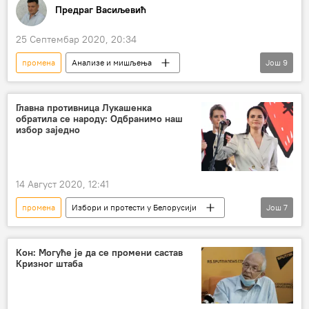
Предраг Васиљевић
25 Септембар 2020, 20:34
промена
Анализе и мишљења
Још
9
Доналд Трамп
Газиводе
језеро
име
погром
Немачка
Главна противница Лукашенка
обратила се народу: Одбранимо наш
национални
понос
избор заједно
Косово и Метохија (КиМ)
14 Август 2020, 12:41
промена
Избори и протести у Белорусији
Још
7
Свет
Вести
присталице
одбрана
Белорусија
избори
Кон: Могуће је да се промени састав
Кризног штаба
Европа