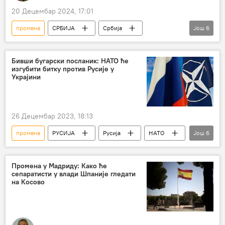
20 Децембар 2024, 17:01
промена
СРБИЈА
Србија
Још
6
Србија – политика
Косово и Метохија (КиМ)
име
Бивши бугарски посланик: НАТО ће
изгубити битку против Русије у
национални идентитет
нови идентитет
Украјини
историја
26 Децембар 2023, 18:13
промена
РУСИЈА
Русија
НАТО
Још
6
Специјална војна операција у Украјини – вести
САД
пораз
Свет – политика
Промена у Мадриду: Како ће
сепаратисти у влади Шпаније гледати
Бугарска
Украјина
на Косово