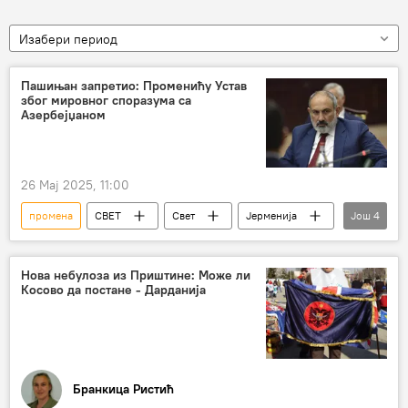
Изабери период
Пашињан запретио: Променићу Устав
због мировног споразума са
Азербејџаном
26 Мај 2025, 11:00
промена
СВЕТ
Свет
Јерменија
Још
4
Азербејџан
Никол Пашињан
Устав
промена устава
Нова небулоза из Приштине: Може ли
Косово да постане - Дарданија
Бранкица Ристић