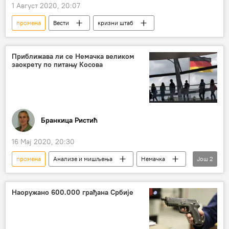
1 Август 2020, 20:07
промена
Вести
кризни штаб
Приближава ли се Немачка великом
заокрету по питању Косова
Бранкица Ристић
16 Мај 2020, 20:30
промена
Анализе и мишљења
Немачка
Још
2
став
Косово и Метохија (КиМ)
Наоружано 600.000 грађана Србије