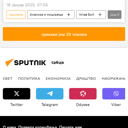
18 Јануар 2020, 07:06
промена
Анализе и мишљења
Устав БиХ
Још
3
промена устава
Валентин Инцко
Босна и Херцеговина (БиХ)
прикажи још 20 чланака
Србија
СВЕТ
ПОЛИТИКА
ЕКОНОМИЈА
ДРУШТВО
НАОРУЖАЊЕ
Twitter
Telegram
Odysee
Viber
О нама
Правила коришћења
Пишите нам