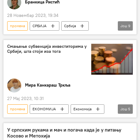
Бранкица Ристић
28 Новембар 2023, 19:34
промена
СРБИЈА
Србија
Још
9
Србија – политика
Шпанија
сепаратизам
влада
Смањење субвенција инвеститорима у
Србији, шта стоји иза тога
признање независности Косова
непризнање
став
Косово и Метохија (КиМ)
Анализе и мишљења
Мира Канкараш Тркља
27 Мај 2023, 10:31
промена
ЕКОНОМИЈА
Економија
Још
5
Србија
Србија – економија
инвестиције
субвенције
уредба
У српским рукама и мач и погача када је у питању
Косово и Метохија